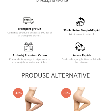
Adauga la Favorite
Transport gratuit
30 zile Retur Simplu&Rapid
Comanda produse de peste 300 lei si
trimitem noi curierul
ai transport gratuit.
Ambalaj Premium Cadou
Livrare Rapida
Comanda ta ajunge in siguranta in
Produsele ajung la tine in 1-2 zile
ambalajele noastre cu dichis.
lucratoare
PRODUSE ALTERNATIVE
-42%
-32%