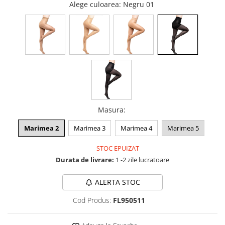
Alege culoarea
: Negru 01
Masura
:
Marimea 2
Marimea 3
Marimea 4
Marimea 5
STOC EPUIZAT
Durata de livrare:
1 -2 zile lucratoare
ALERTA STOC
Cod Produs:
FL950511