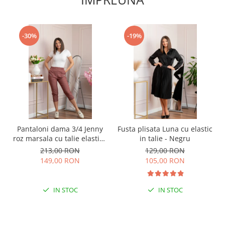
-30%
-19%
Pantaloni dama 3/4 Jenny
Fusta plisata Luna cu elastic
roz marsala cu talie elastica
in talie - Negru
si fermoare decorative
213,00 RON
129,00 RON
149,00 RON
105,00 RON
IN STOC
IN STOC