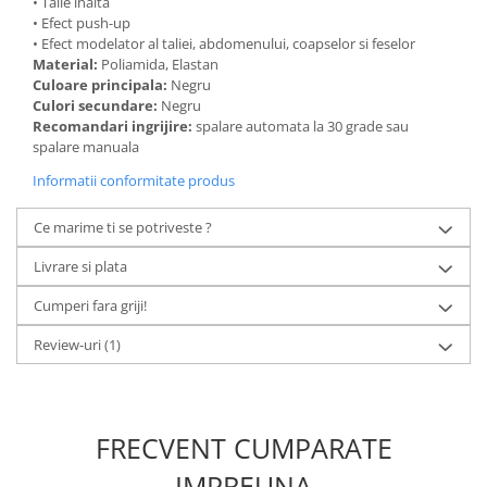
• Talie inalta
• Efect push-up
• Efect modelator al taliei, abdomenului, coapselor si feselor
Material:
Poliamida, Elastan
Culoare principala:
Negru
Culori secundare:
Negru
Recomandari ingrijire:
spalare automata la 30 grade sau
spalare manuala
Informatii conformitate produs
Ce marime ti se potriveste ?
Livrare si plata
Cumperi fara griji!
Review-uri
(1)
FRECVENT CUMPARATE
IMPREUNA