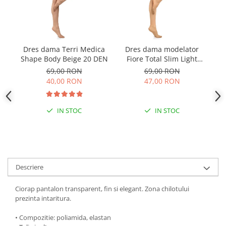
Dres dama Terri Medica
Dres dama modelator
D
Shape Body Beige 20 DEN
Fiore Total Slim Light
S
Natural 20 DEN
69,00 RON
69,00 RON
40,00 RON
47,00 RON
IN STOC
IN STOC
Descriere
Ciorap pantalon transparent, fin si elegant. Zona chilotului
prezinta intaritura.
• Compozitie: poliamida, elastan