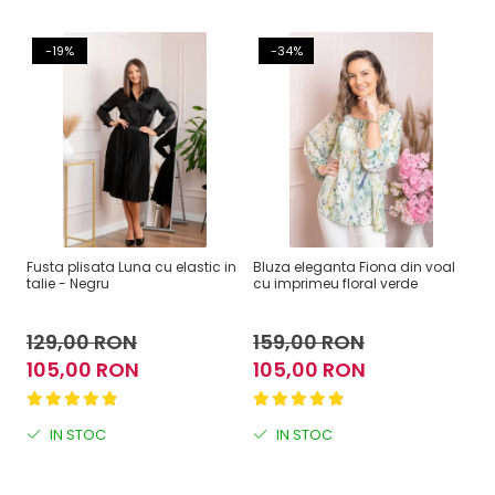
-19%
-34%
Fusta plisata Luna cu elastic in
Bluza eleganta Fiona din voal
Bl
talie - Negru
cu imprimeu floral verde
ne
129,00 RON
159,00 RON
2
105,00 RON
105,00 RON
1
IN STOC
IN STOC