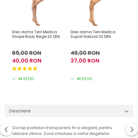
Dres dama Terri Medica
Dres dama Terri Medica
Dres
Shape Body Beige 20 DEN
Suport Natural 20 DEN
Shap
69,00 RON
49,00 RON
69
40,00 RON
37,00 RON
40
IN STOC
IN STOC
I
Descriere
Ciorap pantalon transparent, fin si elegant, pentru
utilizare zilnica. Zona chilotului si varful degetelor