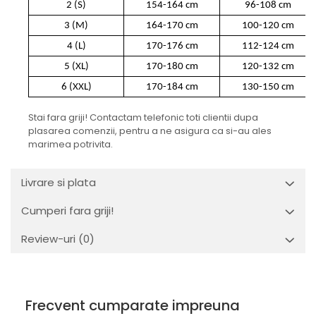
2 (S)
154-164 cm
96-108 cm
3 (M)
164-170 cm
100-120 cm
4 (L)
170-176 cm
112-124 cm
5 (XL)
170-180 cm
120-132 cm
6 (XXL)
170-184 cm
130-150 cm
Stai fara griji! Contactam telefonic toti clientii dupa
plasarea comenzii, pentru a ne asigura ca si-au ales
marimea potrivita.
Livrare si plata
Cumperi fara griji!
Review-uri
(0)
Frecvent cumparate impreuna