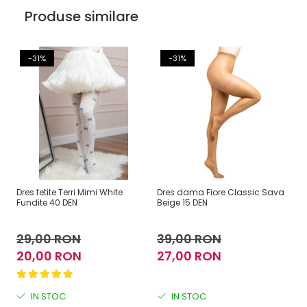
Produse similare
-31%
-31%
Dres fetite Terri Mimi White
Dres dama Fiore Classic Sava
Dr
Fundite 40 DEN
Beige 15 DEN
To
29,00 RON
39,00 RON
6
20,00 RON
27,00 RON
4
IN STOC
IN STOC