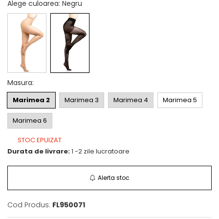
Alege culoarea
: Negru
Masura
:
Marimea 2
Marimea 3
Marimea 4
Marimea 5
Marimea 6
STOC EPUIZAT
Durata de livrare:
1 -2 zile lucratoare
Alerta stoc
Cod Produs:
FL950071