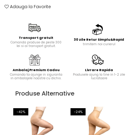
Adauga la Favorite
Transport gratuit
30 zile Retur Simplu&Rapid
Comanda produse de peste 300
trimitem noi curierul
lei si ai transport gratuit.
Ambalaj Premium Cadou
Livrare Rapida
Comanda ta ajunge in siguranta
Produsele ajung la tine in 1-2 zile
in ambalajele noastre cu dichis.
lucratoare
Produse Alternative
-42%
-24%
-