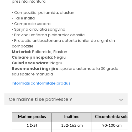
prezinta intaritura.
• Compozitie: poliamida, elastan
• Talie inalta
• Compresie usoara
• Sprijina circulatia sangvina
• Previne umflarea picioarelor obosite
• Protectie antibacteriana datorita ionilor de argint din
compozitie
Material:
Poliamida, Elastan
Culoare principala:
Negru
Culori secundare:
Negru
Recomandari ingrijire:
spalare automata la 30 grade
sau spalare manuala
Informatii conformitate produs
Ce marime ti se potriveste ?
Marime produs
Inaltime
Circumferinta sold
1 (XS)
152-162 cm
90-100 cm