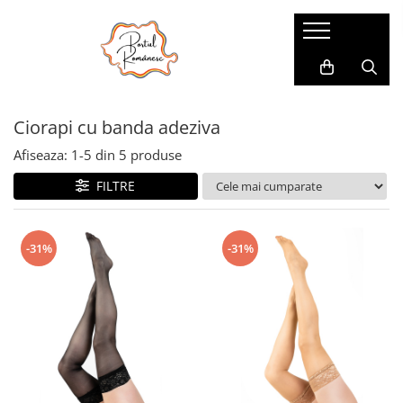
Pijamale
Imbracaminte copii
Pijamale Dama
Imbracaminte Fetite
Ciorapi cu banda adeziva
Pijamale Dama Marimi Mari
Imbracaminte Baieti
Halate
Afiseaza:
1-
5
din
5
produse
Pijamale Baieti
FILTRE
Pijamale Fetite
-31%
-31%