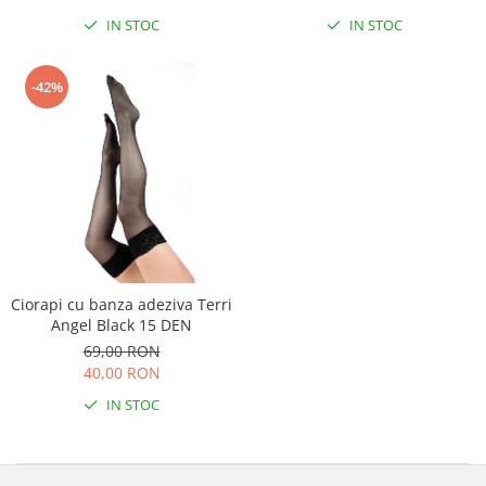
IN STOC
IN STOC
-42%
Ciorapi cu banza adeziva Terri
Angel Black 15 DEN
69,00 RON
40,00 RON
IN STOC