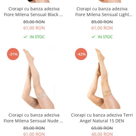
Ciorapi cu banza adeziva
Ciorapi cu banza adeziva
Fiore Milena Sensual Black 20
Fiore Milena Sensual Light
DEN
Natural 20 DEN
89,00 RON
89,00 RON
61,00 RON
61,00 RON
IN STOC
IN STOC
-31%
-42%
Ciorapi cu banza adeziva
Ciorapi cu banza adeziva Terri
Fiore Milena Sensual Nude 20
Angel Natural 15 DEN
DEN
89,00 RON
69,00 RON
61,00 RON
40,00 RON