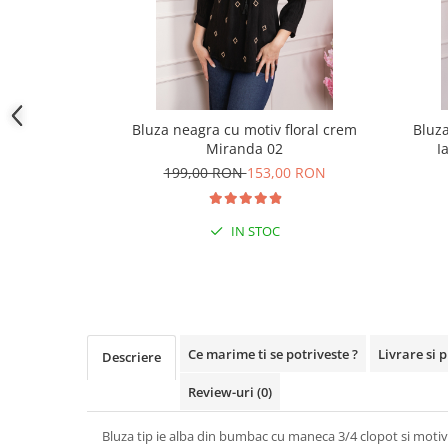
Bluza neagra cu motiv floral crem
Bluza
Miranda 02
I
199,00 RON
153,00 RON
IN STOC
Ce marime ti se potriveste ?
Livrare si 
Descriere
Review-uri
(0)
Bluza tip ie alba din bumbac cu maneca 3/4 clopot si motiv