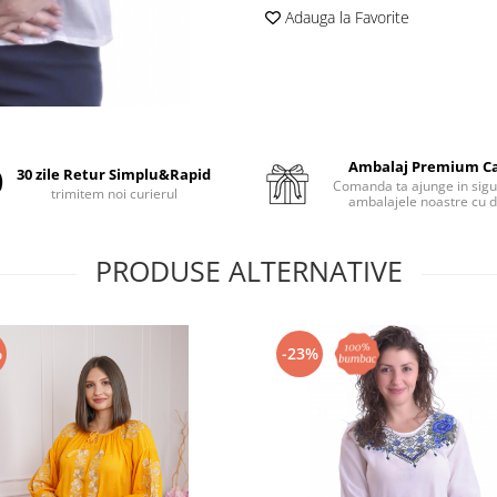
Adauga la Favorite
Ambalaj Premium C
30 zile Retur Simplu&Rapid
Comanda ta ajunge in sigu
trimitem noi curierul
ambalajele noastre cu d
PRODUSE ALTERNATIVE
%
-23%