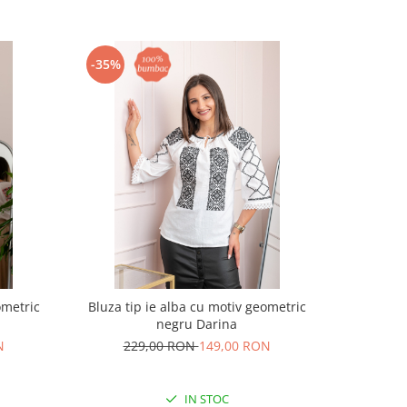
-35%
-35%
ometric
Bluza tip ie alba cu motiv geometric
Bluza ti
negru Darina
N
229,00 RON
149,00 RON
22
IN STOC