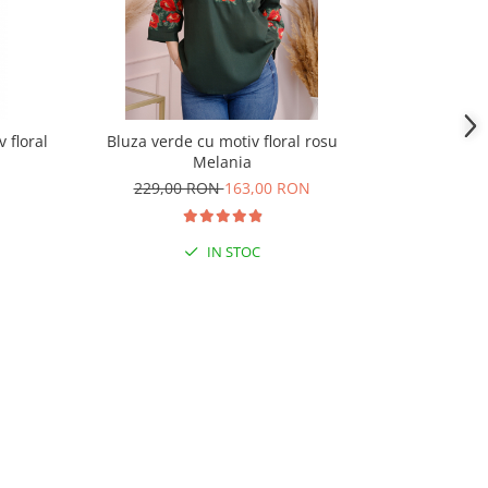
 floral
Bluza verde cu motiv floral rosu
Bluza alba cu
Melania
229,00 RON
163,00 RON
209,
IN STOC