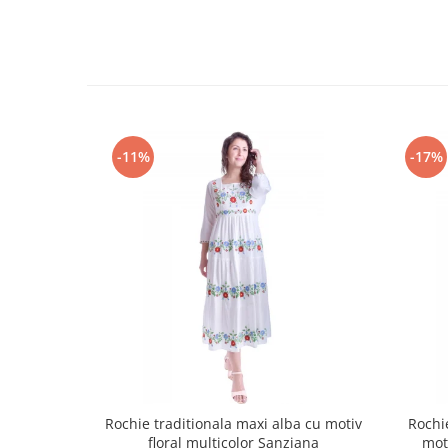
-11%
-17%
Rochie traditionala maxi alba cu motiv
Rochi
floral multicolor Sanziana
mot