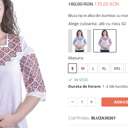
180,00 RON
139,00 RON
Bluza tip ie alba din bumbac cu ma
Alege culoarea
: alb cu rosu 02
Masura
:
S
M
L
XL
XXL
IN STOC
Durata de livrare:
1 -2 zile lucrat
ADAUG
Cod Produs:
BLUZA30261