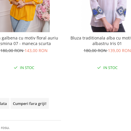
 galbena cu motiv floral auriu
Bluza traditionala alba cu motiv
asmina 07 - maneca scurta
albastru Iris 01
180,00 RON
143,00 RON
180,00 RON
139,00 RON
IN STOC
IN STOC
plata
Cumperi fara griji!
 rosu.