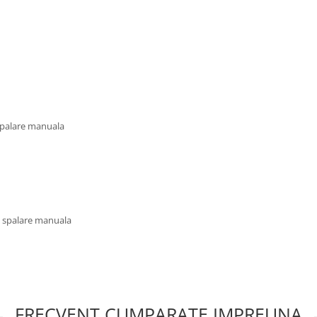
 spalare manuala
u spalare manuala
FRECVENT CUMPARATE IMPREUNA