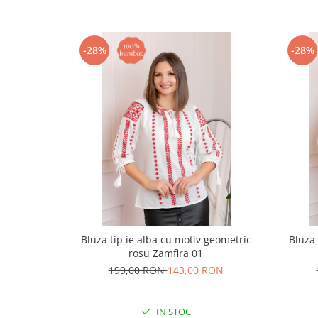
-28%
-28%
Bluza tip ie alba cu motiv geometric
Bluza 
rosu Zamfira 01
199,00 RON
143,00 RON
IN STOC