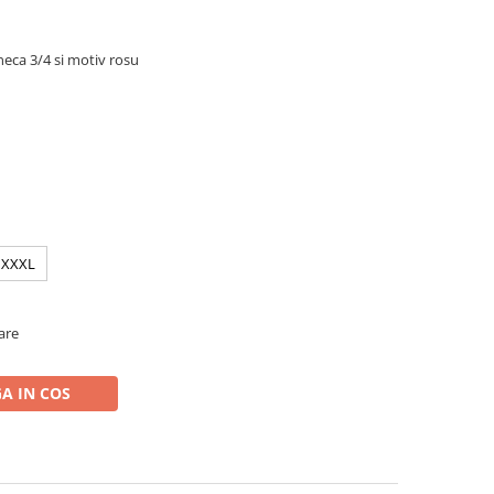
neca 3/4 si motiv rosu
XXXL
oare
A IN COS