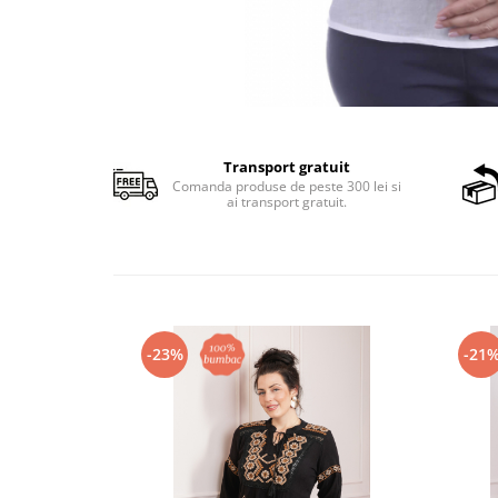
Transport gratuit
Comanda produse de peste 300 lei si
ai transport gratuit.
-23%
-21