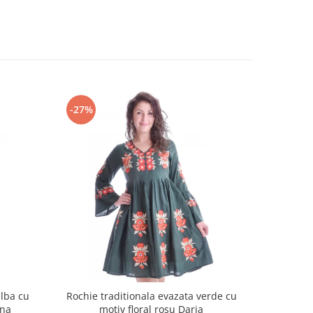
-27%
-18%
alba cu
Rochie traditionala evazata verde cu
Rochie t
ina
motiv floral rosu Daria