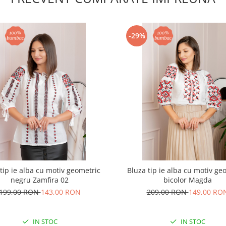
-29%
tip ie alba cu motiv geometric
Bluza tip ie alba cu motiv ge
negru Zamfira 02
bicolor Magda
199,00 RON
143,00 RON
209,00 RON
149,00 RO
IN STOC
IN STOC