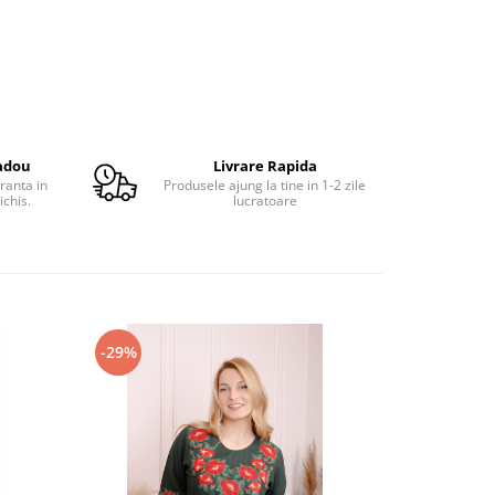
adou
Livrare Rapida
ranta in
Produsele ajung la tine in 1-2 zile
ichis.
lucratoare
-29%
-29%