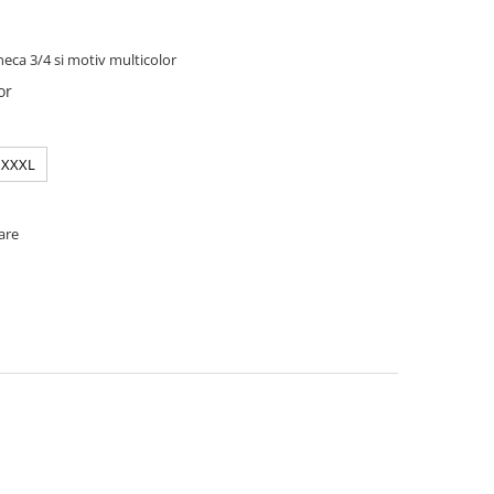
eca 3/4 si motiv multicolor
or
XXXL
oare