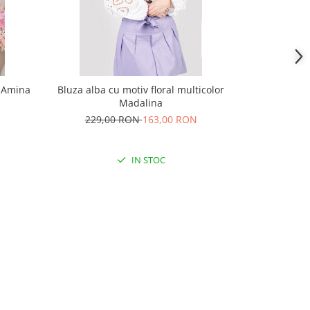
u Amina
Bluza alba cu motiv floral multicolor
Bluza alba c
Madalina
229,00 RON
163,00 RON
180,
IN STOC