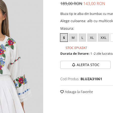
189,00 RON
143,00 RON
Bluza tip ie alba din bumbac cu man
Alege culoarea
:
alb cu multicol
Masura
:
S
M
L
XL
XXL
STOC EPUIZAT
Durata de livrare:
1 -2 zile lucrat
ALERTA STOC
Cod Produs:
BLUZA31061
Adauga la Favorite