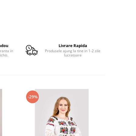
adou
Livrare Rapida
ranta in
Produsele ajung la tine in 1-2 zile
ichis.
lucratoare
-29%
-21%