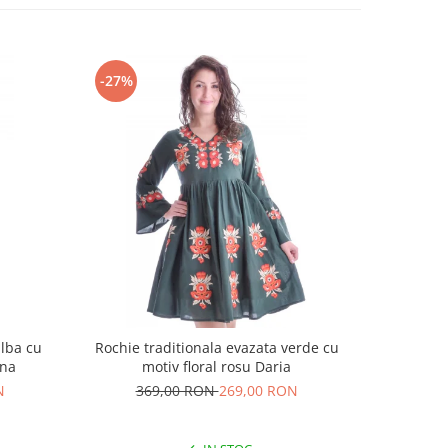
-27%
-18%
alba cu
Rochie traditionala evazata verde cu
Rochie t
ina
motiv floral rosu Daria
N
369,00 RON
269,00 RON
25