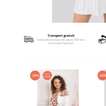
Transport gratuit
Comanda produse de peste 300 lei si
ai transport gratuit.
-29%
-24