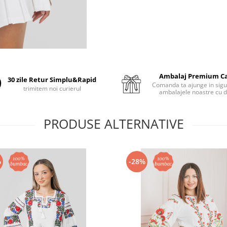
Ambalaj Premium C
30 zile Retur Simplu&Rapid
Comanda ta ajunge in sigu
trimitem noi curierul
ambalajele noastre cu d
PRODUSE ALTERNATIVE
%
-28%