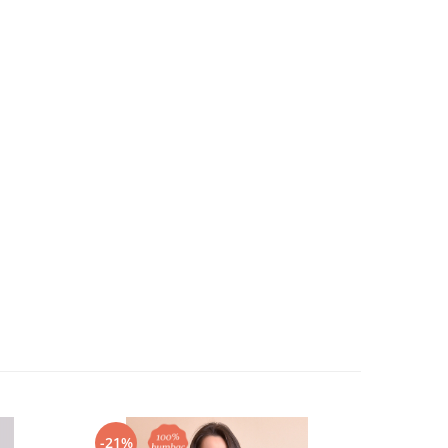
-21%
-35%