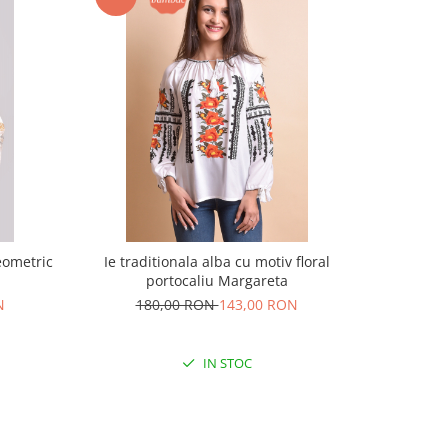
eometric
Ie traditionala alba cu motiv floral
Bluza tip
portocaliu Margareta
N
180,00 RON
143,00 RON
22
IN STOC