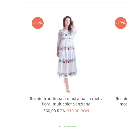
-11%
-17%
Rochie traditionala maxi alba cu motiv
Rochi
floral multicolor Sanziana
mot
360,00 RON
319,00 RON