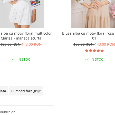
 alba cu motiv floral multicolor
Bluza alba cu motiv floral ros
Clarisa - maneca scurta
01
189,00 RON
143,00 RON
199,00 RON
143,00 RON
IN STOC
IN STOC
plata
Cumperi fara griji!
multicolor