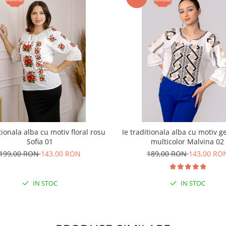
tionala alba cu motiv floral rosu
Ie traditionala alba cu motiv g
Sofia 01
multicolor Malvina 02
199,00 RON
143,00 RON
189,00 RON
143,00 RO
IN STOC
IN STOC