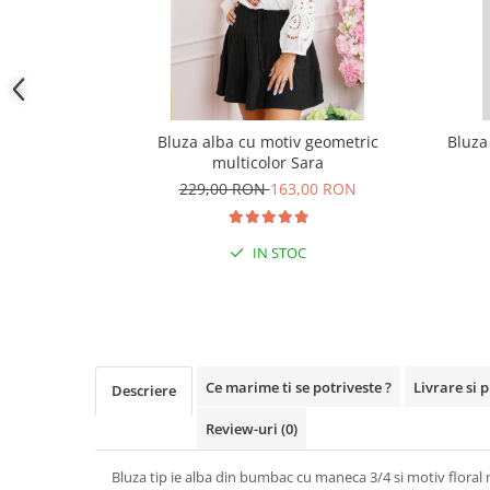
Bluza alba cu motiv geometric
Bluza
multicolor Sara
229,00 RON
163,00 RON
IN STOC
Ce marime ti se potriveste ?
Livrare si 
Descriere
Review-uri
(0)
Bluza tip ie alba din bumbac cu maneca 3/4 si motiv floral 