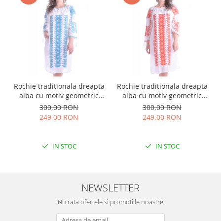
Rochie traditionala dreapta
Rochie traditionala dreapta
alba cu motiv geometric
alba cu motiv geometric
albastru Tania
rosu Doina
300,00 RON
300,00 RON
249,00 RON
249,00 RON
IN STOC
IN STOC
NEWSLETTER
Nu rata ofertele si promotiile noastre