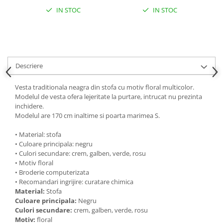
IN STOC
IN STOC
Descriere
Vesta traditionala neagra din stofa cu motiv floral multicolor.
Modelul de vesta ofera lejeritate la purtare, intrucat nu prezinta
inchidere.
Modelul are 170 cm inaltime si poarta marimea S.
• Material: stofa
• Culoare principala: negru
• Culori secundare: crem, galben, verde, rosu
• Motiv floral
• Broderie computerizata
• Recomandari ingrijire: curatare chimica
Material:
Stofa
Culoare principala:
Negru
Culori secundare:
crem, galben, verde, rosu
Motiv:
floral