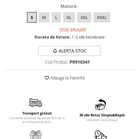
Masura
:
S
M
L
XL
XXL
XXXL
STOC EPUIZAT
Durata de livrare:
1 -2 zile lucratoare
ALERTA STOC
Cod Produs:
PR910341
Adauga la Favorite
Transport gratuit
30 zile Retur Simplu&Rapid
Comanda produse de peste 300 lei si
trimitem noi curierul
ai transport gratuit.