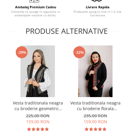
Ambalaj Premium Cadou
Livrare Rapida
Comanda ta ajunge in siguranta in
Produsele ajung la tine in 1-2 zile
ambalajele noastre cu dichis.
lucratoare
PRODUSE ALTERNATIVE
-29%
-32%
Vesta traditionala neagra
Vesta traditionala neagra
Ve
cu broderie geometrica
cu broderie florala
crem Flavia
multicolora Emanuela 02
225,00 RON
235,00 RON
159,00 RON
159,00 RON