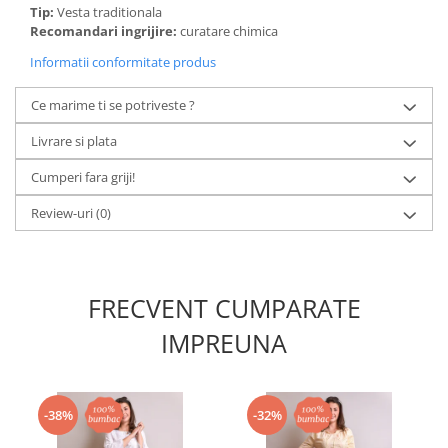
Tip:
Vesta traditionala
Recomandari ingrijire:
curatare chimica
Informatii conformitate produs
Ce marime ti se potriveste ?
Livrare si plata
Cumperi fara griji!
Review-uri
(0)
FRECVENT CUMPARATE
IMPREUNA
-38%
-32%