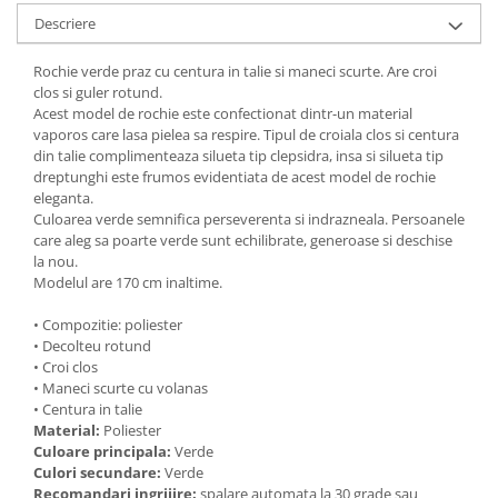
Descriere
Rochie verde praz cu centura in talie si maneci scurte. Are croi
clos si guler rotund.
Acest model de rochie este confectionat dintr-un material
vaporos care lasa pielea sa respire. Tipul de croiala clos si centura
din talie complimenteaza silueta tip clepsidra, insa si silueta tip
dreptunghi este frumos evidentiata de acest model de rochie
eleganta.
Culoarea verde semnifica perseverenta si indrazneala. Persoanele
care aleg sa poarte verde sunt echilibrate, generoase si deschise
la nou.
Modelul are 170 cm inaltime.
• Compozitie: poliester
• Decolteu rotund
• Croi clos
• Maneci scurte cu volanas
• Centura in talie
Material:
Poliester
Culoare principala:
Verde
Culori secundare:
Verde
Recomandari ingrijire:
spalare automata la 30 grade sau