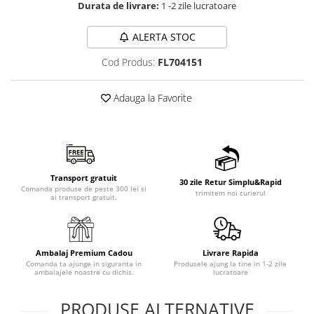
Durata de livrare:
1 -2 zile lucratoare
ALERTA STOC
Cod Produs:
FL704151
Adauga la Favorite
Transport gratuit
30 zile Retur Simplu&Rapid
Comanda produse de peste 300 lei si
trimitem noi curierul
ai transport gratuit.
Ambalaj Premium Cadou
Livrare Rapida
Comanda ta ajunge in siguranta in
Produsele ajung la tine in 1-2 zile
ambalajele noastre cu dichis.
lucratoare
PRODUSE ALTERNATIVE