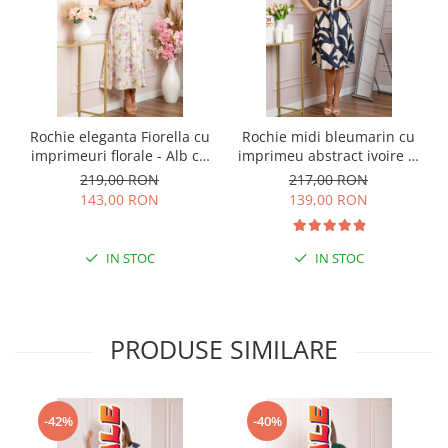
Rochie eleganta Fiorella cu
Rochie midi bleumarin cu
imprimeuri florale - Alb cu
imprimeu abstract ivoire si
roz
snur la decolteu Shelby
219,00 RON
217,00 RON
143,00 RON
139,00 RON
IN STOC
IN STOC
PRODUSE SIMILARE
-42%
-40%