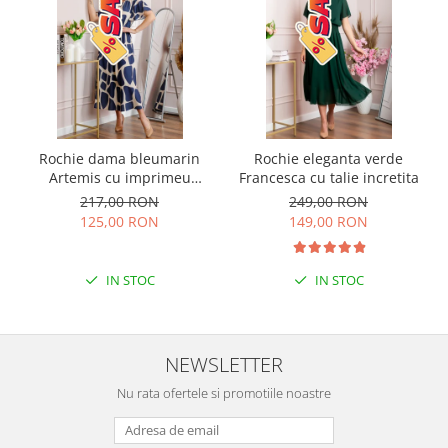
Rochie dama bleumarin
Rochie eleganta verde
Artemis cu imprimeu
Francesca cu talie incretita
abstract si cordon in talie
217,00 RON
249,00 RON
125,00 RON
149,00 RON
IN STOC
IN STOC
NEWSLETTER
Nu rata ofertele si promotiile noastre