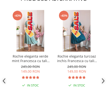
-40%
-40%
Rochie eleganta verde
Rochie eleganta turcoaz
R
mint Francesca cu talie
inchis Francesca cu talie
incretita
incretita
ab
249,00 RON
249,00 RON
149,00 RON
149,00 RON
IN STOC
IN STOC