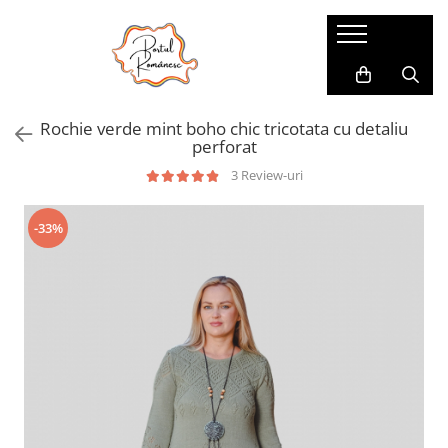
Pijamale
Imbracaminte copii
Pijamale Dama
Imbracaminte Fetite
Rochie verde mint boho chic tricotata cu detaliu
Pijamale Dama Marimi Mari
Imbracaminte Baieti
perforat
Halate
3 Review-uri
Pijamale Baieti
-33%
Pijamale Fetite