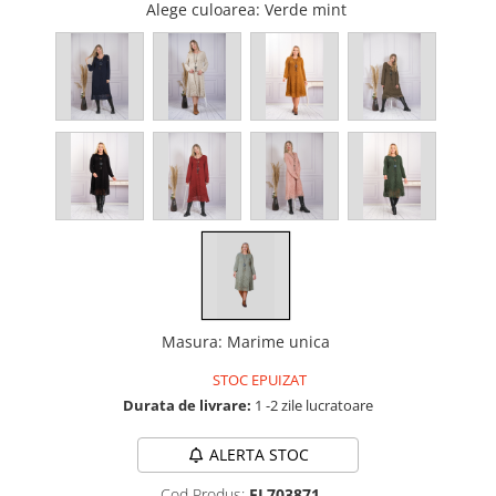
Alege culoarea
: Verde mint
Masura
:
Marime unica
STOC EPUIZAT
Durata de livrare:
1 -2 zile lucratoare
ALERTA STOC
Cod Produs:
FL703871