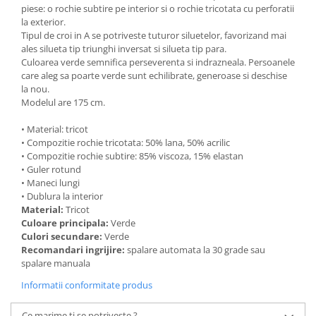
piese: o rochie subtire pe interior si o rochie tricotata cu perforatii
la exterior.
Tipul de croi in A se potriveste tuturor siluetelor, favorizand mai
ales silueta tip triunghi inversat si silueta tip para.
Culoarea verde semnifica perseverenta si indrazneala. Persoanele
care aleg sa poarte verde sunt echilibrate, generoase si deschise
la nou.
Modelul are 175 cm.
• Material: tricot
• Compozitie rochie tricotata: 50% lana, 50% acrilic
• Compozitie rochie subtire: 85% viscoza, 15% elastan
• Guler rotund
• Maneci lungi
• Dublura la interior
Material:
Tricot
Culoare principala:
Verde
Culori secundare:
Verde
Recomandari ingrijire:
spalare automata la 30 grade sau
spalare manuala
Informatii conformitate produs
Ce marime ti se potriveste ?