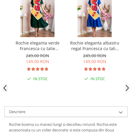
Rochie eleganta verde
Rochie eleganta albastru
R
Francesca cu talie
regal Francesca cu talie
in
incretita
incretita
249,00 RON
249,00 RON
149,00 RON
149,00 RON
IN STOC
IN STOC
Descriere
Rochie boema cu maneci lungi si decolteu rotund. Rochia este
accesorizata cu un colier decorativ si este compusa din doua