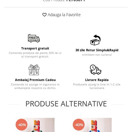
Adauga la Favorite
Transport gratuit
30 zile Retur Simplu&Rapid
Comanda produse de peste 300 lei si
trimitem noi curierul
ai transport gratuit.
Ambalaj Premium Cadou
Livrare Rapida
Comanda ta ajunge in siguranta in
Produsele ajung la tine in 1-2 zile
ambalajele noastre cu dichis.
lucratoare
PRODUSE ALTERNATIVE
-40%
-40%