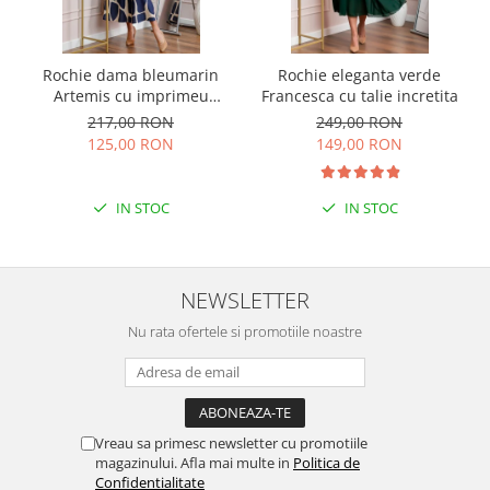
Rochie dama bleumarin
Rochie eleganta verde
Artemis cu imprimeu
Francesca cu talie incretita
abstract si cordon in talie
217,00 RON
249,00 RON
125,00 RON
149,00 RON
IN STOC
IN STOC
NEWSLETTER
Nu rata ofertele si promotiile noastre
Vreau sa primesc newsletter cu promotiile
magazinului. Afla mai multe in
Politica de
Confidentialitate