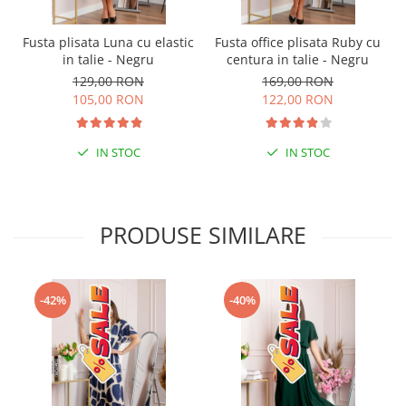
Fusta plisata Luna cu elastic
Fusta office plisata Ruby cu
in talie - Negru
centura in talie - Negru
129,00 RON
169,00 RON
105,00 RON
122,00 RON
IN STOC
IN STOC
PRODUSE SIMILARE
-42%
-40%