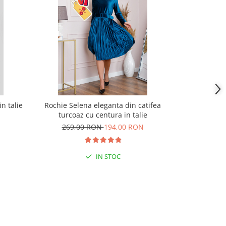
n talie
Rochie Selena eleganta din catifea
Rochie eleg
turcoaz cu centura in talie
cordon 
269,00 RON
194,00 RON
239,
IN STOC