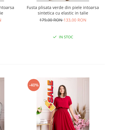
intoarsa
Fusta plisata verde din piele intoarsa
Bluza roz
ie
sintetica cu elastic in talie
N
179,00 RON
133,00 RON
16
IN STOC
-40%
-40%