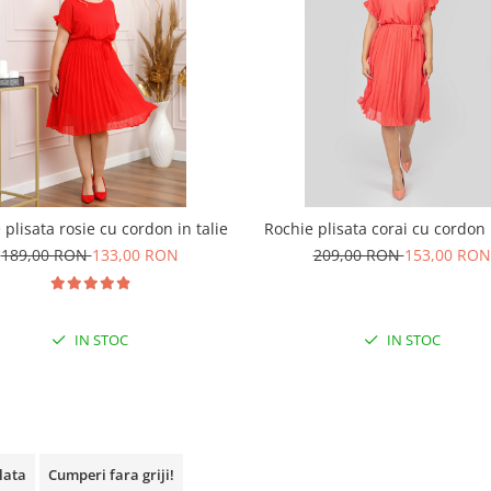
 plisata rosie cu cordon in talie
Rochie plisata corai cu cordon i
189,00 RON
133,00 RON
209,00 RON
153,00 RON
IN STOC
IN STOC
plata
Cumperi fara griji!