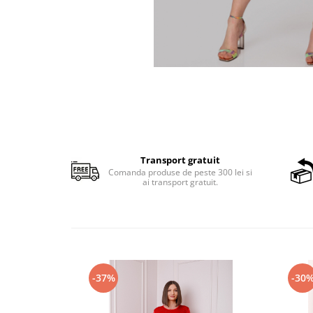
Transport gratuit
Comanda produse de peste 300 lei si
ai transport gratuit.
-37%
-30