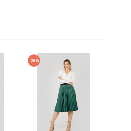
-26%
-34%