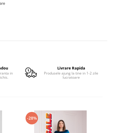
oare
adou
Livrare Rapida
ranta in
Produsele ajung la tine in 1-2 zile
ichis.
lucratoare
-28%
-46%