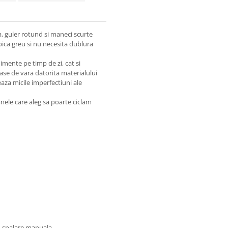
ta, guler rotund si maneci scurte
pica greu si nu necesita dublura
mente pe timp de zi, cat si
oase de vara datorita materialului
eaza micile imperfectiuni ale
nele care aleg sa poarte ciclam
u spalare manuala.