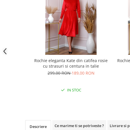
Rochie eleganta Kate din catifea rosie
Rochie
cu strasuri si centura in talie
299,00 RON
189,00 RON
IN STOC
Ce marime ti se potriveste ?
Livrare si 
Descriere