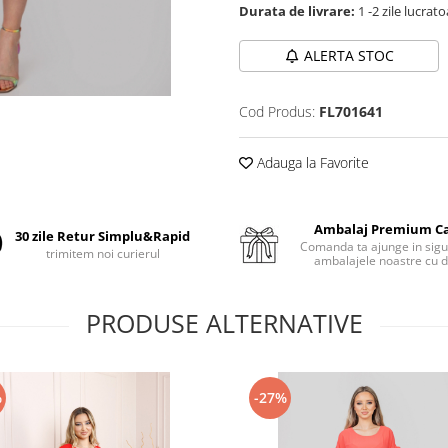
Durata de livrare:
1 -2 zile lucrat
ALERTA STOC
Cod Produs:
FL701641
Adauga la Favorite
Ambalaj Premium C
30 zile Retur Simplu&Rapid
Comanda ta ajunge in sigu
trimitem noi curierul
ambalajele noastre cu d
PRODUSE ALTERNATIVE
%
-27%