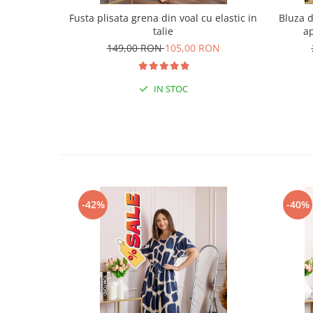
Fusta plisata grena din voal cu elastic in
Bluza d
talie
ap
149,00 RON
105,00 RON
IN STOC
-42%
-40%