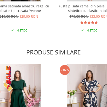
ama satinata albastru regal cu
Fusta plisata camel din piele 
licatie tip cravata Yvonne
sintetica cu elastic in tal
219,00 RON
129,00 RON
179,00 RON
133,00 RO
IN STOC
IN STOC
PRODUSE SIMILARE
-36%