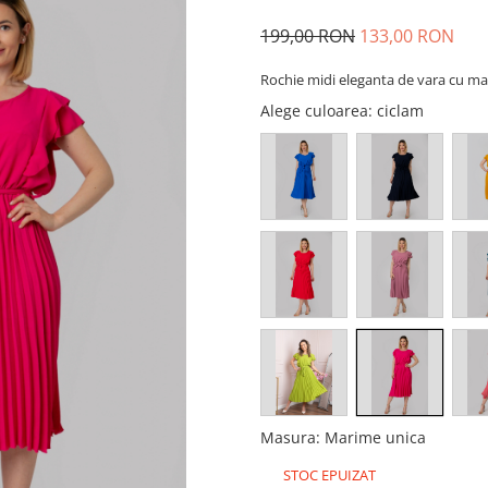
199,00 RON
133,00 RON
Rochie midi eleganta de vara cu man
Alege culoarea
: ciclam
Masura
:
Marime unica
STOC EPUIZAT