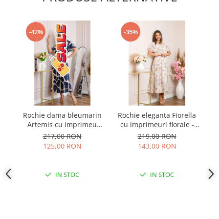
-42%
-35%
Rochie dama bleumarin
Rochie eleganta Fiorella
Artemis cu imprimeu
cu imprimeuri florale -
pe
abstract si cordon in talie
Alb cu roz
217,00 RON
219,00 RON
125,00 RON
143,00 RON
IN STOC
IN STOC