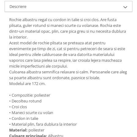
Descriere
Rochie albastru regal cu cordon in talie si croi clos. Are fusta
plisata, guler rotund si maneci scurte cu volanase. Rochia este
dintr-un material opac, plin, care pica greu si nu necesita dublura
la interior.
Acest model de rochie plisata se preteaza atat pentru
evenimente pe timp de zi, cat si pentru petreceri de seara si este
ideal pentru zilele calduroase de vara datorita materialului
vaporos care lasa pielea sa respire, iar croiala lejera mascheaza
micile imperfectiuni ale corpului.
Culoarea albastra semnifica relaxare si calm. Persoanele care aleg
sa poarte albastru sunt ordonate, pasnice si loiale.
Modelul are 172 cm.
• Compozitie: poliester
• Decolteu rotund
• Croi clos
• Maneci scurte cu volan
• Cordon in talie
• Material plin, fara dublura la interior
Material:
poliester
Culoare principala:
Albastru