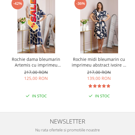
-42%
-36%
Rochie dama bleumarin
Rochie midi bleumarin cu
Artemis cu imprimeu
imprimeu abstract ivoire si
abstract si cordon in talie
snur la decolteu Shelby
217,00 RON
217,00 RON
125,00 RON
139,00 RON
IN STOC
IN STOC
NEWSLETTER
Nu rata ofertele si promotiile noastre