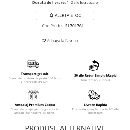
Durata de livrare:
1 -2 zile lucratoare
ALERTA STOC
Cod Produs:
FL701761
Adauga la Favorite
Transport gratuit
30 zile Retur Simplu&Rapid
Comanda produse de peste 300 lei si
trimitem noi curierul
ai transport gratuit.
Ambalaj Premium Cadou
Livrare Rapida
Comanda ta ajunge in siguranta in
Produsele ajung la tine in 1-2 zile
ambalajele noastre cu dichis.
lucratoare
PRODUSE ALTERNATIVE