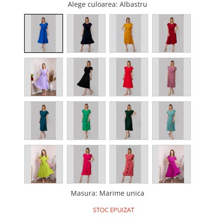
Alege culoarea
: Albastru
Masura
:
Marime unica
STOC EPUIZAT