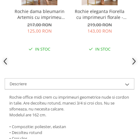
Rochie dama bleumarin
Rochie eleganta Fiorella
Artemis cu imprimeu
cu imprimeuri florale -
pe
abstract si cordon in talie
Alb cu roz
217,00 RON
219,00 RON
125,00 RON
143,00 RON
IN STOC
IN STOC
Descriere
Rochie office midi crem cu imprimeuri geometrice nude si cordon
in talie. Are decolteu rotund, maneci 3/4 si croi clos. Nu se
sifoneaza, nu necesita calcare.
Modelul are 162 cm.
• Compozitie: poliester, elastan
• Decolteu rotund
• Croi clos