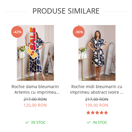
PRODUSE SIMILARE
-42%
-36%
Rochie dama bleumarin
Rochie midi bleumarin cu
Artemis cu imprimeu
imprimeu abstract ivoire si
abstract si cordon in talie
snur la decolteu Shelby
217,00 RON
217,00 RON
125,00 RON
139,00 RON
IN STOC
IN STOC