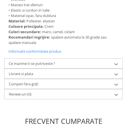
• Maneci trei sferturi
• Elastic si cordon in talie
• Material opac, fara dublura
Material:
Poliester, elastan
Culoare principala:
Crem
Culori secundare:
maro, camel, ciclam
Recomandari ingrijire:
spalare automata la 30 grade sau
spalare manuala
Informatii conformitate produs
Ce marime ti se potriveste ?
Livrare si plata
Cumperi fara griji!
Review-uri
(0)
FRECVENT CUMPARATE