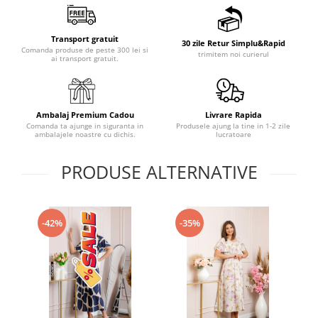
Transport gratuit
30 zile Retur Simplu&Rapid
Comanda produse de peste 300 lei si
trimitem noi curierul
ai transport gratuit.
Ambalaj Premium Cadou
Livrare Rapida
Comanda ta ajunge in siguranta in
Produsele ajung la tine in 1-2 zile
ambalajele noastre cu dichis.
lucratoare
PRODUSE ALTERNATIVE
-42%
-35%