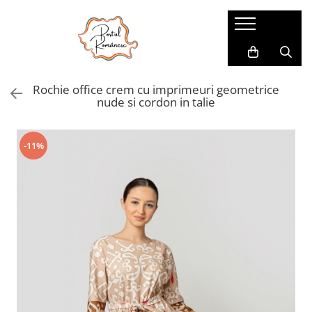
Pijamale
Imbracaminte copii
Pijamale Dama
Imbracaminte Fetite
Rochie office crem cu imprimeuri geometrice
Pijamale Dama Marimi Mari
Imbracaminte Baieti
nude si cordon in talie
Halate
Pijamale Baieti
-11%
Pijamale Fetite