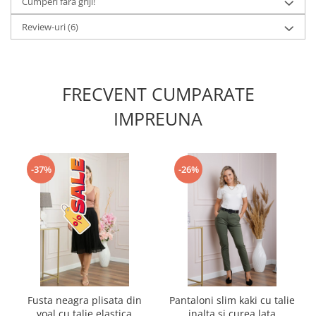
Cumperi fara griji!
Review-uri
(6)
FRECVENT CUMPARATE
IMPREUNA
-37%
-26%
Fusta neagra plisata din
Pantaloni slim kaki cu talie
voal cu talie elastica
inalta si curea lata