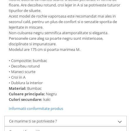
floare. Are decolteu rotund, croi lejer in A si se potriveste tuturor
tipurilor de siluete.
Acest model de rochie vaporoasa este recomandat mai ales in
sezonul cald, pentru un plus de confort si o senzatie sporita de
lejeritate in miscare.
Non-culoarea negru semnifica atemporalitate si eleganta.
Persoanele care aleg sa poarte negru sunt misterioase,
disciplinate si impunatoare.
Modelul are 175 cm si poarta marimea M.
• Compozitie: bumbac
• Decolteu rotund
• Maneci scurte
• Croi in A
• Dublura la interior
Material:
Bumbac
Culoare principala:
Negru
Culori secundare:
kaki
Informatii conformitate produs
Ce marime ti se potriveste ?