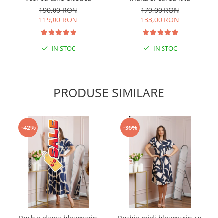
190,00 RON
179,00 RON
119,00 RON
133,00 RON
IN STOC
IN STOC
PRODUSE SIMILARE
-42%
-36%
Rochie dama bleumarin
Rochie midi bleumarin cu