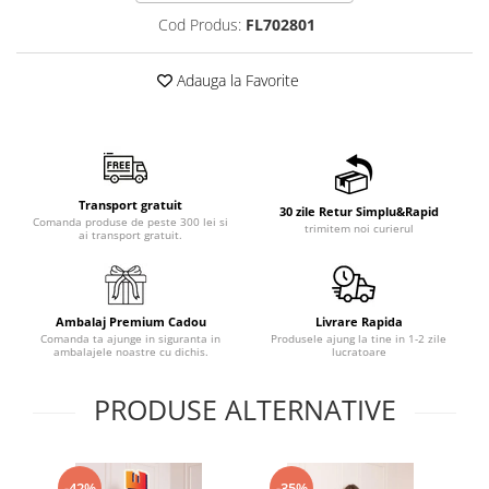
Cod Produs:
FL702801
Adauga la Favorite
Transport gratuit
30 zile Retur Simplu&Rapid
Comanda produse de peste 300 lei si
trimitem noi curierul
ai transport gratuit.
Ambalaj Premium Cadou
Livrare Rapida
Comanda ta ajunge in siguranta in
Produsele ajung la tine in 1-2 zile
ambalajele noastre cu dichis.
lucratoare
PRODUSE ALTERNATIVE
-42%
-35%