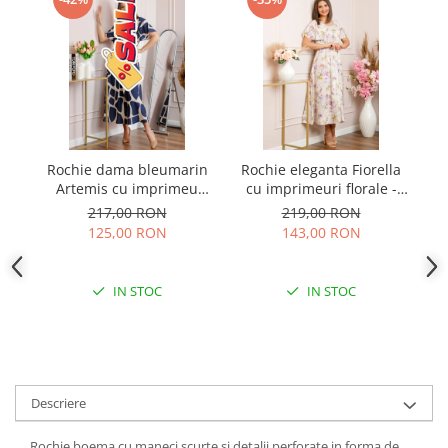
Rochie dama bleumarin
Rochie eleganta Fiorella
Artemis cu imprimeu
cu imprimeuri florale -
pe
abstract si cordon in talie
Alb cu roz
217,00 RON
219,00 RON
125,00 RON
143,00 RON
IN STOC
IN STOC
Descriere
Rochie boema cu maneci scurte si detalii perforate in forma de