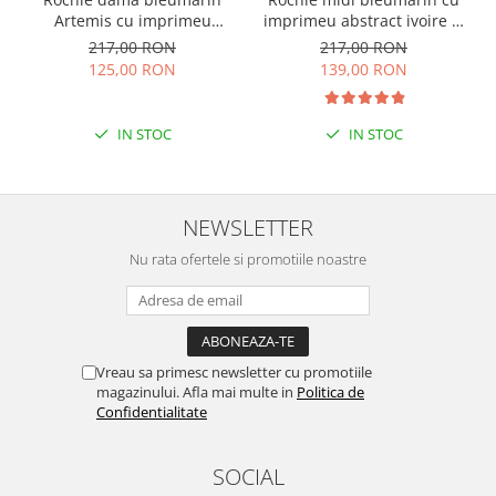
Artemis cu imprimeu
imprimeu abstract ivoire si
abstract si cordon in talie
snur la decolteu Shelby
217,00 RON
217,00 RON
125,00 RON
139,00 RON
IN STOC
IN STOC
NEWSLETTER
Nu rata ofertele si promotiile noastre
Vreau sa primesc newsletter cu promotiile
magazinului. Afla mai multe in
Politica de
Confidentialitate
SOCIAL