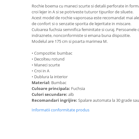
Rochie boema cu maneci scurte si detalii perforate in form
croi lejer in A si se potriveste tuturor tipurilor de siluete.
Acest model de rochie vaporoasa este recomandat mai ales
de confort si o senzatie sporita de lejeritate in miscare.
Culoarea fuchsia semnifica feminitate si curaj. Persoanele 
indraznete, nonconformiste si emana buna dispozitie.
Modelul are 175 cm si poarta marimea M.
• Compozitie: bumbac
• Decolteu rotund
• Maneci scurte
• Croi in A
• Dublura la interior
Material:
Bumbac
Culoare principala:
Fuchsia
Culori secundare:
alb
Recomandari ingrijire:
Spalare automata la 30 grade sa
Informatii conformitate produs