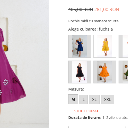
405,00 RON
281,00 RON
Rochie midi cu maneca scurta
Alege culoarea
: fuchsia
Masura
:
M
L
XL
XXL
STOC EPUIZAT
Durata de livrare:
1 -2 zile lucrat