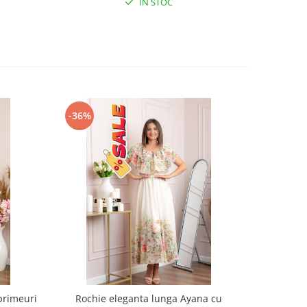
IN STOC
-36%
-38%
primeuri
Rochie eleganta lunga Ayana cu
Rochie re