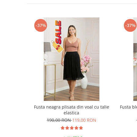
-37%
-37%
Fusta neagra plisata din voal cu talie
Fusta bl
elastica
190,00 RON
119,00 RON