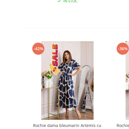
IN STOC
-42%
-36%
Rochie dama bleumarin Artemis cu
Rochi