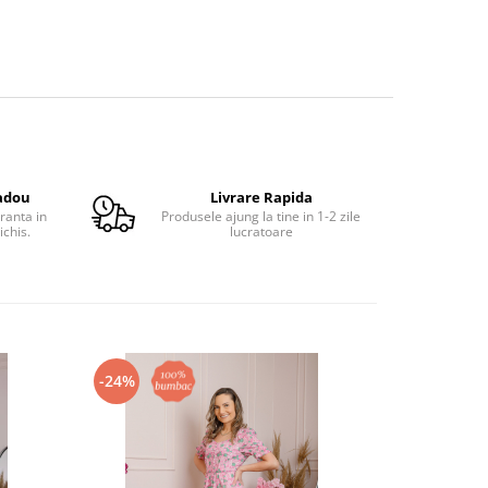
adou
Livrare Rapida
ranta in
Produsele ajung la tine in 1-2 zile
ichis.
lucratoare
-24%
-24%