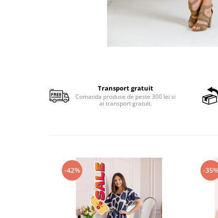
Transport gratuit
Comanda produse de peste 300 lei si
ai transport gratuit.
-42%
-35