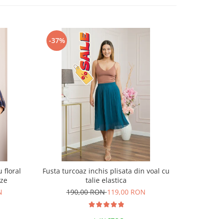
-37%
-37%
 floral
Fusta turcoaz inchis plisata din voal cu
Fusta gr
ize
talie elastica
N
190,00 RON
119,00 RON
19