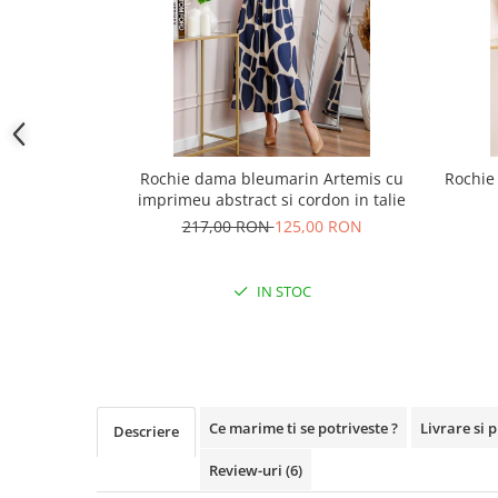
Rochie dama bleumarin Artemis cu
Rochie 
imprimeu abstract si cordon in talie
217,00 RON
125,00 RON
IN STOC
Ce marime ti se potriveste ?
Livrare si 
Descriere
Review-uri
(6)