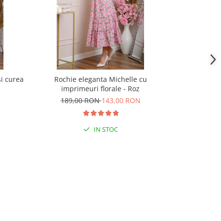
si curea
Rochie eleganta Michelle cu
Rochie elega
imprimeuri florale - Roz
florale si bu
189,00 RON
143,00 RON
189,
IN STOC