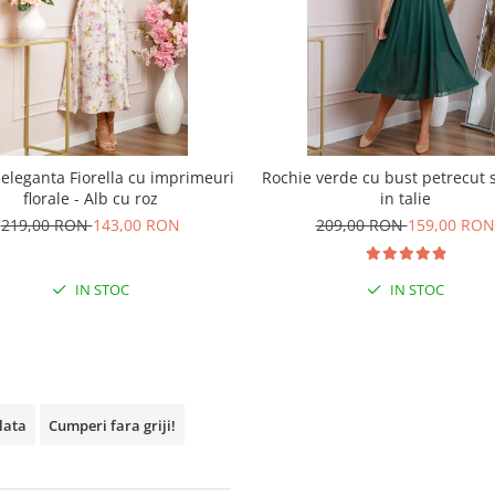
eleganta Fiorella cu imprimeuri
Rochie verde cu bust petrecut 
florale - Alb cu roz
in talie
219,00 RON
143,00 RON
209,00 RON
159,00 RON
IN STOC
IN STOC
plata
Cumperi fara griji!