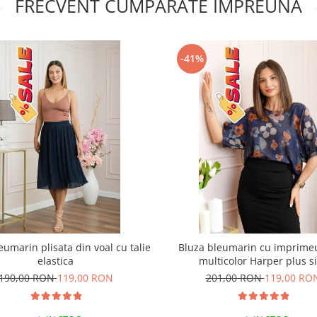
FRECVENT CUMPARATE IMPREUNA
-41%
eumarin plisata din voal cu talie
Bluza bleumarin cu imprimeu
elastica
multicolor Harper plus s
190,00 RON
119,00 RON
201,00 RON
119,00 RO