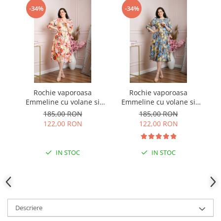
-34%
-34%
Rochie vaporoasa
Rochie vaporoasa
R
Emmeline cu volane si
Emmeline cu volane si
imprimeuri florale - Roz
imprimeuri florale - Gri
185,00 RON
185,00 RON
pastel
122,00 RON
122,00 RON
IN STOC
IN STOC
Descriere