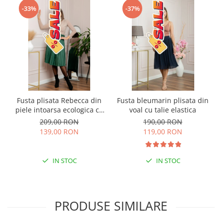
-33%
-37%
Fusta plisata Rebecca din
Fusta bleumarin plisata din
piele intoarsa ecologica cu
voal cu talie elastica
centura in talie - Verde
209,00 RON
190,00 RON
139,00 RON
119,00 RON
IN STOC
IN STOC
PRODUSE SIMILARE