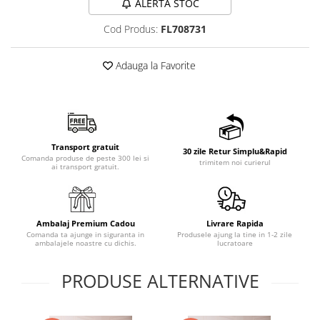
ALERTA STOC
Cod Produs:
FL708731
Adauga la Favorite
Transport gratuit
30 zile Retur Simplu&Rapid
Comanda produse de peste 300 lei si
trimitem noi curierul
ai transport gratuit.
Ambalaj Premium Cadou
Livrare Rapida
Comanda ta ajunge in siguranta in
Produsele ajung la tine in 1-2 zile
ambalajele noastre cu dichis.
lucratoare
PRODUSE ALTERNATIVE