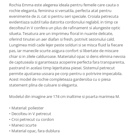
Rochia Emma este alegerea ideala pentru femeile care cauta o
rochie eleganta, feminina si versatila, perfecta atat pentru
evenimente de zi, cat si pentru seri speciale. Croiala petrecuta
evidentiaza subtil talia datorita cordonului reglabil, in timp ce
decolteul in V confera un plus de rafinament si alungeste optic
silueta. Tesatura are un imprimeu floral in nuante delicate,
oferind tinutei un aer diafan si fresh, potrivit sezonului cald.
Lungimea midi cade lejer peste solduri si se misca fluid la fiecare
pas, iar manecile scurte asigura confort si libertate de miscare
chiar si in zilele calduroase. Materialul opac si dens elimina nevoia
de captuseala si garanteaza acoperire perfecta fara transparenta,
pastrand in acelasi timp lejeritatea piesei. Sistemul petrecut
permite ajustarea usoara pe corp pentru o potrivire impecabila.
Acest model de rochie completeaza garderoba cu o piesa
statement plina de culoare si eleganta.
Modelul din imagine are 174 cm inaltime si poarta marimea M.
• Material: poliester
• Decolteu in V petrecut
• Croi petrecut cu cordon
• Maneci scurte
• Material opac, fara dublura