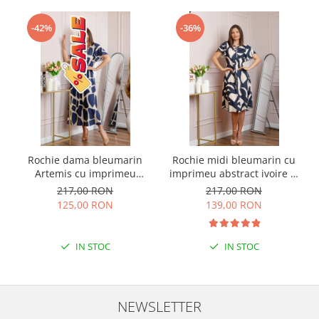
-42%
-36%
Rochie dama bleumarin
Rochie midi bleumarin cu
Artemis cu imprimeu
imprimeu abstract ivoire si
abstract si cordon in talie
snur la decolteu Shelby
217,00 RON
217,00 RON
125,00 RON
139,00 RON
IN STOC
IN STOC
NEWSLETTER