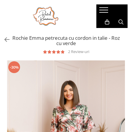
Pijamale
Imbracaminte copii
Pijamale Dama
Imbracaminte Fetite
Rochie Emma petrecuta cu cordon in talie - Roz
Pijamale Dama Marimi Mari
Imbracaminte Baieti
cu verde
Halate
2 Review-uri
Pijamale Baieti
-30%
Pijamale Fetite