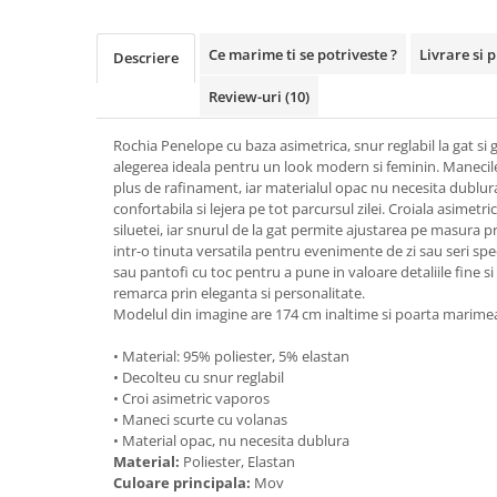
Ce marime ti se potriveste ?
Livrare si 
Descriere
Review-uri
(10)
Rochia Penelope cu baza asimetrica, snur reglabil la gat si 
alegerea ideala pentru un look modern si feminin. Maneci
plus de rafinament, iar materialul opac nu necesita dublur
confortabila si lejera pe tot parcursul zilei. Croiala asimetr
siluetei, iar snurul de la gat permite ajustarea pe masura 
intr-o tinuta versatila pentru evenimente de zi sau seri spe
sau pantofi cu toc pentru a pune in valoare detaliile fine si
remarca prin eleganta si personalitate.
Modelul din imagine are 174 cm inaltime si poarta marime
• Material: 95% poliester, 5% elastan
• Decolteu cu snur reglabil
• Croi asimetric vaporos
• Maneci scurte cu volanas
• Material opac, nu necesita dublura
Material:
Poliester, Elastan
Culoare principala:
Mov