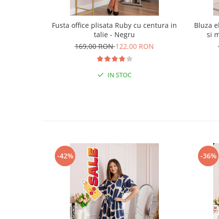
Fusta office plisata Ruby cu centura in
Bluza e
talie - Negru
si 
169,00 RON
122,00 RON
IN STOC
-42%
-36%