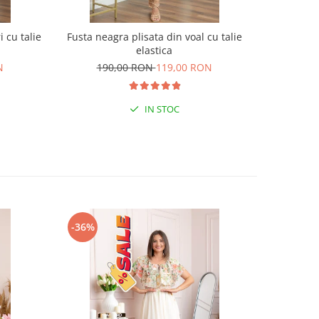
 cu talie
Fusta neagra plisata din voal cu talie
Bluza 
elastica
im
N
190,00 RON
119,00 RON
15
IN STOC
-36%
-38%