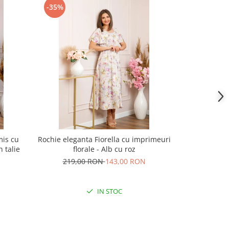
-35%
-24%
is cu
Rochie eleganta Fiorella cu imprimeuri
Rochie grena 
 talie
florale - Alb cu roz
219,00 RON
143,00 RON
209,
IN STOC