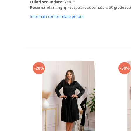
Culori secundare:
Verde
Recomandari ingrijire:
spalare automata la 30 grade sa
Informatii conformitate produs
-28%
-38%