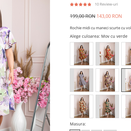
10 Review-uri
199,00 RON
143,00 RON
Rochie midi cu maneci scurte cu vo
Alege culoarea
: Mov cu verde
Masura
: