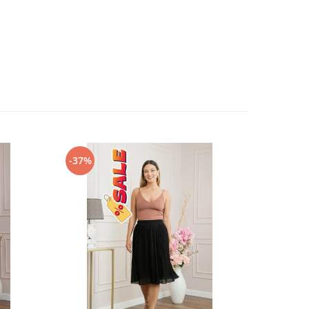
-37%
-34%