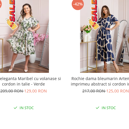
%
-42%
eleganta Maribel cu volanase si
Rochie dama bleumarin Artem
cordon in talie - Verde
imprimeu abstract si cordon in
209,00 RON
129,00 RON
217,00 RON
125,00 RON
IN STOC
IN STOC