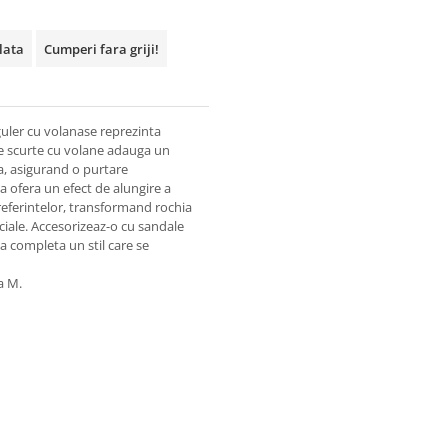
plata
Cumperi fara griji!
guler cu volanase reprezinta
le scurte cu volane adauga un
a, asigurand o purtare
ica ofera un efect de alungire a
preferintelor, transformand rochia
ciale. Accesorizeaz-o cu sandale
 a completa un stil care se
a M.