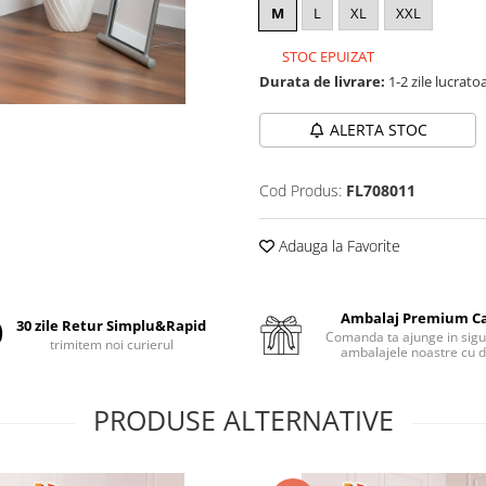
M
L
XL
XXL
STOC EPUIZAT
Durata de livrare:
1-2 zile lucrato
ALERTA STOC
Cod Produs:
FL708011
Adauga la Favorite
Ambalaj Premium C
30 zile Retur Simplu&Rapid
Comanda ta ajunge in sigu
trimitem noi curierul
ambalajele noastre cu d
PRODUSE ALTERNATIVE