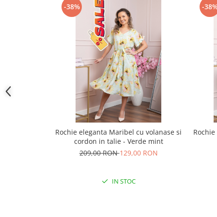
-38%
-38
Rochie eleganta Maribel cu volanase si
Rochie 
cordon in talie - Verde mint
209,00 RON
129,00 RON
IN STOC