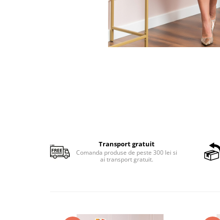
Transport gratuit
Comanda produse de peste 300 lei si
ai transport gratuit.