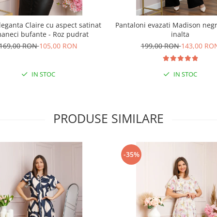
leganta Claire cu aspect satinat
Pantaloni evazati Madison negri
maneci bufante - Roz pudrat
inalta
169,00 RON
105,00 RON
199,00 RON
143,00 RO
IN STOC
IN STOC
PRODUSE SIMILARE
-35%