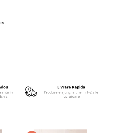
are
adou
Livrare Rapida
ranta in
Produsele ajung la tine in 1-2 zile
ichis.
lucratoare