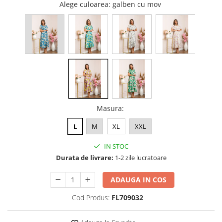
Alege culoarea
: galben cu mov
Masura
:
L
M
XL
XXL
IN STOC
Durata de livrare:
1-2 zile lucratoare
ADAUGA IN COS
Cod Produs:
FL709032