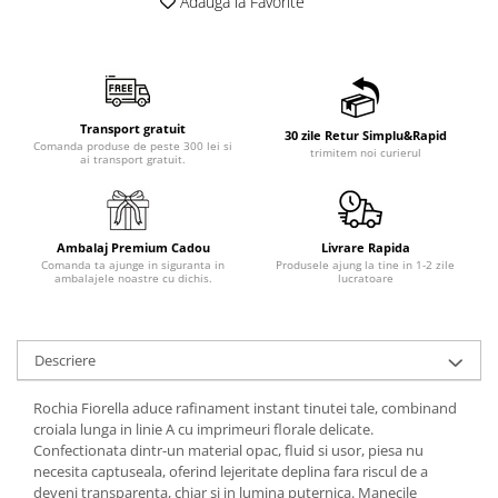
Adauga la Favorite
Transport gratuit
30 zile Retur Simplu&Rapid
Comanda produse de peste 300 lei si
trimitem noi curierul
ai transport gratuit.
Ambalaj Premium Cadou
Livrare Rapida
Comanda ta ajunge in siguranta in
Produsele ajung la tine in 1-2 zile
ambalajele noastre cu dichis.
lucratoare
Descriere
Rochia Fiorella aduce rafinament instant tinutei tale, combinand
croiala lunga in linie A cu imprimeuri florale delicate.
Confectionata dintr-un material opac, fluid si usor, piesa nu
necesita captuseala, oferind lejeritate deplina fara riscul de a
deveni transparenta, chiar si in lumina puternica. Manecile