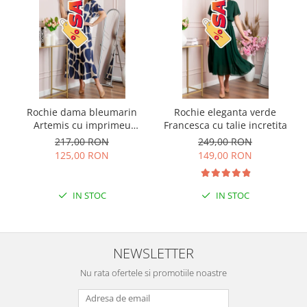
Rochie dama bleumarin
Rochie eleganta verde
Artemis cu imprimeu
Francesca cu talie incretita
abstract si cordon in talie
217,00 RON
249,00 RON
125,00 RON
149,00 RON
IN STOC
IN STOC
NEWSLETTER
Nu rata ofertele si promotiile noastre