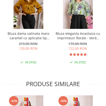
Bluza dama satinata maro
Bluza eleganta Anastasia cu
caramel cu aplicatie tip
imprimeuri florale - Verde
cravata Yvonne
crud
219,00 RON
179,00 RON
129,00 RON
122,00 RON
IN STOC
IN STOC
PRODUSE SIMILARE
-42%
-40%