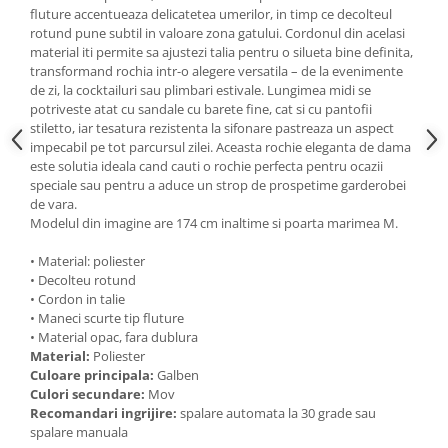
fluture accentueaza delicatetea umerilor, in timp ce decolteul
rotund pune subtil in valoare zona gatului. Cordonul din acelasi
material iti permite sa ajustezi talia pentru o silueta bine definita,
transformand rochia intr-o alegere versatila – de la evenimente
de zi, la cocktailuri sau plimbari estivale. Lungimea midi se
potriveste atat cu sandale cu barete fine, cat si cu pantofii
stiletto, iar tesatura rezistenta la sifonare pastreaza un aspect
impecabil pe tot parcursul zilei. Aceasta rochie eleganta de dama
este solutia ideala cand cauti o rochie perfecta pentru ocazii
speciale sau pentru a aduce un strop de prospetime garderobei
de vara.
Modelul din imagine are 174 cm inaltime si poarta marimea M.
• Material: poliester
• Decolteu rotund
• Cordon in talie
• Maneci scurte tip fluture
• Material opac, fara dublura
Material:
Poliester
Culoare principala:
Galben
Culori secundare:
Mov
Recomandari ingrijire:
spalare automata la 30 grade sau
spalare manuala