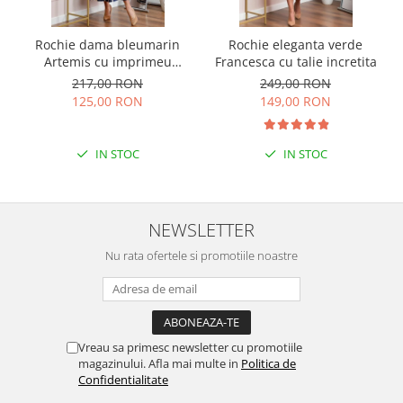
Rochie dama bleumarin
Rochie eleganta verde
Artemis cu imprimeu
Francesca cu talie incretita
abstract si cordon in talie
217,00 RON
249,00 RON
125,00 RON
149,00 RON
IN STOC
IN STOC
NEWSLETTER
Nu rata ofertele si promotiile noastre
Vreau sa primesc newsletter cu promotiile
magazinului. Afla mai multe in
Politica de
Confidentialitate