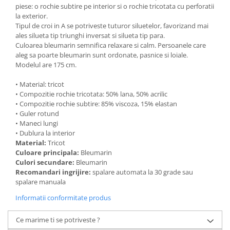
piese: o rochie subtire pe interior si o rochie tricotata cu perforatii
la exterior.
Tipul de croi in A se potriveste tuturor siluetelor, favorizand mai
ales silueta tip triunghi inversat si silueta tip para.
Culoarea bleumarin semnifica relaxare si calm. Persoanele care
aleg sa poarte bleumarin sunt ordonate, pasnice si loiale.
Modelul are 175 cm.
• Material: tricot
• Compozitie rochie tricotata: 50% lana, 50% acrilic
• Compozitie rochie subtire: 85% viscoza, 15% elastan
• Guler rotund
• Maneci lungi
• Dublura la interior
Material:
Tricot
Culoare principala:
Bleumarin
Culori secundare:
Bleumarin
Recomandari ingrijire:
spalare automata la 30 grade sau
spalare manuala
Informatii conformitate produs
Ce marime ti se potriveste ?