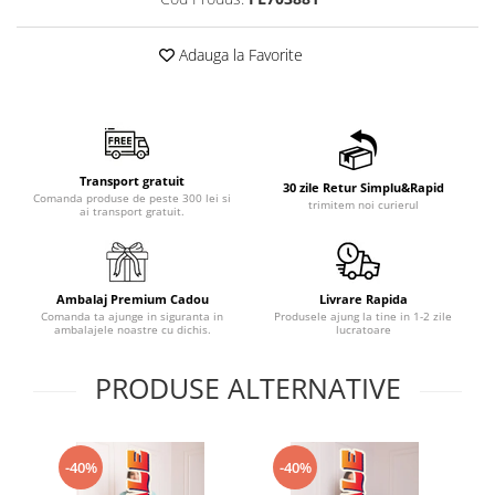
Adauga la Favorite
Transport gratuit
30 zile Retur Simplu&Rapid
Comanda produse de peste 300 lei si
trimitem noi curierul
ai transport gratuit.
Ambalaj Premium Cadou
Livrare Rapida
Comanda ta ajunge in siguranta in
Produsele ajung la tine in 1-2 zile
ambalajele noastre cu dichis.
lucratoare
PRODUSE ALTERNATIVE
-40%
-40%