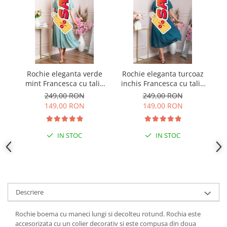
Rochie eleganta verde
Rochie eleganta turcoaz
R
mint Francesca cu talie
inchis Francesca cu talie
incretita
incretita
ab
249,00 RON
249,00 RON
149,00 RON
149,00 RON
IN STOC
IN STOC
Descriere
Rochie boema cu maneci lungi si decolteu rotund. Rochia este
accesorizata cu un colier decorativ si este compusa din doua