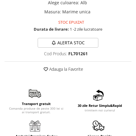
Alege culoarea
:
Alb
Masura
:
Marime unica
STOC EPUIZAT
Durata de livrare:
1 -2 zile lucratoare
ALERTA STOC
Cod Produs:
FL701261
Adauga la Favorite
Transport gratuit
30 zile Retur Simplu&Rapid
Comanda produse de peste 300 lei si
trimitem noi curierul
ai transport gratuit.