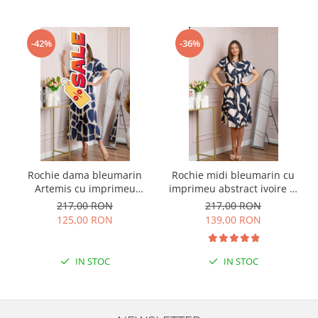
-42%
-36%
Rochie dama bleumarin
Rochie midi bleumarin cu
Artemis cu imprimeu
imprimeu abstract ivoire si
abstract si cordon in talie
snur la decolteu Shelby
217,00 RON
217,00 RON
125,00 RON
139,00 RON
IN STOC
IN STOC