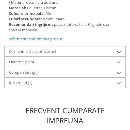
• Material opac, fara dublura
Material:
Poliester, Elastan
Culoare principala:
Alb
Culori secundare:
ciclam, maro
Recomandari ingrijire:
spalare automata la 30 grade sau
spalare manuala
Informatii conformitate produs
Ce marime ti se potriveste ?
Livrare si plata
Cumperi fara griji!
Review-uri
(1)
FRECVENT CUMPARATE
IMPREUNA