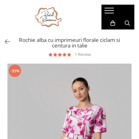
Pijamale
Imbracaminte copii
Pijamale Dama
Imbracaminte Fetite
Rochie alba cu imprimeuri florale ciclam si
Pijamale Dama Marimi Mari
Imbracaminte Baieti
centura in talie
Halate
1 Review
Pijamale Baieti
-33%
Pijamale Fetite