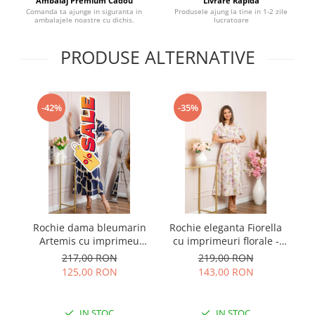
Ambalaj Premium Cadou
Livrare Rapida
Comanda ta ajunge in siguranta in
Produsele ajung la tine in 1-2 zile
ambalajele noastre cu dichis.
lucratoare
PRODUSE ALTERNATIVE
-42%
-35%
Rochie dama bleumarin
Rochie eleganta Fiorella
Artemis cu imprimeu
cu imprimeuri florale -
pe
abstract si cordon in talie
Alb cu roz
217,00 RON
219,00 RON
125,00 RON
143,00 RON
IN STOC
IN STOC