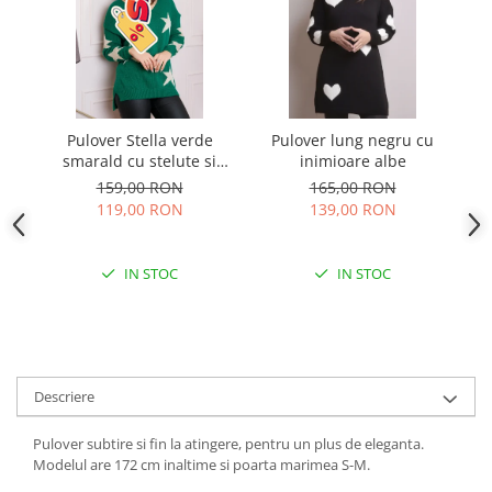
Pulover Stella verde
Pulover lung negru cu
Pu
smarald cu stelute si
inimioare albe
decolteu in V
159,00 RON
165,00 RON
119,00 RON
139,00 RON
IN STOC
IN STOC
Descriere
Pulover subtire si fin la atingere, pentru un plus de eleganta.
Modelul are 172 cm inaltime si poarta marimea S-M.