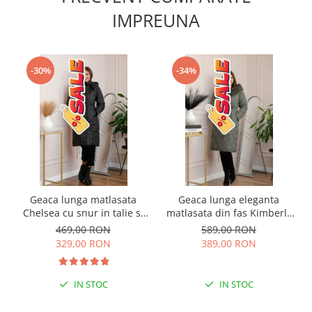
IMPREUNA
-30%
-34%
Geaca lunga matlasata
Geaca lunga eleganta
Chelsea cu snur in talie si
matlasata din fas Kimberly
buzunare functionale -
cu gluga imblanita - Kaki
469,00 RON
589,00 RON
Negru
329,00 RON
389,00 RON
IN STOC
IN STOC