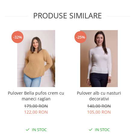
PRODUSE SIMILARE
-32%
-25%
Pulover Bella pufos crem cu
Pulover alb cu nasturi
maneci raglan
decorativi
179,00 RON
140,00 RON
122,00 RON
105,00 RON
IN STOC
IN STOC