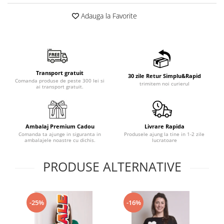
Adauga la Favorite
Transport gratuit
30 zile Retur Simplu&Rapid
Comanda produse de peste 300 lei si
trimitem noi curierul
ai transport gratuit.
Ambalaj Premium Cadou
Livrare Rapida
Comanda ta ajunge in siguranta in
Produsele ajung la tine in 1-2 zile
ambalajele noastre cu dichis.
lucratoare
PRODUSE ALTERNATIVE
-25%
-16%