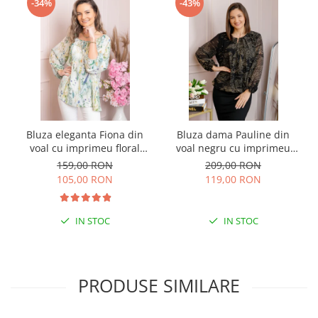
-34%
-43%
Bluza eleganta Fiona din
Bluza dama Pauline din
voal cu imprimeu floral
voal negru cu imprimeu
verde
floral auriu
159,00 RON
209,00 RON
105,00 RON
119,00 RON
IN STOC
IN STOC
PRODUSE SIMILARE