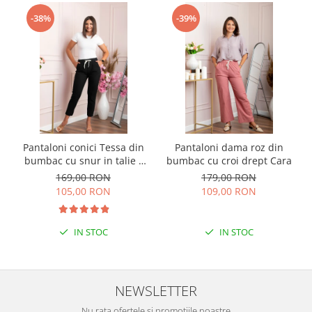
-38%
-39%
Pantaloni conici Tessa din
Pantaloni dama roz din
bumbac cu snur in talie -
bumbac cu croi drept Cara
Negru
169,00 RON
179,00 RON
105,00 RON
109,00 RON
IN STOC
IN STOC
NEWSLETTER
Nu rata ofertele si promotiile noastre