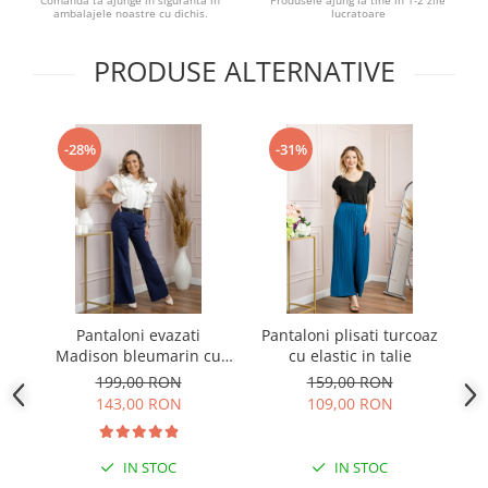
Comanda ta ajunge in siguranta in
Produsele ajung la tine in 1-2 zile
ambalajele noastre cu dichis.
lucratoare
PRODUSE ALTERNATIVE
-28%
-31%
Pantaloni evazati
Pantaloni plisati turcoaz
Pa
Madison bleumarin cu
cu elastic in talie
di
talie inalta
199,00 RON
159,00 RON
143,00 RON
109,00 RON
IN STOC
IN STOC