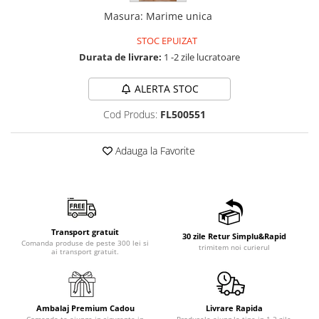
Masura
:
Marime unica
STOC EPUIZAT
Durata de livrare:
1 -2 zile lucratoare
ALERTA STOC
Cod Produs:
FL500551
Adauga la Favorite
Transport gratuit
30 zile Retur Simplu&Rapid
Comanda produse de peste 300 lei si
trimitem noi curierul
ai transport gratuit.
Ambalaj Premium Cadou
Livrare Rapida