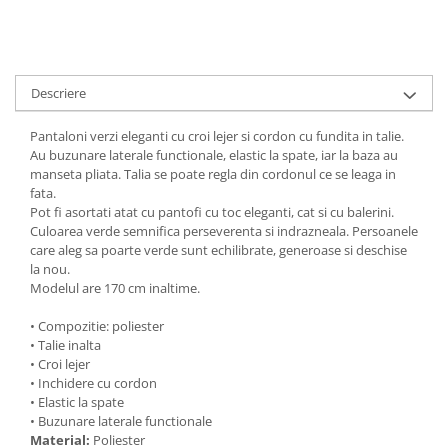
Descriere
Pantaloni verzi eleganti cu croi lejer si cordon cu fundita in talie.
Au buzunare laterale functionale, elastic la spate, iar la baza au
manseta pliata. Talia se poate regla din cordonul ce se leaga in
fata.
Pot fi asortati atat cu pantofi cu toc eleganti, cat si cu balerini.
Culoarea verde semnifica perseverenta si indrazneala. Persoanele
care aleg sa poarte verde sunt echilibrate, generoase si deschise
la nou.
Modelul are 170 cm inaltime.
• Compozitie: poliester
• Talie inalta
• Croi lejer
• Inchidere cu cordon
• Elastic la spate
• Buzunare laterale functionale
Material:
Poliester