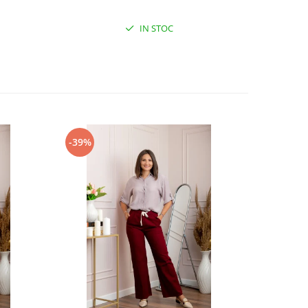
IN STOC
-39%
-31%