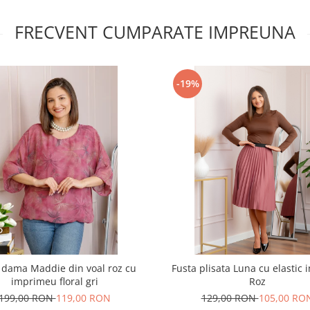
FRECVENT CUMPARATE IMPREUNA
-19%
 dama Maddie din voal roz cu
Fusta plisata Luna cu elastic in
imprimeu floral gri
Roz
199,00 RON
119,00 RON
129,00 RON
105,00 RO