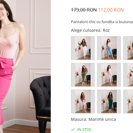
179,00 RON
112,00 RON
Pantaloni chic cu fundita si buzuna
Alege culoarea
: Roz
Masura
:
Marime unica
IN STOC