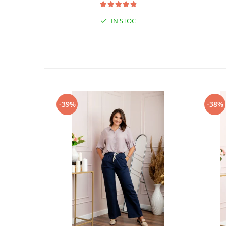
IN STOC
-39%
-38%