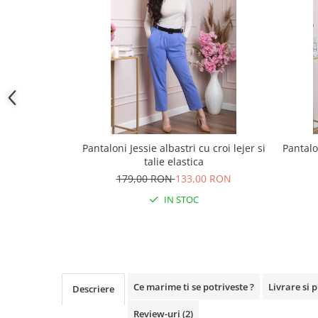
Pantaloni Jessie albastri cu croi lejer si
Pantalo
talie elastica
179,00 RON
133,00 RON
IN STOC
Ce marime ti se potriveste ?
Livrare si 
Descriere
Review-uri
(2)