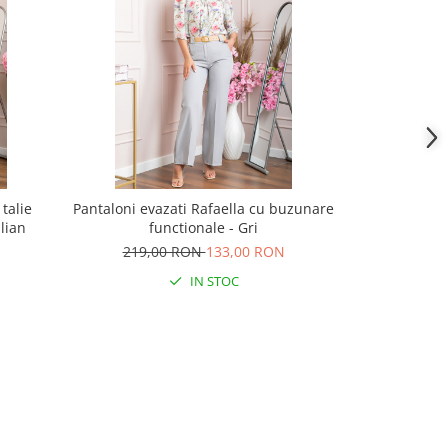
talie
Pantaloni evazati Rafaella cu buzunare
Pantaloni 
llian
functionale - Gri
133,
219,00 RON
133,00 RON
IN STOC