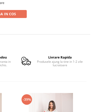
oare
A IN COS
adou
Livrare Rapida
ranta in
Produsele ajung la tine in 1-2 zile
ichis.
lucratoare
-39%
-41%