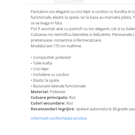
Pantaloni roz eleganti cu croi lejer si cordon cu fundita in t
functionale, elastic la spate, iar la baza au manseta pliata.
ce se leaga in fata.
Pot fi asortati atat cu pantofi cu toc eleganti, cat si cu baler
Culoarea roz semnifica blandete si delicatete. Persoanele c
prietenoase, romantice si fermecatoare.
Modelul are 170 cm inaltime.
• Compozitie: poliester
• Talie inalta
• Croi lejer
• Inchidere cu cordon
• Elastic la spate
• Buzunare laterale functionale
Material:
Poliester
Culoare principala:
Roz
Culori secundare:
Roz
Recomandari ingrijire:
spalare automata la 30 grade sa
Informatii conformitate produs