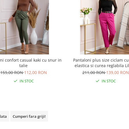
ni confort casual kaki cu snur in
Pantaloni plus size ciclam cu 
talie
elastica si curea reglabila Li
159,00 RON
112,00 RON
211,00 RON
139,00 RON
IN STOC
IN STOC
plata
Cumperi fara griji!