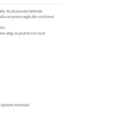
alie. Au buzunare laterale
 Talia se poate regla din cordonul
ini.
are aleg sa poarte roz sunt
u spalare manuala