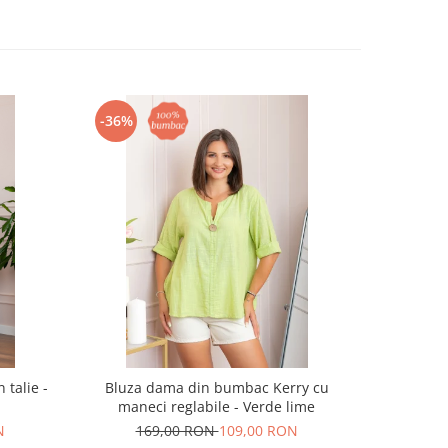
-36%
-43%
 talie -
Bluza dama din bumbac Kerry cu
Bluza dama
maneci reglabile - Verde lime
N
169,00 RON
109,00 RON
20