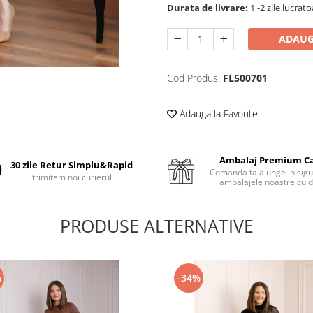
Durata de livrare:
1 -2 zile lucrat
ADAUG
Cod Produs:
FL500701
Adauga la Favorite
Ambalaj Premium C
30 zile Retur Simplu&Rapid
Comanda ta ajunge in sigu
trimitem noi curierul
ambalajele noastre cu d
PRODUSE ALTERNATIVE
%
-34%