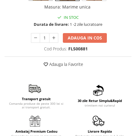
Masura
:
Marime unica
IN STOC
Durata de livrare:
1 -2 zile lucratoare
ADAUGA IN COS
Cod Produs:
FL500881
Adauga la Favorite
Transport gratuit
30 zile Retur Simplu&Rapid
Comanda produse de peste 300 lei si
trimitem noi curierul
ai transport gratuit.
Ambalaj Premium Cadou
Livrare Rapida