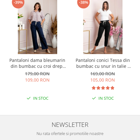
-39%
-38%
Pantaloni dama bleumarin
Pantaloni conici Tessa din
din bumbac cu croi drept
bumbac cu snur in talie -
Cara
Negru
179,00 RON
169,00 RON
109,00 RON
105,00 RON
IN STOC
IN STOC
NEWSLETTER
Nu rata ofertele si promotiile noastre