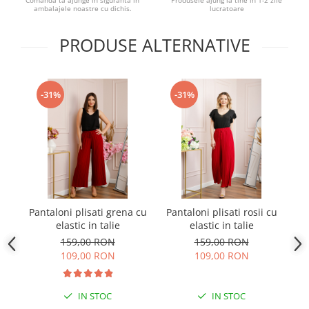
Comanda ta ajunge in siguranta in
Produsele ajung la tine in 1-2 zile
ambalajele noastre cu dichis.
lucratoare
PRODUSE ALTERNATIVE
-31%
-31%
Pantaloni plisati grena cu
Pantaloni plisati rosii cu
elastic in talie
elastic in talie
pu
159,00 RON
159,00 RON
109,00 RON
109,00 RON
IN STOC
IN STOC