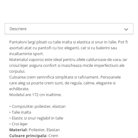
Descriere
Pantaloni largi plisati cu talie inalta si elastica si snur in talie. Pot fi
asortati atat cu pantofi cu toc eleganti, cat si cu balerini sau
incaltaminte sport.
Materialul vaporos este ideal pentru zilele calduroase de vara, iar
croiul lejer asigura confort si mascheaza micile imperfectiuni ale
corpului.
Culoarea crem semnifica simplitate si rafinament. Persoanele
care aleg sa poarte crem sunt, de regula, calme, elegante si
echilibrate.
Modelul are 172 cm inaltime.
• Compozitie: poliester, elastan
• Talie inalta
• Elastic si snur reglabil in talie
• Croi lejer
Material:
Poliester, Elastan
Culoare principala:
Crem