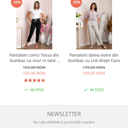
-38%
-39%
Pantaloni conici Tessa din
Pantaloni dama ivoire din
bumbac cu snur in talie -
bumbac cu croi drept Cara
Negru
169,00 RON
179,00 RON
105,00 RON
109,00 RON
IN STOC
IN STOC
NEWSLETTER
Nu rata ofertele si promotiile noastre