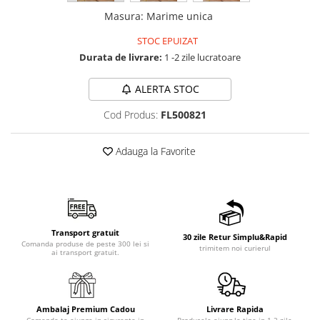
Masura
:
Marime unica
STOC EPUIZAT
Durata de livrare:
1 -2 zile lucratoare
ALERTA STOC
Cod Produs:
FL500821
Adauga la Favorite
Transport gratuit
30 zile Retur Simplu&Rapid
Comanda produse de peste 300 lei si
trimitem noi curierul
ai transport gratuit.
Ambalaj Premium Cadou
Livrare Rapida