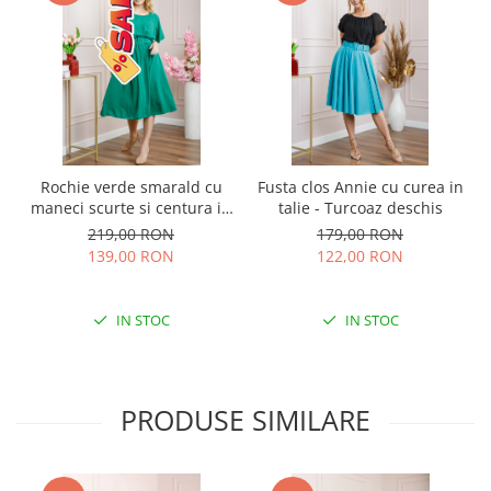
Rochie verde smarald cu
Fusta clos Annie cu curea in
maneci scurte si centura in
talie - Turcoaz deschis
talie
219,00 RON
179,00 RON
139,00 RON
122,00 RON
IN STOC
IN STOC
PRODUSE SIMILARE