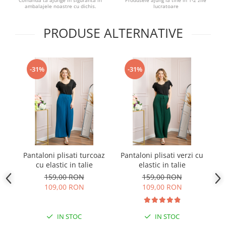
Comanda ta ajunge in siguranta in
Produsele ajung la tine in 1-2 zile
ambalajele noastre cu dichis.
lucratoare
PRODUSE ALTERNATIVE
-31%
-31%
Pantaloni plisati turcoaz
Pantaloni plisati verzi cu
P
cu elastic in talie
elastic in talie
159,00 RON
159,00 RON
109,00 RON
109,00 RON
IN STOC
IN STOC