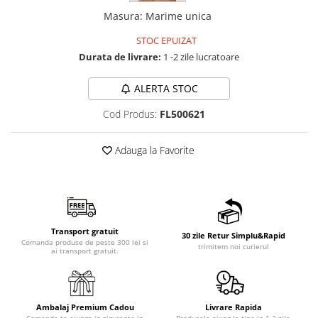
Masura
:
Marime unica
STOC EPUIZAT
Durata de livrare:
1 -2 zile lucratoare
ALERTA STOC
Cod Produs:
FL500621
Adauga la Favorite
Transport gratuit
30 zile Retur Simplu&Rapid
Comanda produse de peste 300 lei si
trimitem noi curierul
ai transport gratuit.
Ambalaj Premium Cadou
Livrare Rapida