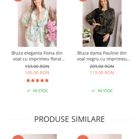
Bluza eleganta Fiona din
Bluza dama Pauline din
voal cu imprimeu floral
voal negru cu imprimeu
verde
floral auriu
159,00 RON
209,00 RON
105,00 RON
119,00 RON
IN STOC
IN STOC
PRODUSE SIMILARE