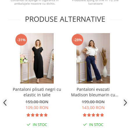
Comanda ta ajunge in siguranta in
Produsele ajung la tine in 1-2 zile
ambalajele noastre cu dichis.
lucratoare
PRODUSE ALTERNATIVE
-31%
-28%
Pantaloni plisati negri cu
Pantaloni evazati
Pa
elastic in talie
Madison bleumarin cu
talie inalta
159,00 RON
199,00 RON
109,00 RON
143,00 RON
IN STOC
IN STOC