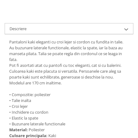
Descriere
Pantaloni kaki eleganti cu croi lejer si cordon cu fundita in talie.
Au buzunare laterale functionale, elastic la spate, iar la baza au
manseta pliata. Talia se poate regla din cordonul ce se leaga in
fata.
Pot fi asortati atat cu pantofi cu toc eleganti, cat si cu balerini.
Culoarea kaki este placuta si versatila. Persoanele care aleg sa
poarte kaki sunt echilibrate, generoase si deschise la nou.
Modelul are 170 cm inaltime.
• Compozitie: poliester
• Talie inalta
• Croi lejer
• Inchidere cu cordon
• Elastic la spate
• Buzunare laterale functionale
Material:
Poliester
Culoare principala:
Kaki