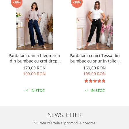
-39%
-38%
Pantaloni dama bleumarin
Pantaloni conici Tessa din
din bumbac cu croi drept
bumbac cu snur in talie -
Cara
Negru
179,00 RON
169,00 RON
109,00 RON
105,00 RON
IN STOC
IN STOC
NEWSLETTER
Nu rata ofertele si promotiile noastre