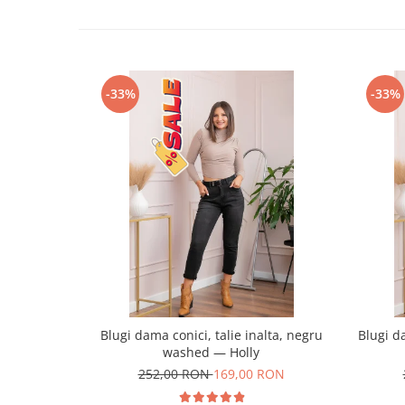
-33%
-33%
Blugi dama conici, talie inalta, negru
Blugi da
washed — Holly
252,00 RON
169,00 RON