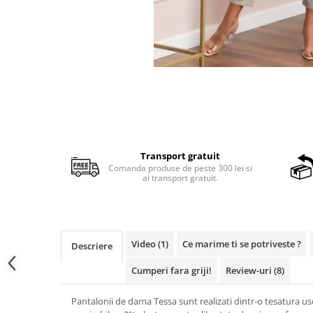
Transport gratuit
Comanda produse de peste 300 lei si
ai transport gratuit.
Video
(1)
Ce marime ti se potriveste ?
Descriere
Cumperi fara griji!
Review-uri
(8)
Pantalonii de dama Tessa sunt realizati dintr-o tesatura