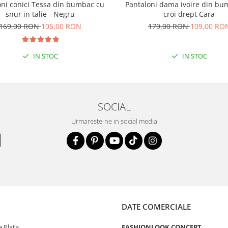
oni conici Tessa din bumbac cu
Pantaloni dama ivoire din bu
snur in talie - Negru
croi drept Cara
169,00 RON
105,00 RON
179,00 RON
109,00 RO
IN STOC
IN STOC
SOCIAL
Urmareste-ne in social media
DATE COMERCIALE
 Plata
FASHIONLOOK CONCEPT