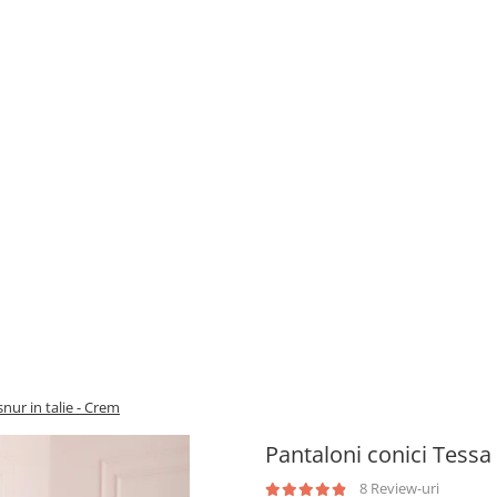
nur in talie - Crem
Pantaloni conici Tessa
8 Review-uri