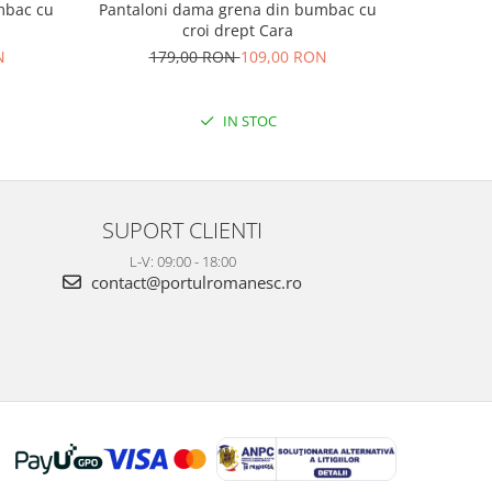
mbac cu
Pantaloni dama grena din bumbac cu
Pantaloni p
croi drept Cara
15
N
179,00 RON
109,00 RON
IN STOC
SUPORT CLIENTI
L-V: 09:00 - 18:00
contact@portulromanesc.ro