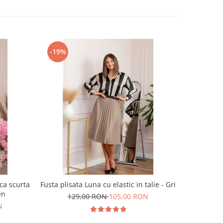
-19%
-40%
ca scurta
Fusta plisata Luna cu elastic in talie - Gri
Bluza d
en
i
129,00 RON
105,00 RON
N
19