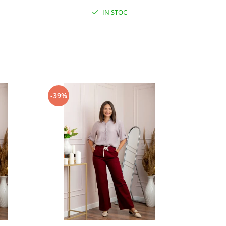
IN STOC
-39%
-31%