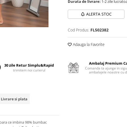
Durata de livrare:
1-2 zile lucrato
ALERTA STOC
Cod Produs:
FL502382
Adauga la Favorite
Ambalaj Premium C
30 zile Retur Simplu&Rapid
Comanda ta ajunge in sigu
trimitem noi curierul
ambalajele noastre cu d
Livrare si plata
 usoara ce imbina 98% bumbac