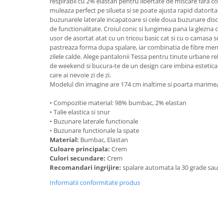
respirabil cu 2% elastan pentru libertate de miscare fara co
muleaza perfect pe silueta si se poate ajusta rapid datorita
buzunarele laterale incapatoare si cele doua buzunare dis
de functionalitate. Croiul conic si lungimea pana la glezna 
usor de asortat atat cu un tricou basic cat si cu o camasa s
pastreaza forma dupa spalare, iar combinatia de fibre ment
zilele calde. Alege pantalonii Tessa pentru tinute urbane re
de weekend si bucura‑te de un design care imbina estetica 
care ai nevoie zi de zi.
Modelul din imagine are 174 cm inaltime si poarta marimea 
• Compozitie material: 98% bumbac, 2% elastan
• Talie elastica si snur
• Buzunare laterale functionale
• Buzunare functionale la spate
Material:
Bumbac, Elastan
Culoare principala:
Crem
Culori secundare:
Crem
Recomandari ingrijire:
spalare automata la 30 grade sa
Informatii conformitate produs