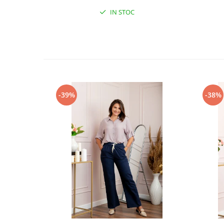
IN STOC
-39%
-38%