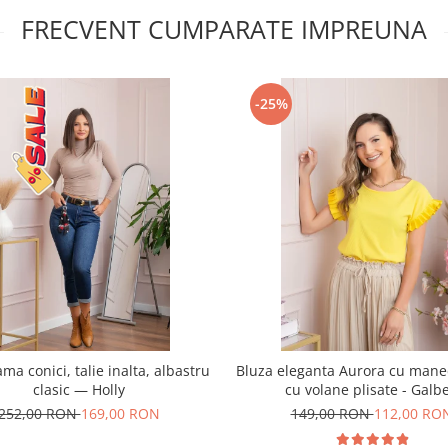
FRECVENT CUMPARATE IMPREUNA
-25%
ma conici, talie inalta, albastru
Bluza eleganta Aurora cu mane
clasic — Holly
cu volane plisate - Galb
252,00 RON
169,00 RON
149,00 RON
112,00 RO