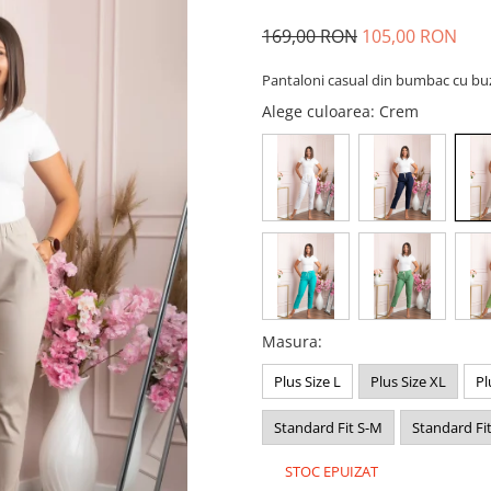
169,00 RON
105,00 RON
Pantaloni casual din bumbac cu bu
Alege culoarea
: Crem
Masura
:
Plus Size L
Plus Size XL
Pl
Standard Fit S-M
Standard Fit
STOC EPUIZAT