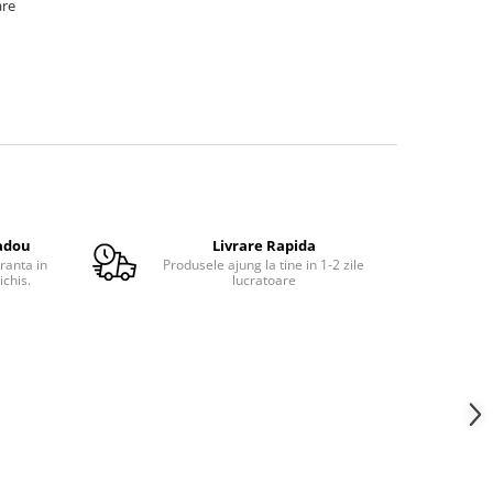
are
adou
Livrare Rapida
ranta in
Produsele ajung la tine in 1-2 zile
ichis.
lucratoare