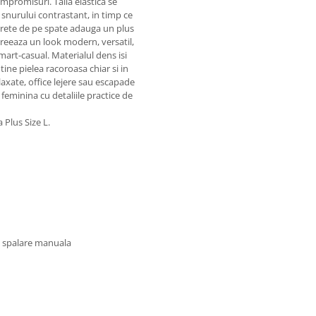
mpromisuri. Talia elastica se
 snurului contrastant, in timp ce
crete de pe spate adauga un plus
creeaza un look modern, versatil,
mart-casual. Materialul dens isi
ine pielea racoroasa chiar si in
laxate, office lejere sau escapade
feminina cu detaliile practice de
Plus Size L.
u spalare manuala