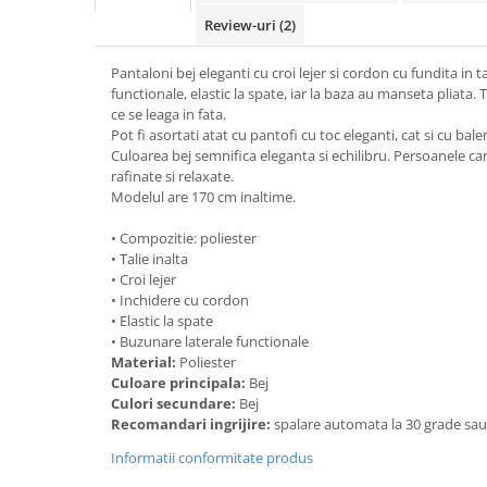
Review-uri
(2)
Pantaloni bej eleganti cu croi lejer si cordon cu fundita in t
functionale, elastic la spate, iar la baza au manseta pliata.
ce se leaga in fata.
Pot fi asortati atat cu pantofi cu toc eleganti, cat si cu baler
Culoarea bej semnifica eleganta si echilibru. Persoanele ca
rafinate si relaxate.
Modelul are 170 cm inaltime.
• Compozitie: poliester
• Talie inalta
• Croi lejer
• Inchidere cu cordon
• Elastic la spate
• Buzunare laterale functionale
Material:
Poliester
Culoare principala:
Bej
Culori secundare:
Bej
Recomandari ingrijire:
spalare automata la 30 grade sa
Informatii conformitate produs