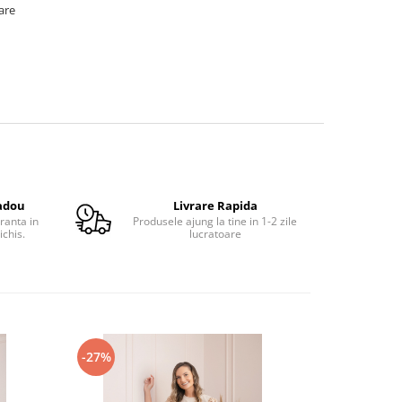
oare
adou
Livrare Rapida
ranta in
Produsele ajung la tine in 1-2 zile
ichis.
lucratoare
-27%
-36%