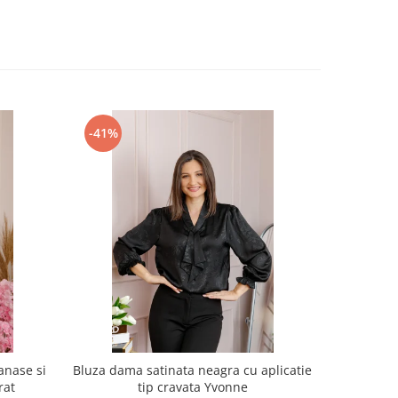
-41%
-40%
anase si
Bluza dama satinata neagra cu aplicatie
Bluza d
rat
tip cravata Yvonne