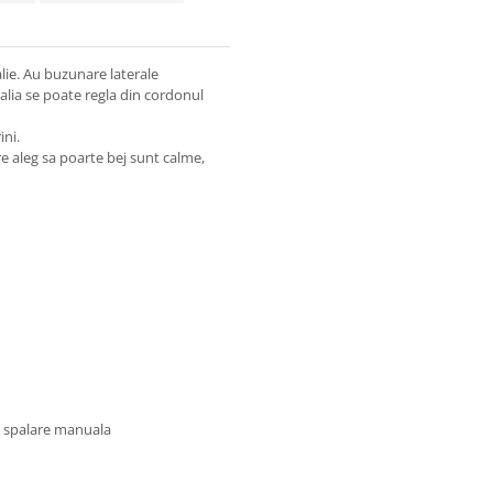
alie. Au buzunare laterale
 Talia se poate regla din cordonul
ini.
re aleg sa poarte bej sunt calme,
u spalare manuala