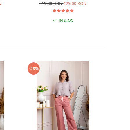
N
219,00 RON
129,00 RON
19
IN STOC
-39%
-29%