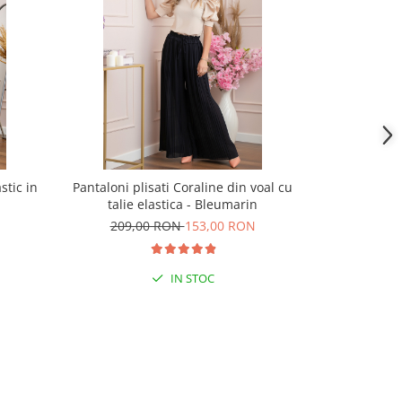
stic in
Pantaloni plisati Coraline din voal cu
Pantaloni negr
talie elastica - Bleumarin
la spate s
209,00 RON
153,00 RON
232,
IN STOC