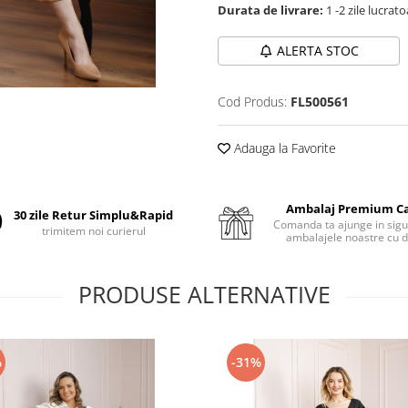
Durata de livrare:
1 -2 zile lucrat
ALERTA STOC
Cod Produs:
FL500561
Adauga la Favorite
Ambalaj Premium C
30 zile Retur Simplu&Rapid
Comanda ta ajunge in sigu
trimitem noi curierul
ambalajele noastre cu d
PRODUSE ALTERNATIVE
%
-31%