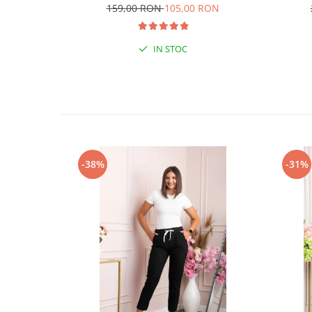
159,00 RON
105,00 RON
IN STOC
-38%
-31%