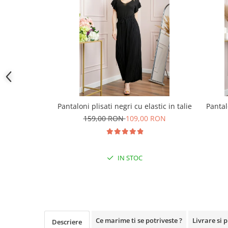
Pantaloni plisati negri cu elastic in talie
Pantal
159,00 RON
109,00 RON
IN STOC
Ce marime ti se potriveste ?
Livrare si 
Descriere