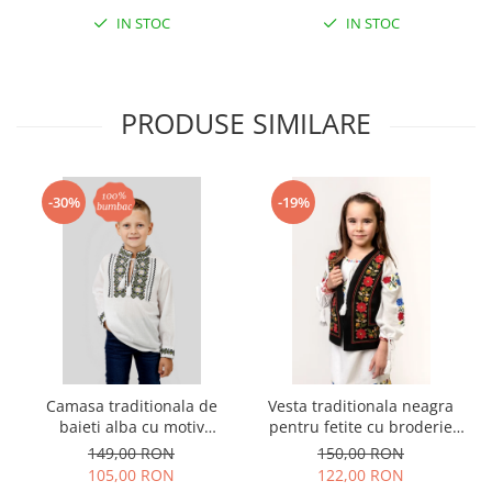
IN STOC
IN STOC
PRODUSE SIMILARE
-30%
-19%
Camasa traditionala de
Vesta traditionala neagra
baieti alba cu motiv
pentru fetite cu broderie
geometric verde Luca 03
florala rosie Sonia 01
149,00 RON
150,00 RON
105,00 RON
122,00 RON