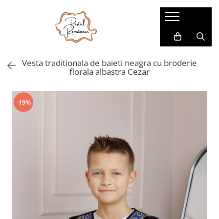
Pijamale
Imbracaminte copii
Pijamale Dama
Imbracaminte Fetite
Vesta traditionala de baieti neagra cu broderie
Pijamale Dama Marimi Mari
Imbracaminte Baieti
florala albastra Cezar
Halate
Pijamale Baieti
-19%
Pijamale Fetite