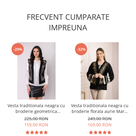
FRECVENT CUMPARATE
IMPREUNA
-29%
-32%
Vesta traditionala neagra cu
Vesta traditionala neagra cu
broderie geometrica
broderie florala aurie Maria
multicolora Milena
03
225,00 RON
249,00 RON
159,00 RON
169,00 RON