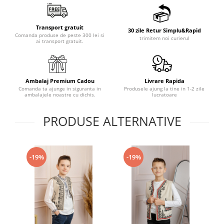
Transport gratuit
30 zile Retur Simplu&Rapid
Comanda produse de peste 300 lei si
trimitem noi curierul
ai transport gratuit.
Ambalaj Premium Cadou
Livrare Rapida
Comanda ta ajunge in siguranta in
Produsele ajung la tine in 1-2 zile
ambalajele noastre cu dichis.
lucratoare
PRODUSE ALTERNATIVE
-19%
-19%