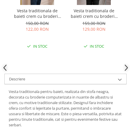
Vesta traditionala de
Vesta traditionala de
C
baieti crem cu broderie
baieti crem cu broderie
p
florala neagra Emil 02
florala neagra Victor
ge
150,00 RON
159,00 RON
122,00 RON
129,00 RON
IN STOC
IN STOC
Descriere
Vesta traditionala pentru baieti, realizata din stofa neagra,
decorata cu broderie computerizata in nuante de albastru si
crem, cu motive traditionale stilizate. Designul fara inchidere
ofera confort si lejeritate la purtare, permitand o imbracare
usoara si libertate de miscare. Este o piesa versatila, potrivita atat
pentru tinute traditionale, cat si pentru evenimente festive sau
serbari.