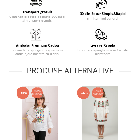
Transport gratuit
30 zile Retur Simplu&Rapid
Comanda produse de peste 300 lei si
trimitem noi curierul
ai transport gratuit.
Ambalaj Premium Cadou
Livrare Rapida
Comanda ta ajunge in siguranta in
Produsele ajung la tine in 1-2 zile
ambalajele noastre cu dichis.
lucratoare
PRODUSE ALTERNATIVE
-30%
-24%