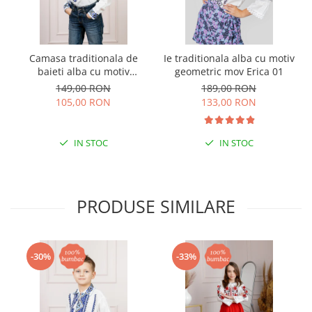
Camasa traditionala de
Ie traditionala alba cu motiv
baieti alba cu motiv
geometric mov Erica 01
geometric albastru Flavius
149,00 RON
189,00 RON
01
105,00 RON
133,00 RON
IN STOC
IN STOC
PRODUSE SIMILARE
-30%
-33%