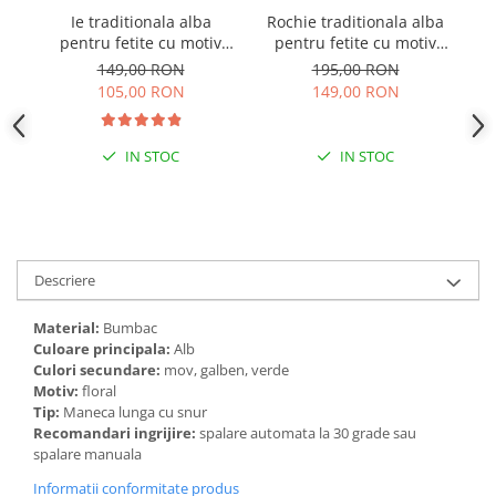
Ie traditionala alba
Rochie traditionala alba
R
pentru fetite cu motiv
pentru fetite cu motiv
floral multicolor Claudia
floral rosu Elena
149,00 RON
195,00 RON
105,00 RON
149,00 RON
IN STOC
IN STOC
Descriere
Material:
Bumbac
Culoare principala:
Alb
Culori secundare:
mov, galben, verde
Motiv:
floral
Tip:
Maneca lunga cu snur
Recomandari ingrijire:
spalare automata la 30 grade sau
spalare manuala
Informatii conformitate produs