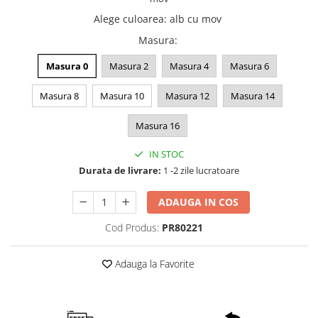
Alege culoarea
:
alb cu mov
Masura
:
Masura 0
Masura 2
Masura 4
Masura 6
Masura 8
Masura 10
Masura 12
Masura 14
Masura 16
IN STOC
Durata de livrare:
1 -2 zile lucratoare
ADAUGA IN COS
Cod Produs:
PR80221
Adauga la Favorite