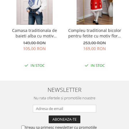
Camasa traditionala de
Compleu traditional bicolor
baieti alba cu motiv
pentru fetite cu motiv floral
geometric albastru Flavius
rosu Emilia
149,00 RON
253,00 RON
01
105,00 RON
169,00 RON
IN STOC
IN STOC
NEWSLETTER
Nu rata ofertele si promotiile noastre
Vreau sa primesc newsletter cu promotiile