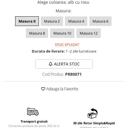
Alege culoarea
:
alb cu rosu
Masura
:
Masura 0
Masura 2
Masura 4
Masura 6
Masura 8
Masura 10
Masura 12
STOC EPUIZAT
Durata de livrare:
1 -2 zile lucratoare
ALERTA STOC
Cod Produs:
PR80071
Adauga la Favorite
Transport gratuit
30 zile Retur Simplu&Rapid
Comanda produse de peste 300 lei si
trimitem noi curierul