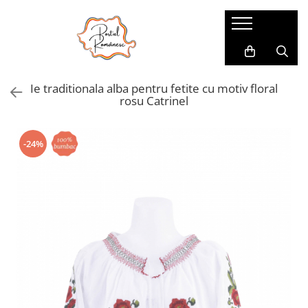
Pijamale
Imbracaminte copii
Pijamale Dama
Imbracaminte Fetite
Ie traditionala alba pentru fetite cu motiv floral
Pijamale Dama Marimi Mari
Imbracaminte Baieti
rosu Catrinel
Halate
Pijamale Baieti
-24%
Pijamale Fetite