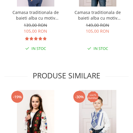
Camasa traditionala de
Camasa traditionala de
baieti alba cu motiv
baieti alba cu motiv
geometric albastru Luca 01
geometric albastru Flavius
139,00 RON
149,00 RON
01
105,00 RON
105,00 RON
IN STOC
IN STOC
PRODUSE SIMILARE
-19%
-30%