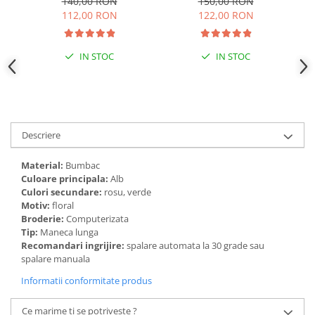
140,00 RON
150,00 RON
Sonia 01
112,00 RON
122,00 RON
IN STOC
IN STOC
Descriere
Material:
Bumbac
Culoare principala:
Alb
Culori secundare:
rosu, verde
Motiv:
floral
Broderie:
Computerizata
Tip:
Maneca lunga
Recomandari ingrijire:
spalare automata la 30 grade sau
spalare manuala
Informatii conformitate produs
Ce marime ti se potriveste ?