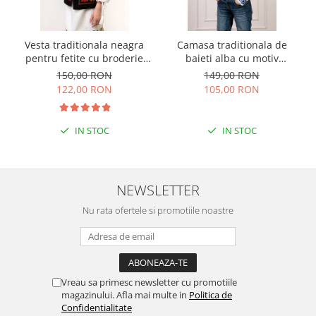
Vesta traditionala neagra
Camasa traditionala de
pentru fetite cu broderie
baieti alba cu motiv
florala rosie Sonia 01
geometric albastru Flavius
150,00 RON
149,00 RON
01
122,00 RON
105,00 RON
IN STOC
IN STOC
NEWSLETTER
Nu rata ofertele si promotiile noastre
Vreau sa primesc newsletter cu promotiile
magazinului. Afla mai multe in
Politica de
Confidentialitate