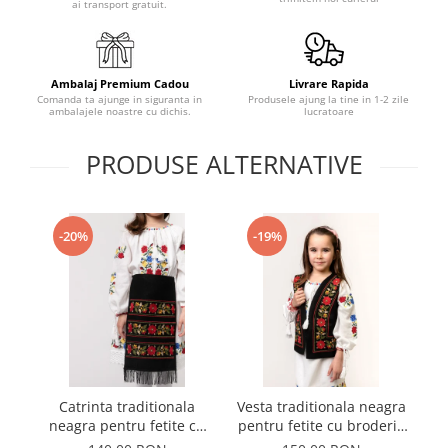
ai transport gratuit.
Ambalaj Premium Cadou
Livrare Rapida
Comanda ta ajunge in siguranta in
Produsele ajung la tine in 1-2 zile
ambalajele noastre cu dichis.
lucratoare
PRODUSE ALTERNATIVE
-20%
-19%
Catrinta traditionala
Vesta traditionala neagra
R
neagra pentru fetite cu
pentru fetite cu broderie
broderie florala rosie
florala rosie Sonia 01