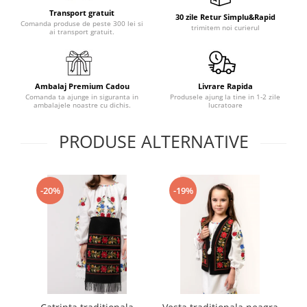
Transport gratuit
30 zile Retur Simplu&Rapid
Comanda produse de peste 300 lei si
trimitem noi curierul
ai transport gratuit.
Ambalaj Premium Cadou
Livrare Rapida
Comanda ta ajunge in siguranta in
Produsele ajung la tine in 1-2 zile
ambalajele noastre cu dichis.
lucratoare
PRODUSE ALTERNATIVE
-20%
-19%