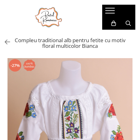
Pijamale
Imbracaminte copii
Pijamale Dama
Imbracaminte Fetite
Compleu traditional alb pentru fetite cu motiv
Pijamale Dama Marimi Mari
Imbracaminte Baieti
floral multicolor Bianca
Halate
Pijamale Baieti
-27%
Pijamale Fetite