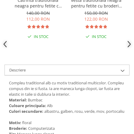
Catrinta traditionala
Vesta traditionala neagra
R
neagra pentru fetite cu
pentru fetite cu broderie
broderie florala rosie
florala rosie Sonia 01
140,00 RON
150,00 RON
Sonia 01
112,00 RON
122,00 RON
IN STOC
IN STOC
Descriere
Compleu traditional alb cu motiv traditional multicolor. Compleu
compus din ie si fusta. Ia are maneca lunga clopot, iar fusta are
elastic in talie si dublura la interior.
Material:
Bumbac
Culoare principala:
Alb
Culori secundare:
albastru, galben, rosu, verde, mov, portocaliu
Motiv:
floral
Broderie:
Computerizata