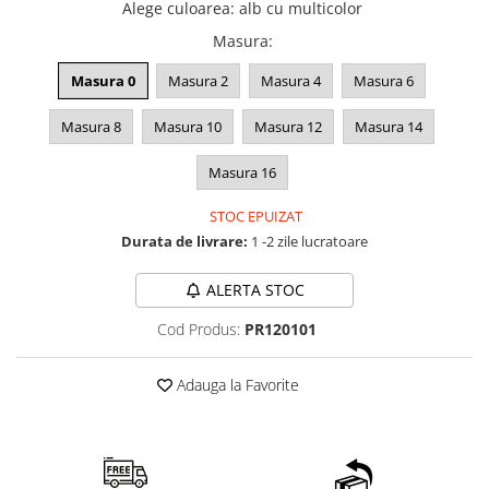
Alege culoarea
:
alb cu multicolor
Masura
:
Masura 0
Masura 2
Masura 4
Masura 6
Masura 8
Masura 10
Masura 12
Masura 14
Masura 16
STOC EPUIZAT
Durata de livrare:
1 -2 zile lucratoare
ALERTA STOC
Cod Produs:
PR120101
Adauga la Favorite