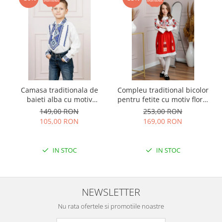
Camasa traditionala de
Compleu traditional bicolor
baieti alba cu motiv
pentru fetite cu motiv floral
geometric albastru Flavius
rosu Emilia
149,00 RON
253,00 RON
01
105,00 RON
169,00 RON
IN STOC
IN STOC
NEWSLETTER
Nu rata ofertele si promotiile noastre