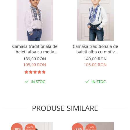
Camasa traditionala de
Camasa traditionala de
baieti alba cu motiv
baieti alba cu motiv
geometric albastru Luca 01
geometric albastru Flavius
139,00 RON
149,00 RON
01
105,00 RON
105,00 RON
IN STOC
IN STOC
PRODUSE SIMILARE
-30%
-33%