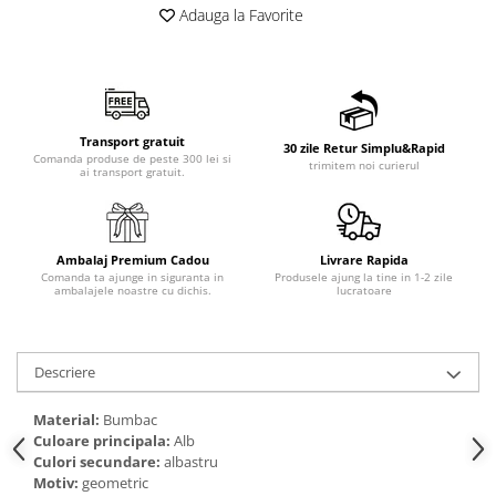
Adauga la Favorite
Transport gratuit
30 zile Retur Simplu&Rapid
Comanda produse de peste 300 lei si
trimitem noi curierul
ai transport gratuit.
Ambalaj Premium Cadou
Livrare Rapida
Comanda ta ajunge in siguranta in
Produsele ajung la tine in 1-2 zile
ambalajele noastre cu dichis.
lucratoare
Descriere
Material:
Bumbac
Culoare principala:
Alb
Culori secundare:
albastru
Motiv:
geometric