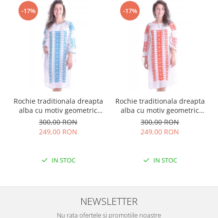
-17%
-17%
Rochie traditionala dreapta
Rochie traditionala dreapta
alba cu motiv geometric
alba cu motiv geometric
albastru Tania
rosu Doina
300,00 RON
300,00 RON
249,00 RON
249,00 RON
IN STOC
IN STOC
NEWSLETTER
Nu rata ofertele si promotiile noastre