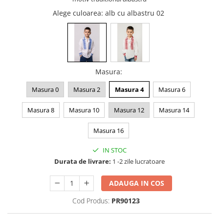
Alege culoarea
: alb cu albastru 02
Masura
:
Masura 0
Masura 2
Masura 4
Masura 6
Masura 8
Masura 10
Masura 12
Masura 14
Masura 16
IN STOC
Durata de livrare:
1 -2 zile lucratoare
ADAUGA IN COS
Cod Produs:
PR90123