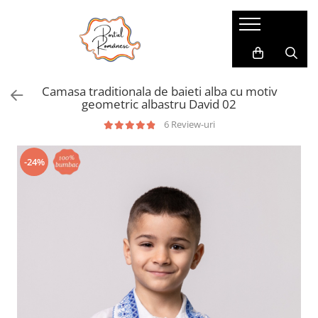
Pijamale
Imbracaminte copii
Pijamale Dama
Imbracaminte Fetite
Camasa traditionala de baieti alba cu motiv
Pijamale Dama Marimi Mari
Imbracaminte Baieti
geometric albastru David 02
Halate
6 Review-uri
Pijamale Baieti
-24%
Pijamale Fetite