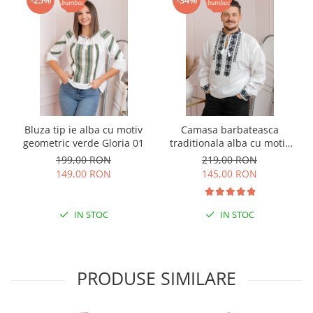
-25%
-34%
Bluza tip ie alba cu motiv
Camasa barbateasca
geometric verde Gloria 01
traditionala alba cu motiv
floral negru Mircea 02
199,00 RON
219,00 RON
149,00 RON
145,00 RON
IN STOC
IN STOC
PRODUSE SIMILARE