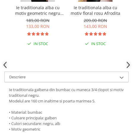
Ie traditionala alba cu
Ie traditionala alba cu
I
motiv geometric negru
motiv floral rosu Afrodita
Andrada 02
189,00 RON
209,00 RON
133,00 RON
143,00 RON
IN STOC
IN STOC
Descriere
Ie traditionala galbena din bumbac cu maneca 3/4 clopot si motiv
traditional negru.
Modelul are 160 cm inaltime si poarta marimea S.
• Material: bumbac
• Culoare principala: galben
• Culori secundare: negru, alb
• Motiv geometric