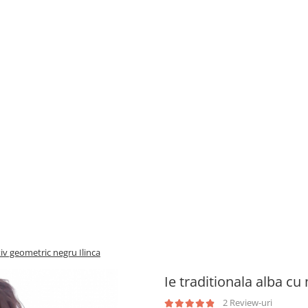
tiv geometric negru Ilinca
Ie traditionala alba cu
2 Review-uri