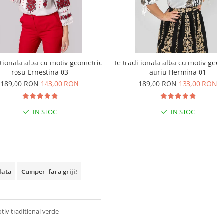
itionala alba cu motiv geometric
Ie traditionala alba cu motiv g
rosu Ernestina 03
auriu Hermina 01
189,00 RON
143,00 RON
189,00 RON
133,00 RON
IN STOC
IN STOC
plata
Cumperi fara griji!
tiv traditional verde