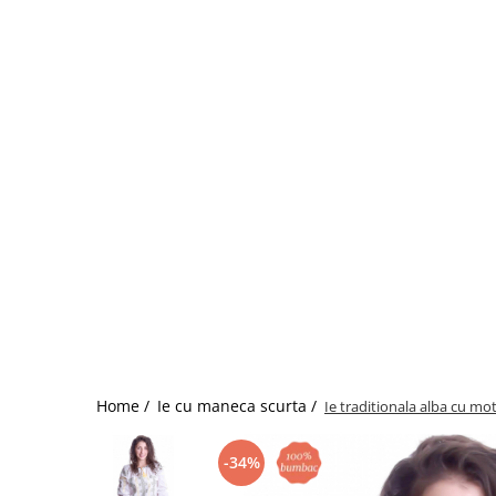
Home /
Ie cu maneca scurta /
Ie traditionala alba cu mo
-34%