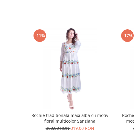
-11%
-17%
Rochie traditionala maxi alba cu motiv
Rochi
floral multicolor Sanziana
mot
360,00 RON
319,00 RON