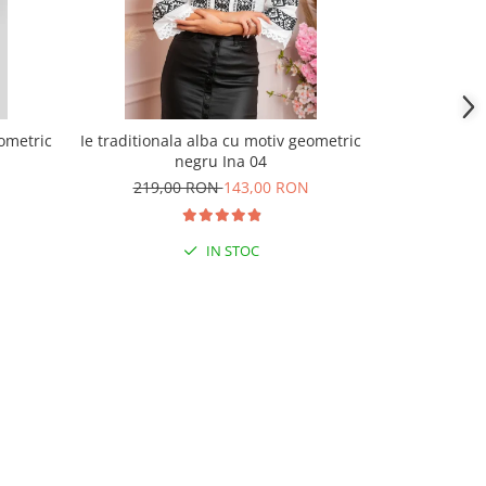
eometric
Ie traditionala alba cu motiv geometric
Ie traditio
negru Ina 04
219,00 RON
143,00 RON
199,
IN STOC