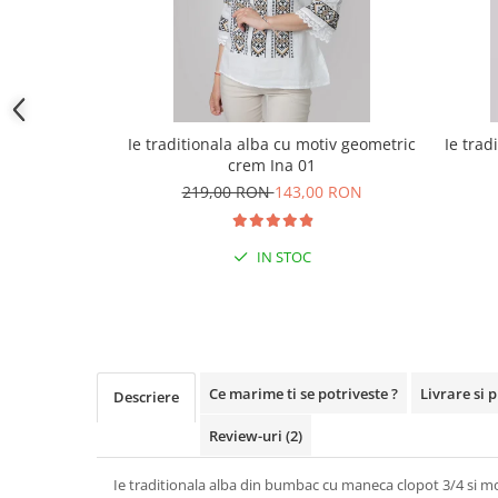
Ie traditionala alba cu motiv geometric
Ie trad
crem Ina 01
219,00 RON
143,00 RON
IN STOC
Ce marime ti se potriveste ?
Livrare si 
Descriere
Review-uri
(2)
Ie traditionala alba din bumbac cu maneca clopot 3/4 si mo