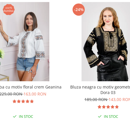
-24%
ba cu motiv floral crem Geanina
Bluza neagra cu motiv geometr
Dora 03
229,00 RON
163,00 RON
189,00 RON
143,00 RO
IN STOC
IN STOC