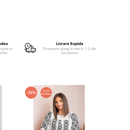
adou
Livrare Rapida
ranta in
Produsele ajung la tine in 1-2 zile
ichis.
lucratoare
-35%
-28%