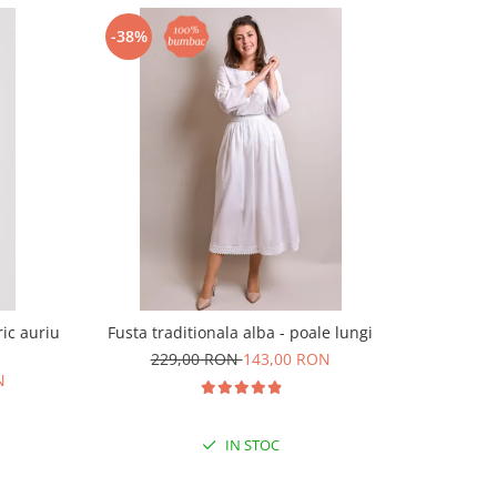
-38%
-30%
ic auriu
Fusta traditionala alba - poale lungi
Ie tradi
mot
229,00 RON
143,00 RON
N
14
IN STOC