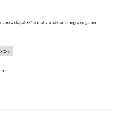
maneca clopot 3/4 si motiv traditional negru cu galben
XXXL
oare