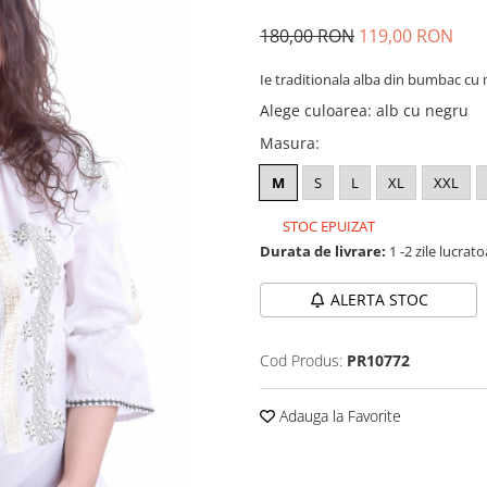
180,00 RON
119,00 RON
Ie traditionala alba din bumbac cu 
Alege culoarea
:
alb cu negru
Masura
:
M
S
L
XL
XXL
STOC EPUIZAT
Durata de livrare:
1 -2 zile lucrat
ALERTA STOC
Cod Produs:
PR10772
Adauga la Favorite