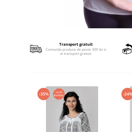
Transport gratuit
Comanda produse de peste 300 lei si
ai transport gratuit.
-35%
-24