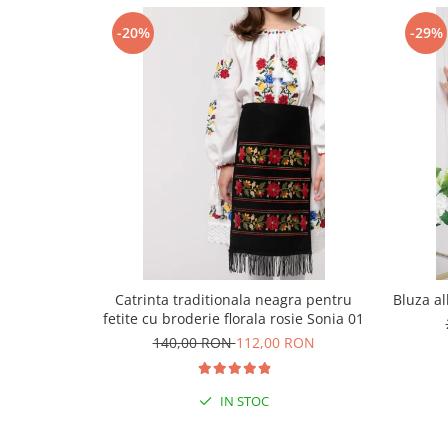
-20%
-29%
Catrinta traditionala neagra pentru
Bluza al
fetite cu broderie florala rosie Sonia 01
140,00 RON
112,00 RON
IN STOC