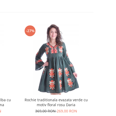
-27%
-18%
alba cu
Rochie traditionala evazata verde cu
Rochie t
ina
motiv floral rosu Daria
N
369,00 RON
269,00 RON
25