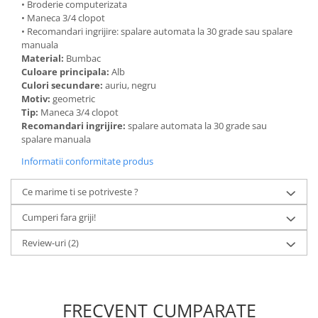
• Broderie computerizata
• Maneca 3/4 clopot
• Recomandari ingrijire: spalare automata la 30 grade sau spalare
manuala
Material:
Bumbac
Culoare principala:
Alb
Culori secundare:
auriu, negru
Motiv:
geometric
Tip:
Maneca 3/4 clopot
Recomandari ingrijire:
spalare automata la 30 grade sau
spalare manuala
Informatii conformitate produs
Ce marime ti se potriveste ?
Cumperi fara griji!
Review-uri
(2)
FRECVENT CUMPARATE