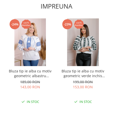
IMPREUNA
-24%
-23%
Bluza tip ie alba cu motiv
Bluza tip ie alba cu motiv
geometric albastru
geometric verde inchis
Paraschiva 10
Brigita 02
189,00 RON
199,00 RON
143,00 RON
153,00 RON
IN STOC
IN STOC