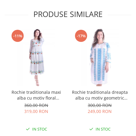
PRODUSE SIMILARE
-11%
-17%
Rochie traditionala maxi
Rochie traditionala dreapta
alba cu motiv floral
alba cu motiv geometric
multicolor Sanziana
albastru Tania
360,00 RON
300,00 RON
319,00 RON
249,00 RON
IN STOC
IN STOC