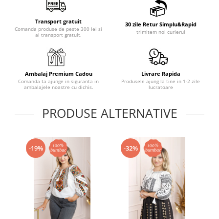
Transport gratuit
30 zile Retur Simplu&Rapid
Comanda produse de peste 300 lei si
trimitem noi curierul
ai transport gratuit.
Ambalaj Premium Cadou
Livrare Rapida
Comanda ta ajunge in siguranta in
Produsele ajung la tine in 1-2 zile
ambalajele noastre cu dichis.
lucratoare
PRODUSE ALTERNATIVE
-19%
-32%