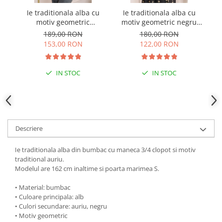
Ie traditionala alba cu
Ie traditionala alba cu
I
motiv geometric
motiv geometric negru
mo
multicolor Diana
Petra 03 - maneca scurta
189,00 RON
180,00 RON
153,00 RON
122,00 RON
IN STOC
IN STOC
Descriere
Ie traditionala alba din bumbac cu maneca 3/4 clopot si motiv
traditional auriu.
Modelul are 162 cm inaltime si poarta marimea S.
• Material: bumbac
• Culoare principala: alb
• Culori secundare: auriu, negru
• Motiv geometric