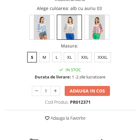
Alege culoarea
: alb cu auriu 03
Masura
:
S
M
L
XL
XXL
XXXL
IN STOC
Durata de livrare:
1 -2 zile lucratoare
ADAUGA IN COS
Cod Produs:
PR012371
Adauga la Favorite