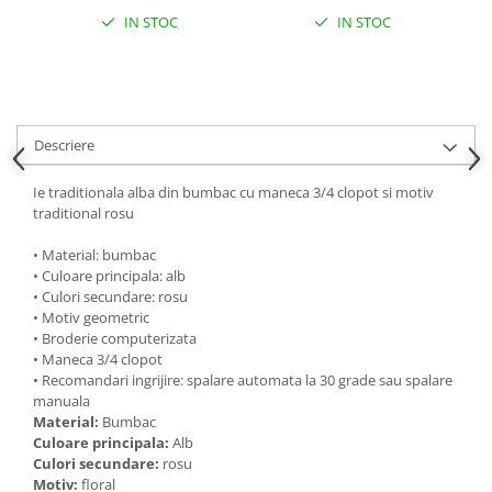
IN STOC
IN STOC
Descriere
Ie traditionala alba din bumbac cu maneca 3/4 clopot si motiv
traditional rosu
• Material: bumbac
• Culoare principala: alb
• Culori secundare: rosu
• Motiv geometric
• Broderie computerizata
• Maneca 3/4 clopot
• Recomandari ingrijire: spalare automata la 30 grade sau spalare
manuala
Material:
Bumbac
Culoare principala:
Alb
Culori secundare:
rosu
Motiv:
floral