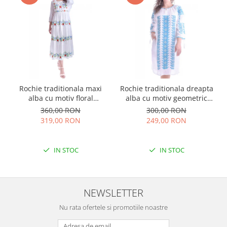
Rochie traditionala maxi
Rochie traditionala dreapta
alba cu motiv floral
alba cu motiv geometric
multicolor Sanziana
albastru Tania
360,00 RON
300,00 RON
319,00 RON
249,00 RON
IN STOC
IN STOC
NEWSLETTER
Nu rata ofertele si promotiile noastre