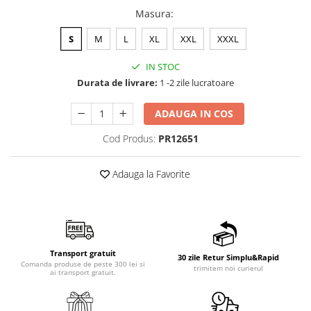
Masura
:
S
M
L
XL
XXL
XXXL
IN STOC
Durata de livrare:
1 -2 zile lucratoare
ADAUGA IN COS
Cod Produs:
PR12651
Adauga la Favorite
Transport gratuit
30 zile Retur Simplu&Rapid
Comanda produse de peste 300 lei si
trimitem noi curierul
ai transport gratuit.