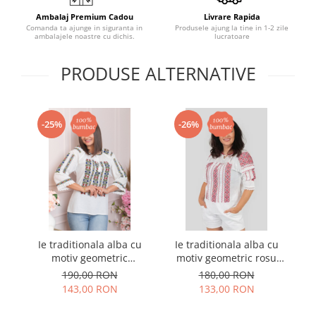
Ambalaj Premium Cadou
Livrare Rapida
Comanda ta ajunge in siguranta in
Produsele ajung la tine in 1-2 zile
ambalajele noastre cu dichis.
lucratoare
PRODUSE ALTERNATIVE
-25%
-26%
Ie traditionala alba cu
Ie traditionala alba cu
I
motiv geometric
motiv geometric rosu
mo
multicolor Geanina 02
Anemona
190,00 RON
180,00 RON
143,00 RON
133,00 RON