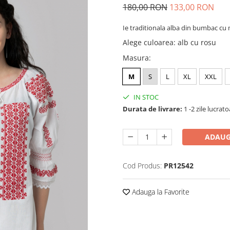
180,00 RON
133,00 RON
Ie traditionala alba din bumbac cu 
Alege culoarea
:
alb cu rosu
Masura
:
M
S
L
XL
XXL
IN STOC
Durata de livrare:
1 -2 zile lucrat
ADAUG
Cod Produs:
PR12542
Adauga la Favorite