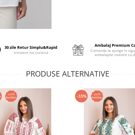
Ambalaj Premium C
30 zile Retur Simplu&Rapid
Comanda ta ajunge in sigu
trimitem noi curierul
ambalajele noastre cu d
PRODUSE ALTERNATIVE
%
-33%