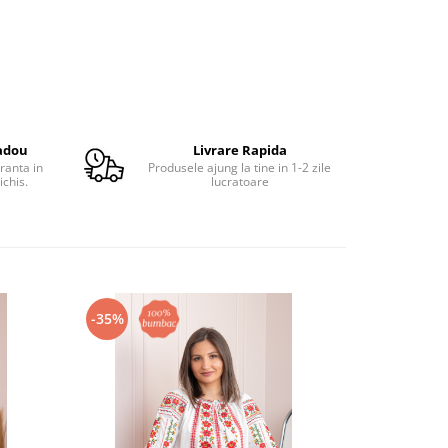
adou
Livrare Rapida
ranta in
Produsele ajung la tine in 1-2 zile
ichis.
lucratoare
-35%
-24%