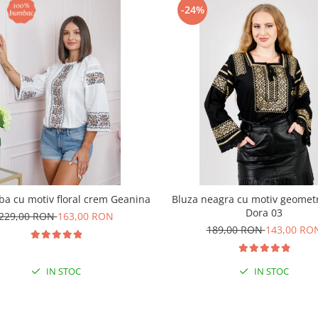
-24%
ba cu motiv floral crem Geanina
Bluza neagra cu motiv geometr
Dora 03
229,00 RON
163,00 RON
189,00 RON
143,00 RO
IN STOC
IN STOC