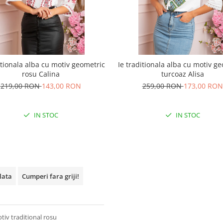
itionala alba cu motiv geometric
Ie traditionala alba cu motiv g
rosu Calina
turcoaz Alisa
219,00 RON
143,00 RON
259,00 RON
173,00 RON
IN STOC
IN STOC
plata
Cumperi fara griji!
tiv traditional rosu