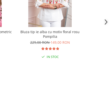
eometric
Bluza tip ie alba cu motiv floral rosu
Ie traditiona
Pompilia
ro
229,00 RON
149,00 RON
189,
IN STOC