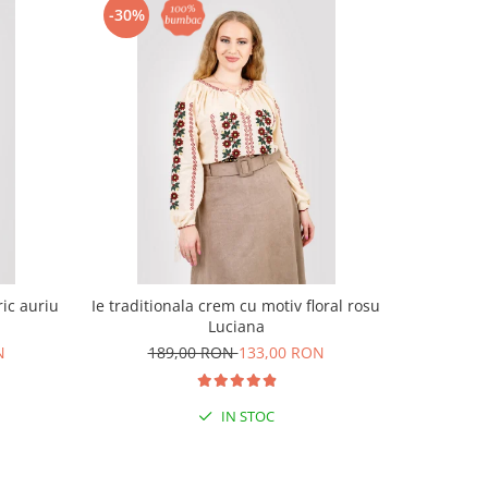
-30%
-26%
ic auriu
Ie traditionala crem cu motiv floral rosu
Bluza tip
Luciana
flo
N
189,00 RON
133,00 RON
18
IN STOC