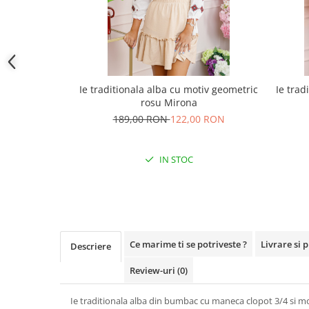
Ie traditionala alba cu motiv geometric
Ie trad
rosu Mirona
189,00 RON
122,00 RON
IN STOC
Ce marime ti se potriveste ?
Livrare si 
Descriere
Review-uri
(0)
Ie traditionala alba din bumbac cu maneca clopot 3/4 si mo