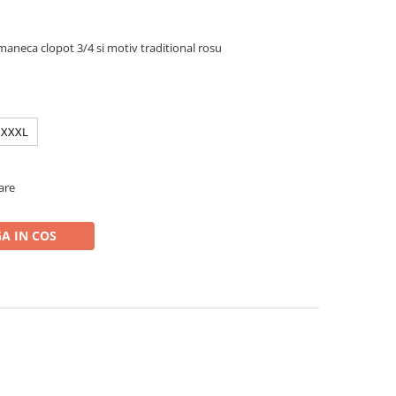
maneca clopot 3/4 si motiv traditional rosu
XXXL
oare
A IN COS