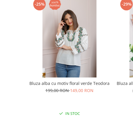
-25%
-29%
Bluza alba cu motiv floral verde Teodora
Bluza al
199,00 RON
149,00 RON
IN STOC