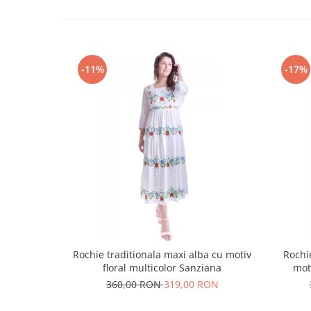
-11%
-17%
Rochie traditionala maxi alba cu motiv
Rochi
floral multicolor Sanziana
mot
360,00 RON
319,00 RON