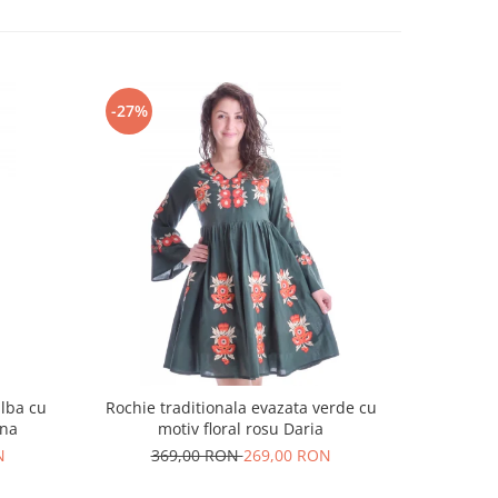
-27%
-18%
alba cu
Rochie traditionala evazata verde cu
Rochie t
ina
motiv floral rosu Daria
N
369,00 RON
269,00 RON
25