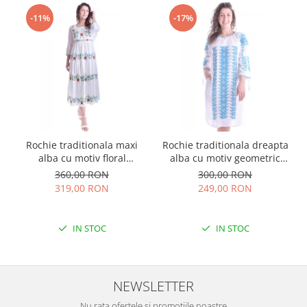
-11%
-17%
Rochie traditionala maxi
Rochie traditionala dreapta
alba cu motiv floral
alba cu motiv geometric
multicolor Sanziana
albastru Tania
360,00 RON
300,00 RON
319,00 RON
249,00 RON
IN STOC
IN STOC
NEWSLETTER
Nu rata ofertele si promotiile noastre