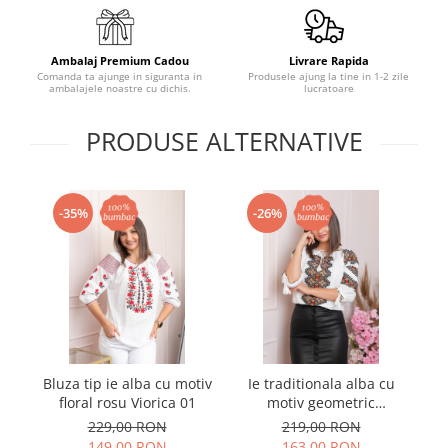
Ambalaj Premium Cadou
Livrare Rapida
Comanda ta ajunge in siguranta in
Produsele ajung la tine in 1-2 zile
ambalajele noastre cu dichis.
lucratoare
PRODUSE ALTERNATIVE
-35%
-26%
Bluza tip ie alba cu motiv
Ie traditionala alba cu
I
floral rosu Viorica 01
motiv geometric
mo
multicolor Taisia
229,00 RON
219,00 RON
149,00 RON
163,00 RON