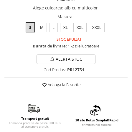
Alege culoarea
:
alb cu multicolor
Masura
:
S
M
L
XL
XXL
XXXL
STOC EPUIZAT
Durata de livrare:
1 -2 zile lucratoare
ALERTA STOC
Cod Produs:
PR12751
Adauga la Favorite
Transport gratuit
30 zile Retur Simplu&Rapid
Comanda produse de peste 300 lei si
trimitem noi curierul
ai transport gratuit.