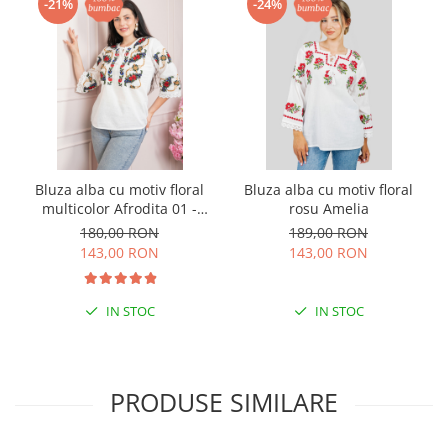
-21%
-24%
Bluza alba cu motiv floral
Bluza alba cu motiv floral
multicolor Afrodita 01 -
rosu Amelia
maneca scurta
180,00 RON
189,00 RON
143,00 RON
143,00 RON
IN STOC
IN STOC
PRODUSE SIMILARE