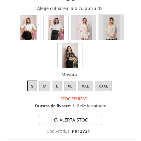
Alege culoarea
: alb cu auriu 02
Masura
:
S
M
L
XL
XXL
XXXL
STOC EPUIZAT
Durata de livrare:
1 -2 zile lucratoare
ALERTA STOC
Cod Produs:
PR12731