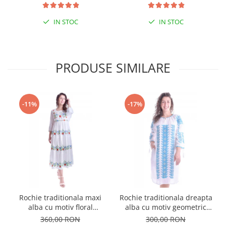
IN STOC
IN STOC
PRODUSE SIMILARE
-11%
-17%
Rochie traditionala maxi
Rochie traditionala dreapta
alba cu motiv floral
alba cu motiv geometric
multicolor Sanziana
albastru Tania
360,00 RON
300,00 RON