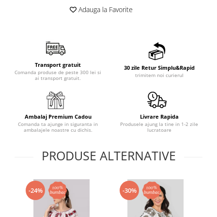
Adauga la Favorite
Transport gratuit
30 zile Retur Simplu&Rapid
Comanda produse de peste 300 lei si
trimitem noi curierul
ai transport gratuit.
Ambalaj Premium Cadou
Livrare Rapida
Comanda ta ajunge in siguranta in
Produsele ajung la tine in 1-2 zile
ambalajele noastre cu dichis.
lucratoare
PRODUSE ALTERNATIVE
-24%
-30%