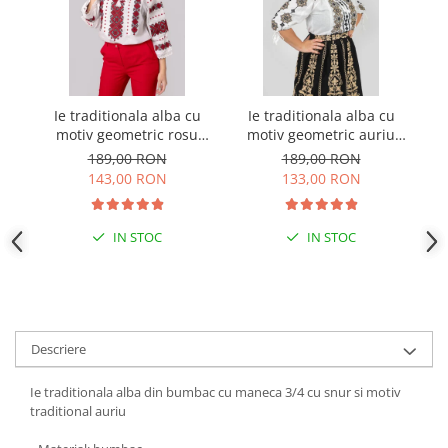
Ie traditionala alba cu
Ie traditionala alba cu
I
motiv geometric rosu
motiv geometric auriu
mo
Ernestina 03
Hermina 01
189,00 RON
189,00 RON
143,00 RON
133,00 RON
IN STOC
IN STOC
Descriere
Ie traditionala alba din bumbac cu maneca 3/4 cu snur si motiv
traditional auriu