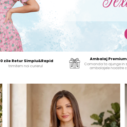
Ambalaj Premium
30 zile Retur Simplu&Rapid
Comanda ta ajunge in s
trimitem noi curierul
ambalajele noastre c