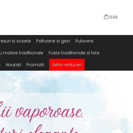
0,00
resuri si sosete
Paltoane si geci
Pulovere
u motive traditionale
Fuste traditionale si fote
e
Noutati
Promotii
Extra-reduceri