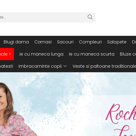
Blugi dama
Camasi
Sacouri
Compleuri
Salopete
D
nale >
Ie cu maneca lunga
Ie cu maneca scurta
Bluze c
atesti
Imbracaminte copii
Veste si paltoane traditional