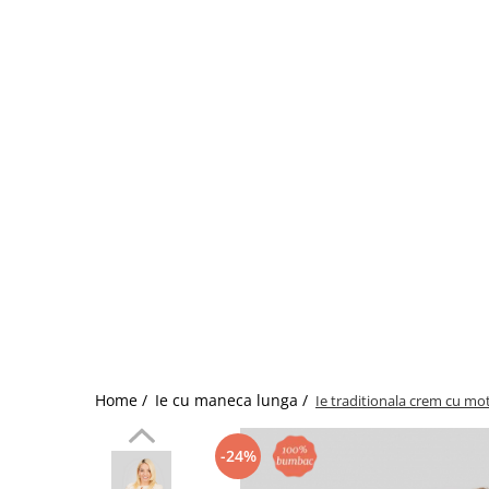
Home /
Ie cu maneca lunga /
Ie traditionala crem cu mot
-24%