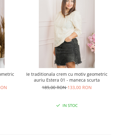
ometric
Ie traditionala crem cu motiv geometric
Bluza be
auriu Estera 01 - maneca scurta
25
 RON
189,00 RON
133,00 RON
IN STOC