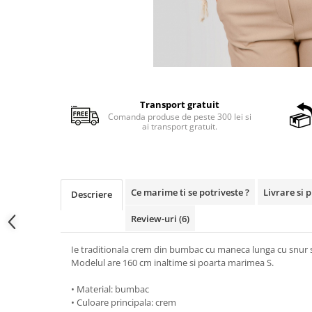
Transport gratuit
Comanda produse de peste 300 lei si
ai transport gratuit.
Ce marime ti se potriveste ?
Livrare si 
Descriere
Review-uri
(6)
Ie traditionala crem din bumbac cu maneca lunga cu snur si
Modelul are 160 cm inaltime si poarta marimea S.
• Material: bumbac
• Culoare principala: crem