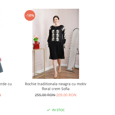
-18%
-17%
erde cu
Rochie traditionala neagra cu motiv
Rochie t
floral crem Sofia
motiv
N
255,00 RON
209,00 RON
30
IN STOC