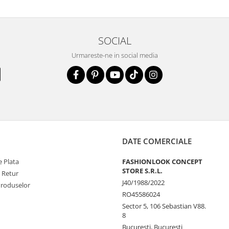
SOCIAL
Urmareste-ne in social media
DATE COMERCIALE
 Plata
FASHIONLOOK CONCEPT
STORE S.R.L.
e Retur
J40/1988/2022
Produselor
RO45586024
Sector 5, 106 Sebastian V88.
8
Bucureşti, Bucureşti