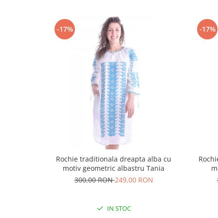
-17%
-17%
Rochie traditionala dreapta alba cu
Rochi
motiv geometric albastru Tania
m
300,00 RON
249,00 RON
IN STOC