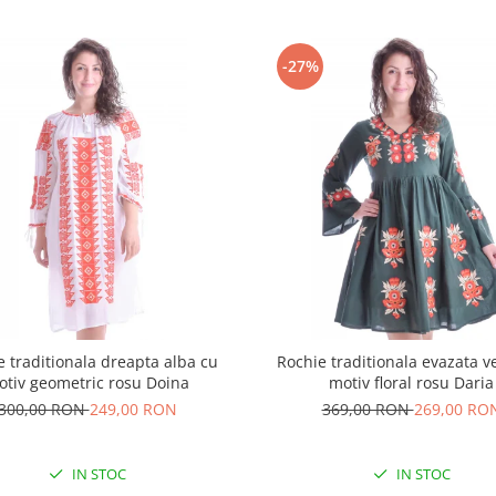
-27%
e traditionala dreapta alba cu
Rochie traditionala evazata v
otiv geometric rosu Doina
motiv floral rosu Daria
300,00 RON
249,00 RON
369,00 RON
269,00 RO
IN STOC
IN STOC