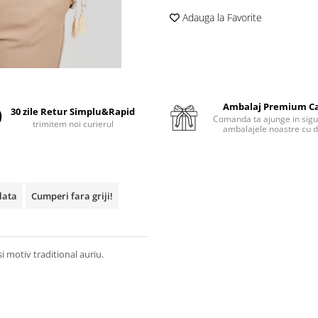
Adauga la Favorite
Ambalaj Premium C
30 zile Retur Simplu&Rapid
Comanda ta ajunge in sigu
trimitem noi curierul
ambalajele noastre cu d
plata
Cumperi fara griji!
 motiv traditional auriu.