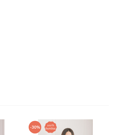
-30%
-29%