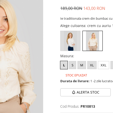
189,00 RON
143,00 RON
Ie traditionala crem din bumbac cu
Alege culoarea
: crem cu auriu
Masura
:
L
S
M
XL
XXL
STOC EPUIZAT
Durata de livrare:
1 -2 zile lucrat
ALERTA STOC
Cod Produs:
PR10813