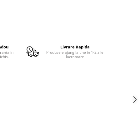
adou
Livrare Rapida
ranta in
Produsele ajung la tine in 1-2 zile
ichis.
lucratoare