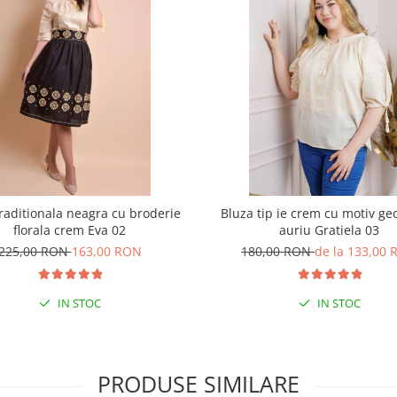
traditionala neagra cu broderie
Bluza tip ie crem cu motiv ge
florala crem Eva 02
auriu Gratiela 03
225,00 RON
163,00 RON
180,00 RON
de la 133,00
IN STOC
IN STOC
PRODUSE SIMILARE