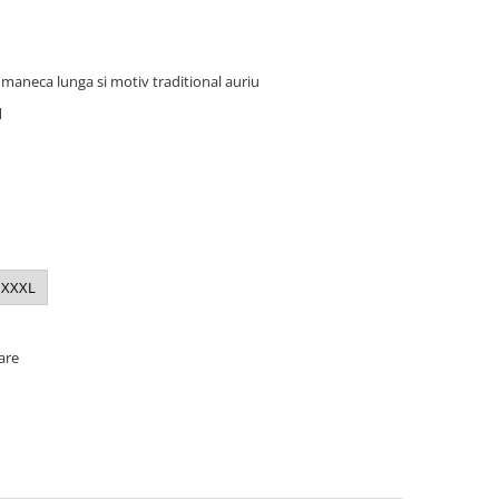
 maneca lunga si motiv traditional auriu
 1
XXXL
oare