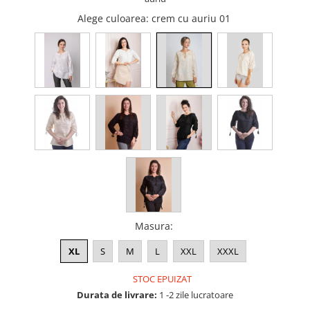
Alege culoarea
: crem cu auriu 01
Masura
:
XL
S
M
L
XXL
XXXL
STOC EPUIZAT
Durata de livrare:
1 -2 zile lucratoare