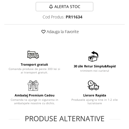
ALERTA STOC
Cod Produs:
PR11634
Adauga la Favorite
Transport gratuit
30 zile Retur Simplu&Rapid
Comanda produse de peste 300 lei si
trimitem noi curierul
ai transport gratuit.
Ambalaj Premium Cadou
Livrare Rapida
Comanda ta ajunge in siguranta in
Produsele ajung la tine in 1-2 zile
ambalajele noastre cu dichis.
lucratoare
PRODUSE ALTERNATIVE