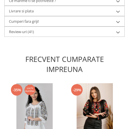
Ce marime ti se potriveste ?
Livrare si plata
Cumperi fara griji!
Review-uri
(41)
FRECVENT CUMPARATE
IMPREUNA
-35%
-29%