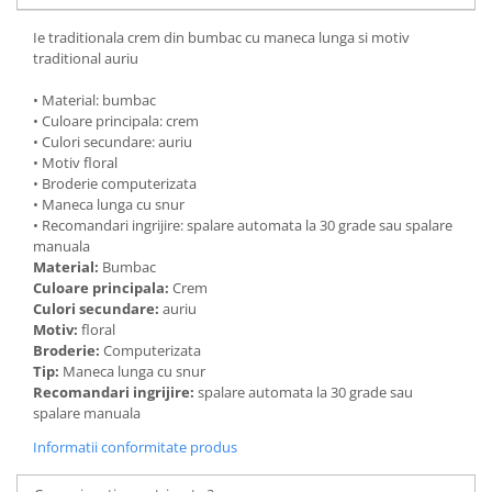
Ie traditionala crem din bumbac cu maneca lunga si motiv
traditional auriu
• Material: bumbac
• Culoare principala: crem
• Culori secundare: auriu
• Motiv floral
• Broderie computerizata
• Maneca lunga cu snur
• Recomandari ingrijire: spalare automata la 30 grade sau spalare
manuala
Material:
Bumbac
Culoare principala:
Crem
Culori secundare:
auriu
Motiv:
floral
Broderie:
Computerizata
Tip:
Maneca lunga cu snur
Recomandari ingrijire:
spalare automata la 30 grade sau
spalare manuala
Informatii conformitate produs