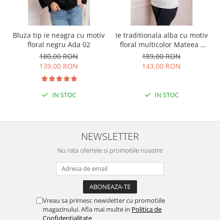
Bluza tip ie neagra cu motiv
Ie traditionala alba cu motiv
floral negru Ada 02
floral multicolor Mateea -
maneca lunga
180,00 RON
189,00 RON
139,00 RON
143,00 RON
IN STOC
IN STOC
NEWSLETTER
Nu rata ofertele si promotiile noastre
Vreau sa primesc newsletter cu promotiile
magazinului. Afla mai multe in
Politica de
Confidentialitate