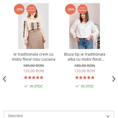
-30%
-26%
Ie traditionala crem cu
Bluza tip ie traditionala
motiv floral rosu Luciana
alba cu motiv floral
mo
argintiu Angelica 02
189,00 RON
180,00 RON
133,00 RON
133,00 RON
IN STOC
IN STOC
Descriere