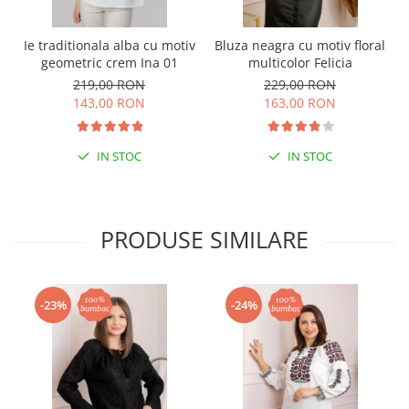
Ie traditionala alba cu motiv
Bluza neagra cu motiv floral
geometric crem Ina 01
multicolor Felicia
219,00 RON
229,00 RON
143,00 RON
163,00 RON
IN STOC
IN STOC
PRODUSE SIMILARE
-23%
-24%