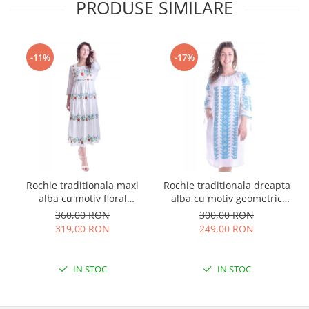
PRODUSE SIMILARE
-11%
-17%
Rochie traditionala maxi
Rochie traditionala dreapta
alba cu motiv floral
alba cu motiv geometric
multicolor Sanziana
albastru Tania
360,00 RON
300,00 RON
319,00 RON
249,00 RON
IN STOC
IN STOC