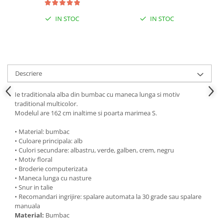
IN STOC
IN STOC
Descriere
Ie traditionala alba din bumbac cu maneca lunga si motiv
traditional multicolor.
Modelul are 162 cm inaltime si poarta marimea S.
• Material: bumbac
• Culoare principala: alb
• Culori secundare: albastru, verde, galben, crem, negru
• Motiv floral
• Broderie computerizata
• Maneca lunga cu nasture
• Snur in talie
• Recomandari ingrijire: spalare automata la 30 grade sau spalare
manuala
Material:
Bumbac