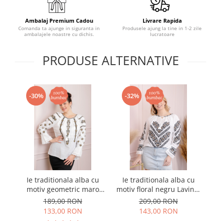
Ambalaj Premium Cadou
Livrare Rapida
Comanda ta ajunge in siguranta in
Produsele ajung la tine in 1-2 zile
ambalajele noastre cu dichis.
lucratoare
PRODUSE ALTERNATIVE
-30%
-32%
Ie traditionala alba cu
Ie traditionala alba cu
I
motiv geometric maro
motiv floral negru Lavinia
m
Luana
03
189,00 RON
209,00 RON
133,00 RON
143,00 RON