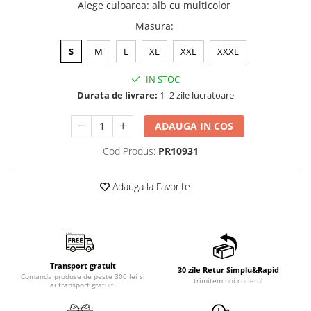
Alege culoarea
:
alb cu multicolor
Masura
:
S
M
L
XL
XXL
XXXL
IN STOC
Durata de livrare:
1 -2 zile lucratoare
ADAUGA IN COS
Cod Produs:
PR10931
Adauga la Favorite
Transport gratuit
30 zile Retur Simplu&Rapid
Comanda produse de peste 300 lei si
trimitem noi curierul
ai transport gratuit.