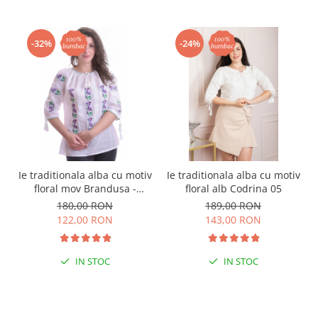
-32%
-24%
Ie traditionala alba cu motiv
Ie traditionala alba cu motiv
floral mov Brandusa -
floral alb Codrina 05
maneca scurta
180,00 RON
189,00 RON
122,00 RON
143,00 RON
IN STOC
IN STOC