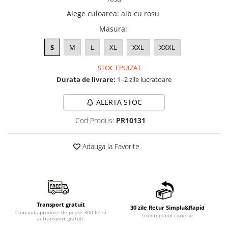
Alege culoarea
:
alb cu rosu
Masura
:
S
M
L
XL
XXL
XXXL
STOC EPUIZAT
Durata de livrare:
1 -2 zile lucratoare
ALERTA STOC
Cod Produs:
PR10131
Adauga la Favorite
Transport gratuit
30 zile Retur Simplu&Rapid
Comanda produse de peste 300 lei si
trimitem noi curierul
ai transport gratuit.