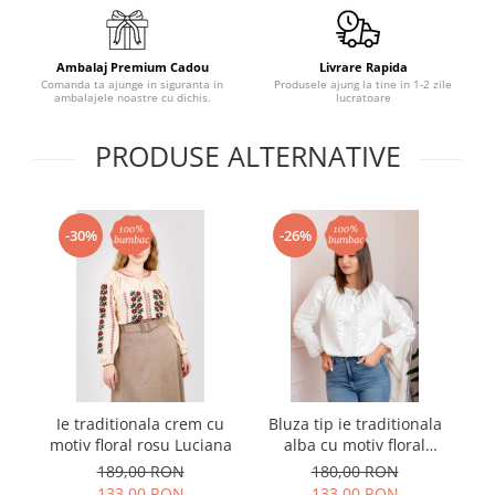
Ambalaj Premium Cadou
Livrare Rapida
Comanda ta ajunge in siguranta in
Produsele ajung la tine in 1-2 zile
ambalajele noastre cu dichis.
lucratoare
PRODUSE ALTERNATIVE
-30%
-26%
Ie traditionala crem cu
Bluza tip ie traditionala
motiv floral rosu Luciana
alba cu motiv floral
mo
argintiu Angelica 02
189,00 RON
180,00 RON
133,00 RON
133,00 RON