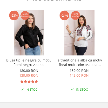
-23%
-24%
Bluza tip ie neagra cu motiv
Ie traditionala alba cu motiv
floral negru Ada 02
floral multicolor Mateea -
maneca lunga
180,00 RON
189,00 RON
139,00 RON
143,00 RON
IN STOC
IN STOC