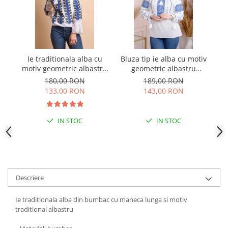
Ie traditionala alba cu
Bluza tip ie alba cu motiv
Bl
motiv geometric albastru
geometric albastru
f
Cezara 01
Paraschiva 10
180,00 RON
189,00 RON
133,00 RON
143,00 RON
IN STOC
IN STOC
Descriere
Ie traditionala alba din bumbac cu maneca lunga si motiv
traditional albastru