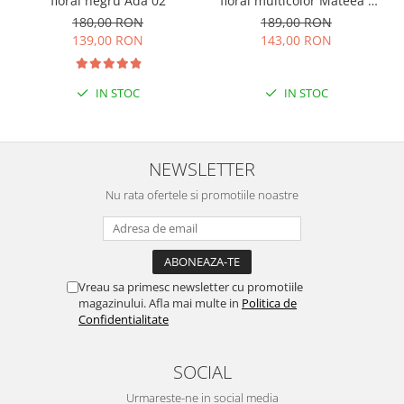
floral negru Ada 02
floral multicolor Mateea -
maneca lunga
180,00 RON
189,00 RON
139,00 RON
143,00 RON
IN STOC
IN STOC
NEWSLETTER
Nu rata ofertele si promotiile noastre
Vreau sa primesc newsletter cu promotiile
magazinului. Afla mai multe in
Politica de
Confidentialitate
SOCIAL
Urmareste-ne in social media