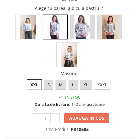
Alege culoarea
: alb cu albastru 2
Masura
:
XXL
S
M
L
XL
XXXL
IN STOC
Durata de livrare:
1 -2 zile lucratoare
ADAUGA IN COS
Cod Produs:
PR10685