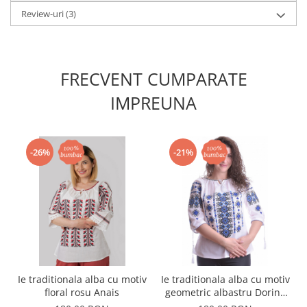
Review-uri
(3)
FRECVENT CUMPARATE
IMPREUNA
-26%
-21%
Ie traditionala alba cu motiv
Ie traditionala alba cu motiv
floral rosu Anais
geometric albastru Dorina
02