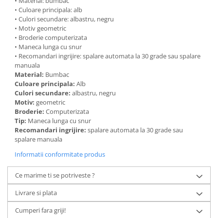
• Material: bumbac
• Culoare principala: alb
• Culori secundare: albastru, negru
• Motiv geometric
• Broderie computerizata
• Maneca lunga cu snur
• Recomandari ingrijire: spalare automata la 30 grade sau spalare
manuala
Material:
Bumbac
Culoare principala:
Alb
Culori secundare:
albastru, negru
Motiv:
geometric
Broderie:
Computerizata
Tip:
Maneca lunga cu snur
Recomandari ingrijire:
spalare automata la 30 grade sau
spalare manuala
Informatii conformitate produs
Ce marime ti se potriveste ?
Livrare si plata
Cumperi fara griji!