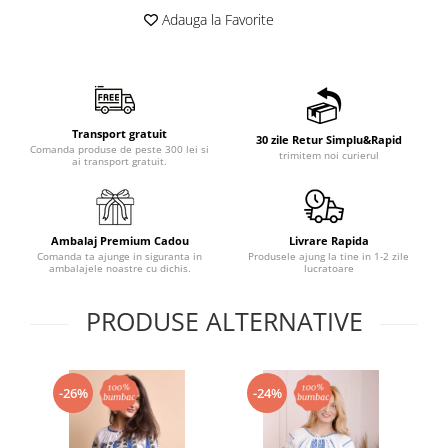
Adauga la Favorite
Transport gratuit
30 zile Retur Simplu&Rapid
Comanda produse de peste 300 lei si
trimitem noi curierul
ai transport gratuit.
Ambalaj Premium Cadou
Livrare Rapida
Comanda ta ajunge in siguranta in
Produsele ajung la tine in 1-2 zile
ambalajele noastre cu dichis.
lucratoare
PRODUSE ALTERNATIVE
-26%
-24%