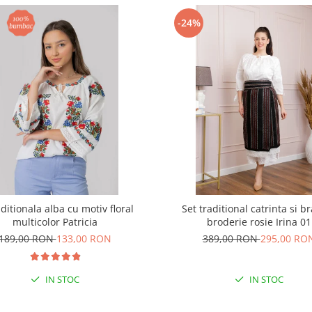
-24%
aditionala alba cu motiv floral
Set traditional catrinta si b
multicolor Patricia
broderie rosie Irina 01
189,00 RON
133,00 RON
389,00 RON
295,00 RO
IN STOC
IN STOC