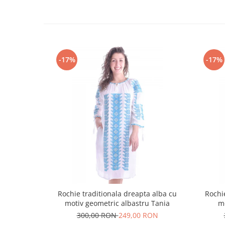
-17%
-17%
Rochie traditionala dreapta alba cu
Rochi
motiv geometric albastru Tania
m
300,00 RON
249,00 RON