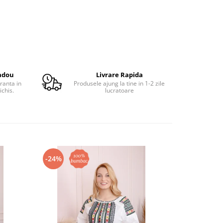
adou
Livrare Rapida
ranta in
Produsele ajung la tine in 1-2 zile
ichis.
lucratoare
-24%
-23%