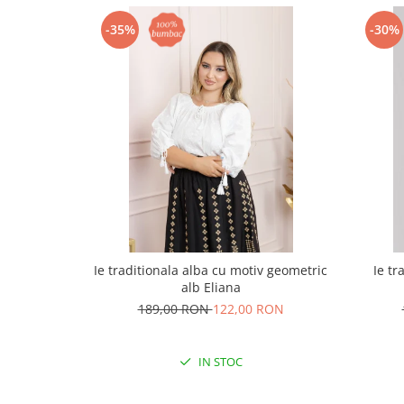
-35%
-30%
Ie traditionala alba cu motiv geometric
Ie tr
alb Eliana
189,00 RON
122,00 RON
IN STOC