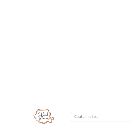
Pijamale
Imbracaminte copii
Pijamale Dama
Imbracaminte Fetite
Pijamale Dama Marimi Mari
Imbracaminte Baieti
Halate
Pijamale Baieti
Pijamale Fetite