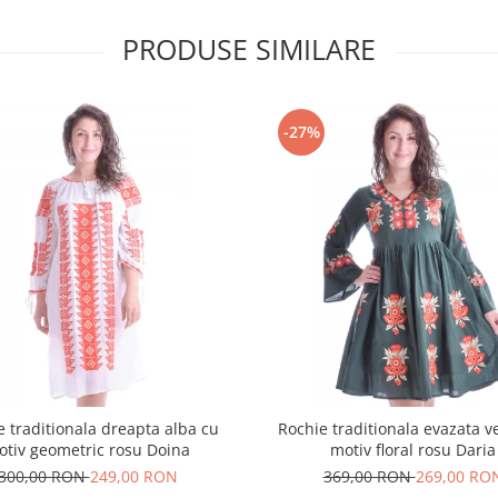
PRODUSE SIMILARE
-27%
e traditionala dreapta alba cu
Rochie traditionala evazata v
otiv geometric rosu Doina
motiv floral rosu Daria
300,00 RON
249,00 RON
369,00 RON
269,00 RO