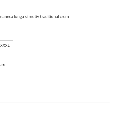
 maneca lunga si motiv traditional crem
XXXL
oare