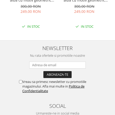
alba cu motiv geometric
alba cu motiv geometric
albastru Tania
rosu Doina
300,00 RON
300,00 RON
249,00 RON
249,00 RON
IN STOC
IN STOC
NEWSLETTER
Nu rata ofertele si promotiile noastre
Vreau sa primesc newsletter cu promotiile
magazinului. Afla mai multe in
Politica de
Confidentialitate
SOCIAL
Urmareste-ne in social media