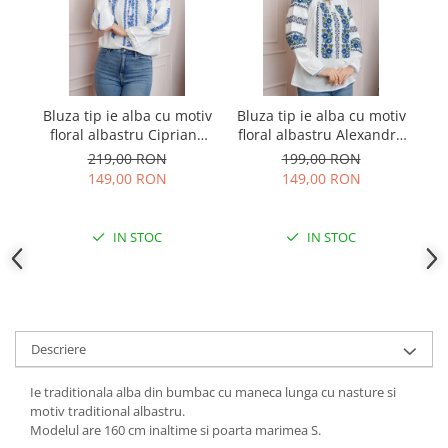
Bluza tip ie alba cu motiv
Bluza tip ie alba cu motiv
Bl
floral albastru Cipriana
floral albastru Alexandra
02
01
219,00 RON
199,00 RON
149,00 RON
149,00 RON
IN STOC
IN STOC
Descriere
Ie traditionala alba din bumbac cu maneca lunga cu nasture si
motiv traditional albastru.
Modelul are 160 cm inaltime si poarta marimea S.