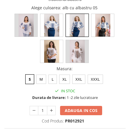
Alege culoarea
: alb cu albastru 05
Masura
:
S
M
L
XL
XXL
XXXL
IN STOC
Durata de livrare:
1 -2 zile lucratoare
ADAUGA IN COS
Cod Produs:
PR012921