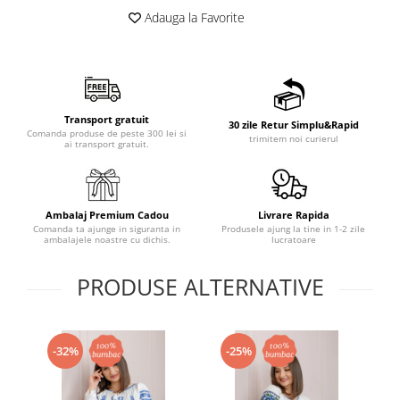
Adauga la Favorite
Transport gratuit
30 zile Retur Simplu&Rapid
Comanda produse de peste 300 lei si
trimitem noi curierul
ai transport gratuit.
Ambalaj Premium Cadou
Livrare Rapida
Comanda ta ajunge in siguranta in
Produsele ajung la tine in 1-2 zile
ambalajele noastre cu dichis.
lucratoare
PRODUSE ALTERNATIVE
-32%
-25%