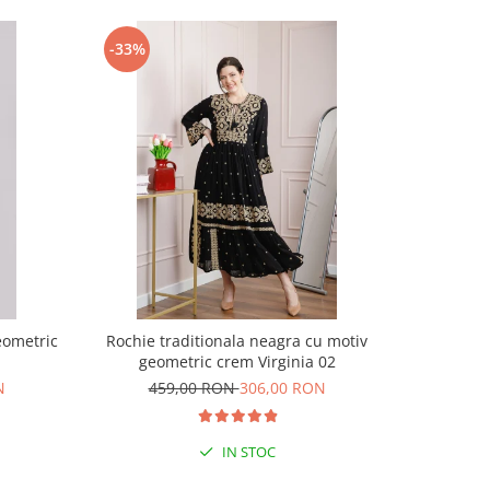
-33%
-28%
eometric
Rochie traditionala neagra cu motiv
Ie traditio
geometric crem Virginia 02
N
459,00 RON
306,00 RON
19
IN STOC