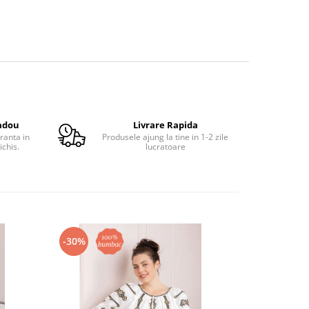
adou
Livrare Rapida
ranta in
Produsele ajung la tine in 1-2 zile
ichis.
lucratoare
-30%
-29%