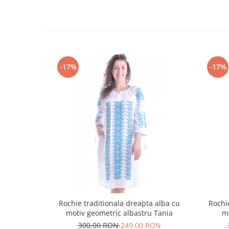
-17%
-17%
Rochie traditionala dreapta alba cu
Rochi
motiv geometric albastru Tania
m
300,00 RON
249,00 RON