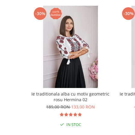
-30%
-30%
Ie traditionala alba cu motiv geometric
Ie trad
rosu Hermina 02
189,00 RON
133,00 RON
IN STOC