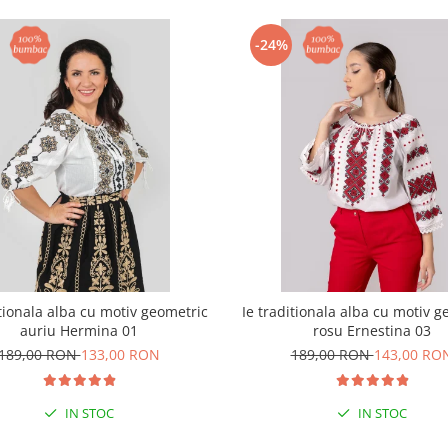
-24%
itionala alba cu motiv geometric
Ie traditionala alba cu motiv g
auriu Hermina 01
rosu Ernestina 03
189,00 RON
133,00 RON
189,00 RON
143,00 RO
IN STOC
IN STOC