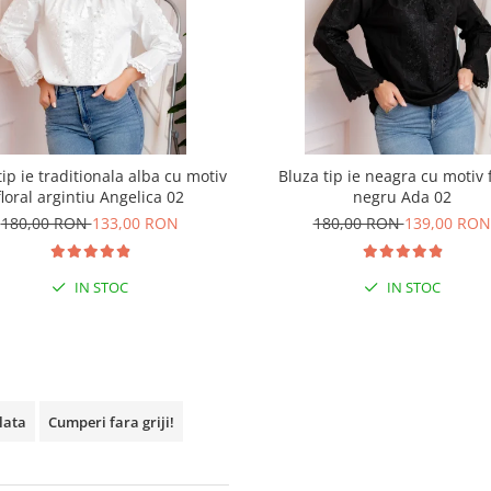
tip ie traditionala alba cu motiv
Bluza tip ie neagra cu motiv f
floral argintiu Angelica 02
negru Ada 02
180,00 RON
133,00 RON
180,00 RON
139,00 RON
IN STOC
IN STOC
plata
Cumperi fara griji!