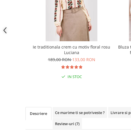
Ie traditionala crem cu motiv floral rosu
Bluza 
Luciana
189,00 RON
133,00 RON
IN STOC
Ce marime ti se potriveste ?
Livrare si 
Descriere
Review-uri
(7)