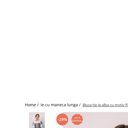
Home /
Ie cu maneca lunga /
Bluza tip ie alba cu motiv f
-29%