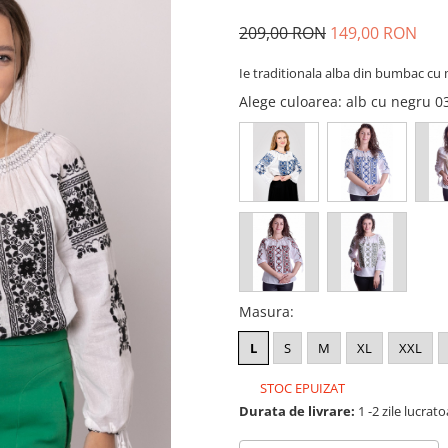
209,00 RON
149,00 RON
Ie traditionala alba din bumbac cu 
Alege culoarea
: alb cu negru 
Masura
:
L
S
M
XL
XXL
STOC EPUIZAT
Durata de livrare:
1 -2 zile lucrat