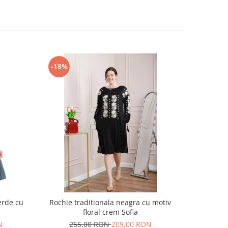
-18%
-17%
erde cu
Rochie traditionala neagra cu motiv
Rochie t
floral crem Sofia
motiv
N
255,00 RON
209,00 RON
30