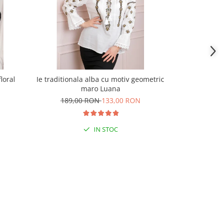
loral
Ie traditionala alba cu motiv geometric
Ie tradition
maro Luana
a
189,00 RON
133,00 RON
209,
IN STOC