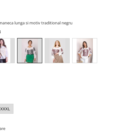
maneca lunga si motiv traditional negru
03
XXXL
oare