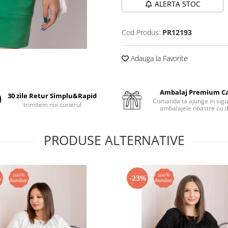
ALERTA STOC
Cod Produs:
PR12193
Adauga la Favorite
Ambalaj Premium C
30 zile Retur Simplu&Rapid
Comanda ta ajunge in sigu
trimitem noi curierul
ambalajele noastre cu d
PRODUSE ALTERNATIVE
%
-23%