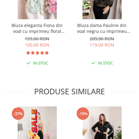
Bluza eleganta Fiona din
Bluza dama Pauline din
voal cu imprimeu floral
voal negru cu imprimeu
verde
floral auriu
159,00 RON
209,00 RON
105,00 RON
119,00 RON
IN STOC
IN STOC
PRODUSE SIMILARE
-37%
-19%