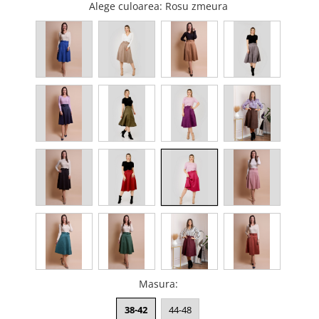
Alege culoarea
: Rosu zmeura
Masura
:
38-42
44-48