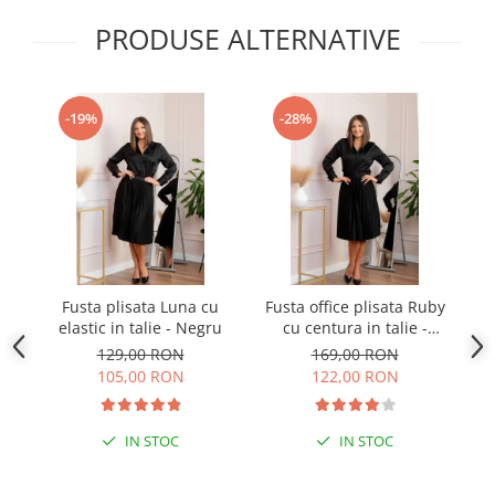
PRODUSE ALTERNATIVE
-19%
-28%
Fusta plisata Luna cu
Fusta office plisata Ruby
Fu
elastic in talie - Negru
cu centura in talie -
Negru
129,00 RON
169,00 RON
105,00 RON
122,00 RON
IN STOC
IN STOC