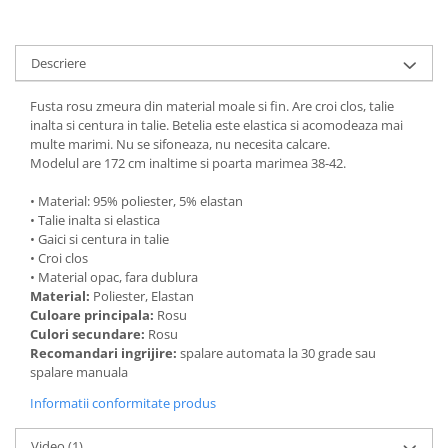
Descriere
Fusta rosu zmeura din material moale si fin. Are croi clos, talie
inalta si centura in talie. Betelia este elastica si acomodeaza mai
multe marimi. Nu se sifoneaza, nu necesita calcare.
Modelul are 172 cm inaltime si poarta marimea 38-42.
• Material: 95% poliester, 5% elastan
• Talie inalta si elastica
• Gaici si centura in talie
• Croi clos
• Material opac, fara dublura
Material:
Poliester, Elastan
Culoare principala:
Rosu
Culori secundare:
Rosu
Recomandari ingrijire:
spalare automata la 30 grade sau
spalare manuala
Informatii conformitate produs
Video
(1)