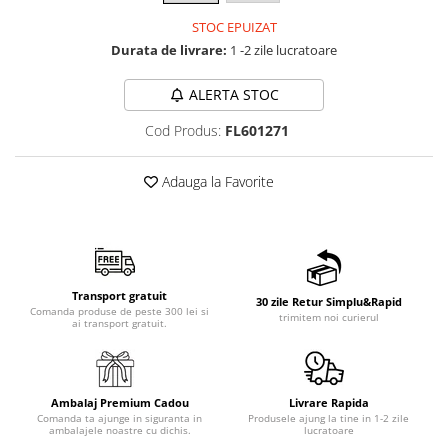
STOC EPUIZAT
Durata de livrare:
1 -2 zile lucratoare
ALERTA STOC
Cod Produs:
FL601271
Adauga la Favorite
Transport gratuit
30 zile Retur Simplu&Rapid
Comanda produse de peste 300 lei si
trimitem noi curierul
ai transport gratuit.
Ambalaj Premium Cadou
Livrare Rapida
Comanda ta ajunge in siguranta in
Produsele ajung la tine in 1-2 zile
ambalajele noastre cu dichis.
lucratoare