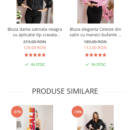
Bluza dama satinata neagra
Bluza eleganta Celeste din
cu aplicatie tip cravata
satin cu maneci bufante si
Yvonne
funda la gat - Roz
219,00 RON
189,00 RON
129,00 RON
112,00 RON
IN STOC
IN STOC
PRODUSE SIMILARE
-37%
-19%