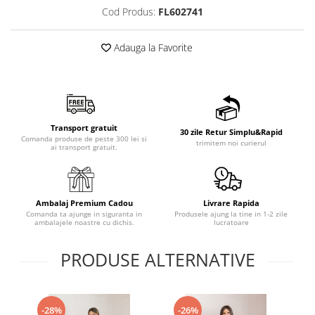
Cod Produs:
FL602741
Adauga la Favorite
Transport gratuit
30 zile Retur Simplu&Rapid
Comanda produse de peste 300 lei si
trimitem noi curierul
ai transport gratuit.
Ambalaj Premium Cadou
Livrare Rapida
Comanda ta ajunge in siguranta in
Produsele ajung la tine in 1-2 zile
ambalajele noastre cu dichis.
lucratoare
PRODUSE ALTERNATIVE
-28%
-26%