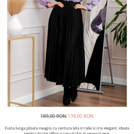
189,00 RON
139,00 RON
Fusta lunga plisata neagra, cu centura lata in talie si croi elegant, ideala
pentru tinute office si casual chic in sezonul rece.