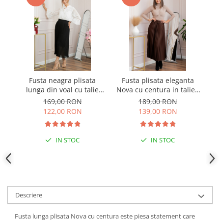
Fusta neagra plisata
Fusta plisata eleganta
F
lunga din voal cu talie
Nova cu centura in talie -
elastica
Maro
e
169,00 RON
189,00 RON
122,00 RON
139,00 RON
IN STOC
IN STOC
Descriere
Fusta lunga plisata Nova cu centura este piesa statement care