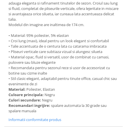
adauga eleganta si rafinament tinutelor de sezon. Croiul sau lung
si fluid, completat de pliseurile verticale, ofera lejeritate in miscare
si avantajeaza orice silueta, iar cureaua lata accentueaza delicat
talia.
Modelul din imagine are inaltimea de 174 cm.
• Material: 95% poliester, 5% elastan
• Croi lung (maxi), ideal pentru un look elegant si confortabil
• Talie accentuata de o centura lata cu catarama imbracata
• Pliseuri verticale care subtiaza vizual si alungesc silueta
• Material opac, fluid si versatil, usor de combinat cu camasi,
pulovere sau bluze elegante
• Recomandata pentru sezonul rece si usor de accesorizat cu
botine sau cizme inalte
• Stil clasic-elegant, adaptabil pentru tinute office, casual chic sau
evenimente de zi
Material:
Poliester, Elastan
Culoare principala:
Negru
Culori secundare:
Negru
Recomandari ingrijire:
spalare automata la 30 grade sau
spalare manuala
Informatii conformitate produs