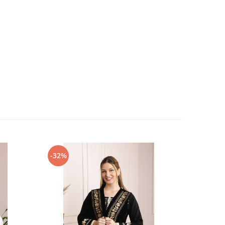
-32%
-27%