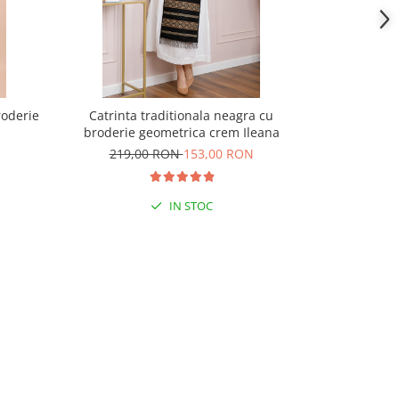
roderie
Catrinta traditionala neagra cu
Fusta tradi
broderie geometrica crem Ileana
geo
219,00 RON
153,00 RON
229,
IN STOC