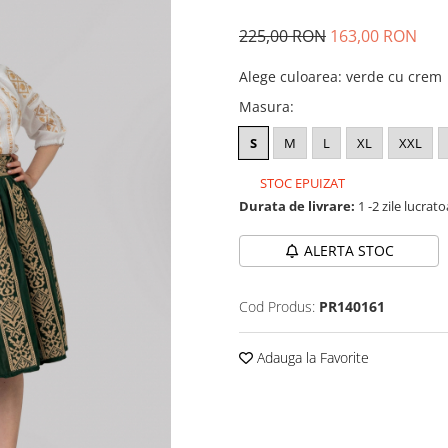
225,00 RON
163,00 RON
Alege culoarea
:
verde cu crem
Masura
:
S
M
L
XL
XXL
STOC EPUIZAT
Durata de livrare:
1 -2 zile lucrat
ALERTA STOC
Cod Produs:
PR140161
Adauga la Favorite