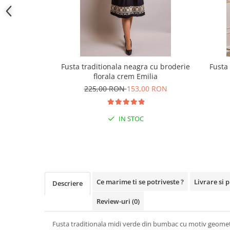
Fusta traditionala neagra cu broderie
Fusta
florala crem Emilia
225,00 RON
153,00 RON
IN STOC
Ce marime ti se potriveste ?
Livrare si 
Descriere
Review-uri
(0)
Fusta traditionala midi verde din bumbac cu motiv geome