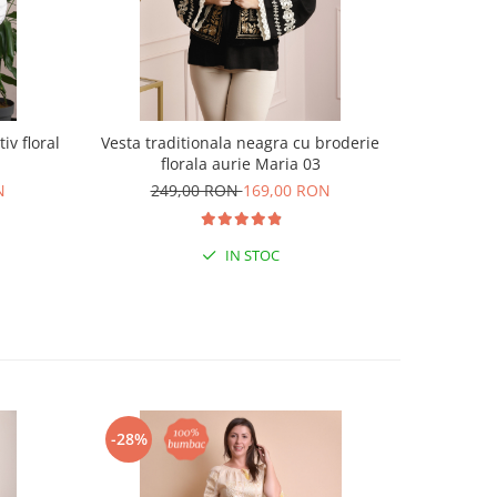
iv floral
Vesta traditionala neagra cu broderie
Palton t
florala aurie Maria 03
g
N
249,00 RON
169,00 RON
44
IN STOC
-28%
-29%