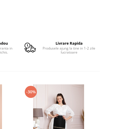
adou
Livrare Rapida
ranta in
Produsele ajung la tine in 1-2 zile
ichis.
lucratoare
-30%
-29%