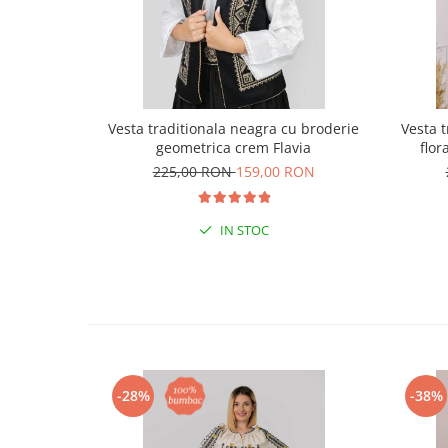
Vesta traditionala neagra cu broderie
Vesta 
geometrica crem Flavia
flor
225,00 RON
159,00 RON
IN STOC
-28%
-38%