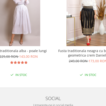
traditionala alba - poale lungi
Fusta traditionala neagra cu 
geometrica crem Danie
229,00 RON
143,00 RON
249,00 RON
173,00 RO
IN STOC
IN STOC
SOCIAL
Urmareste-ne in social media