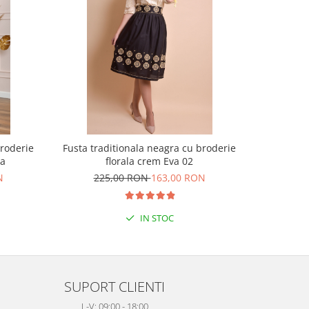
broderie
Fusta traditionala neagra cu broderie
Fusta tr
la
florala crem Eva 02
N
225,00 RON
163,00 RON
22
IN STOC
SUPORT CLIENTI
L-V: 09:00 - 18:00