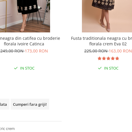
 neagra din catifea cu broderie
Fusta traditionala neagra cu b
florala ivoire Catinca
florala crem Eva 02
249,00 RON
173,00 RON
225,00 RON
163,00 RON
IN STOC
IN STOC
plata
Cumperi fara griji!
tric crem