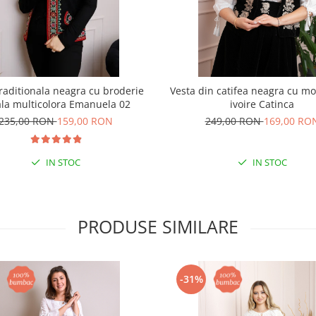
traditionala neagra cu broderie
Vesta din catifea neagra cu mot
ala multicolora Emanuela 02
ivoire Catinca
235,00 RON
159,00 RON
249,00 RON
169,00 RO
IN STOC
IN STOC
PRODUSE SIMILARE
-31%