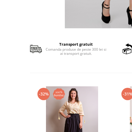
Transport gratuit
Comanda produse de peste 300 lei si
ai transport gratuit.
-32%
-31