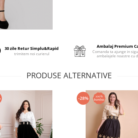
Ambalaj Premium C
30 zile Retur Simplu&Rapid
Comanda ta ajunge in sigu
trimitem noi curierul
ambalajele noastre cu d
PRODUSE ALTERNATIVE
%
-28%